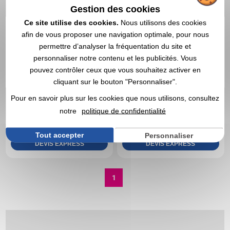
Gestion des cookies
Ce site utilise des cookies.
Nous utilisons des cookies
afin de vous proposer une navigation optimale, pour nous
permettre d’analyser la fréquentation du site et
personnaliser notre contenu et les publicités. Vous
pouvez contrôler ceux que vous souhaitez activer en
cliquant sur le bouton "Personnaliser".
923,23 CHF
2 355,75 CHF
A partir de
A partir de
Pour en savoir plus sur les cookies que nous utilisons, consultez
HT
| 1 005,70 €
HT
| 2 566,18 €
notre
politique de confidentialité
Marquage non compris
Marquage non compris
En stock
: 18 articles
En stock
: 11 articles
Tout accepter
Personnaliser
DEVIS EXPRESS
DEVIS EXPRESS
1