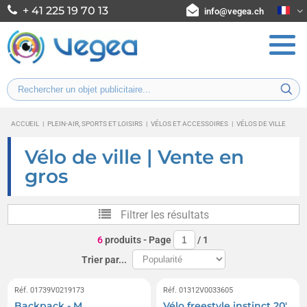
+ 41 225 19 70 13
info@vegea.ch
ACCUEIL
|
PLEIN-AIR, SPORTS ET LOISIRS
|
VÉLOS ET ACCESSOIRES
|
VÉLOS DE VILLE
Vélo de ville | Vente en
gros
Filtrer les résultats
6
produits
- Page
/
1
Trier par...
Réf. 01739V0219173
Réf. 01312V0033605
Backpack - M
Vélo freestyle instinct 20'