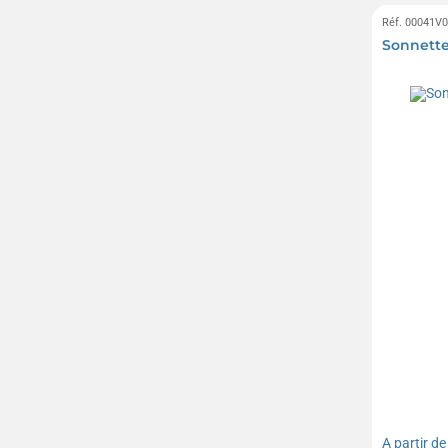
Réf. 00041V
Sonnette
A partir d