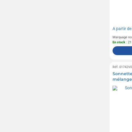
A partir d
Marquage no
En stock
: 21
Réf. 01742V
Sonnette
mélange