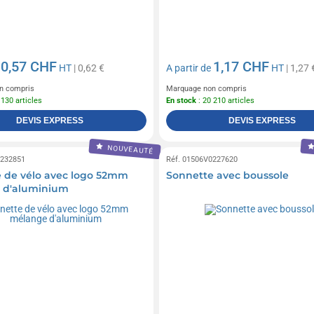
0,57 CHF
1,17 CHF
e
HT
| 0,62 €
A partir de
HT
| 1,27 
n compris
Marquage non compris
 130 articles
En stock
: 20 210 articles
DEVIS EXPRESS
DEVIS EXPRESS
NOUVEAUTÉ
0232851
Réf. 01506V0227620
 de vélo avec logo 52mm
Sonnette avec boussole
 d'aluminium