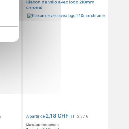
re 54mm
Klaxon de vélo avec logo 210mm
chromé
2,18 CHF
€
A partir de
HT
| 2,37 €
Marquage non compris