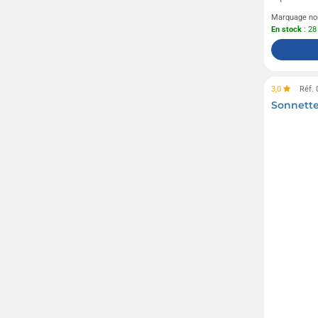
Marquage no
En stock
: 28
3,0
Réf.
Sonnette