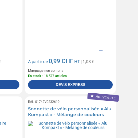
0,99 CHF
€
A partir de
HT
| 1,08 €
Marquage non compris
En stock
: 18 577 articles
DEVIS EXPRESS
NOUVEAUTÉ
Réf. 01742V0232619
e
Sonnette de vélo personnalisée « Alu
Kompakt » - Mélange de couleurs