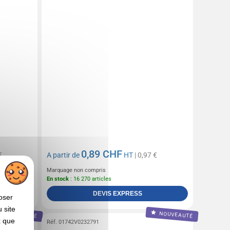
0,89 CHF
€
A partir de
HT
| 0,97 €
Marquage non compris
En stock
: 16 270 articles
DEVIS EXPRESS
oser
 site
NOUVEAUTÉ
NOUVEAUTÉ
x que
Réf. 01742V0232791