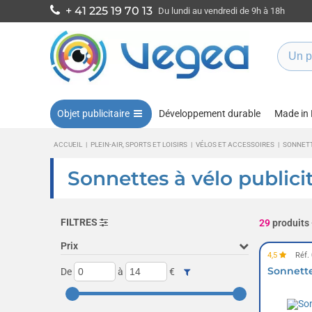
+ 41 225 19 70 13
Du lundi au vendredi de 9h à 18h
Objet publicitaire
Développement durable
Made in
ACCUEIL
|
PLEIN-AIR, SPORTS ET LOISIRS
|
VÉLOS ET ACCESSOIRES
|
SONNETT
Sonnettes à vélo publici
FILTRES
29
produits
Prix
4,5
Réf.
Sonnette
De
à
€