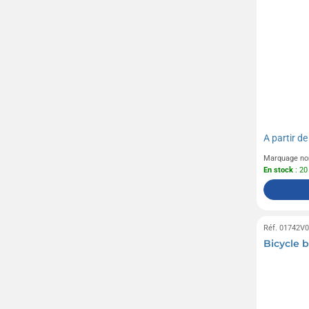
A partir d
Marquage no
En stock
: 20
Réf. 01742V
Bicycle b