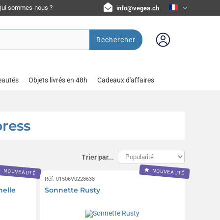
Qui sommes-nous ?
info@vegea.ch
Rechercher
eautés
Objets livrés en 48h
Cadeaux d'affaires
press
Trier par...
NOUVEAUTÉ
NOUVEAUTÉ
Réf. 01506V0228638
nelle
Sonnette Rusty