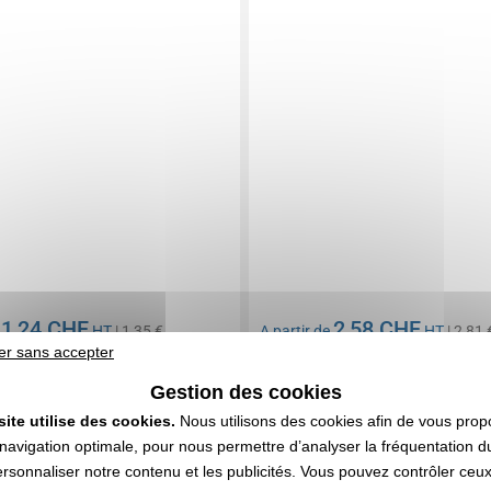
1,24 CHF
2,58 CHF
e
HT
| 1,35 €
A partir de
HT
| 2,81 
er sans accepter
n compris
Marquage non compris
 219 articles
En stock
: 16 486 articles
Gestion des cookies
DEVIS EXPRESS
DEVIS EXPRESS
site utilise des cookies.
Nous utilisons des cookies afin de vous prop
navigation optimale, pour nous permettre d’analyser la fréquentation du
NOUVEAUTÉ
ersonnaliser notre contenu et les publicités. Vous pouvez contrôler ceu
0232645
Réf. 01742V0234664