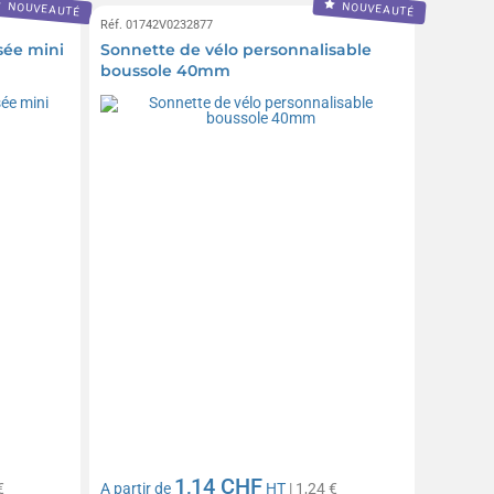
NOUVEAUTÉ
NOUVEAUTÉ
Réf. 01742V0232877
sée mini
Sonnette de vélo personnalisable
boussole 40mm
1,14 CHF
€
A partir de
HT
| 1,24 €