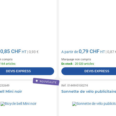
0,85 CHF
0,79 CHF
e
HT
| 0,93 €
A partir de
HT
| 0,87 
n compris
Marquage non compris
 164 articles
En stock
: 20 020 articles
DEVIS EXPRESS
DEVIS EXPRESS
NOUVEAUTÉ
0232649
Réf. 01449V0100274
ell Mini noir
Sonnette de vélo publicitair