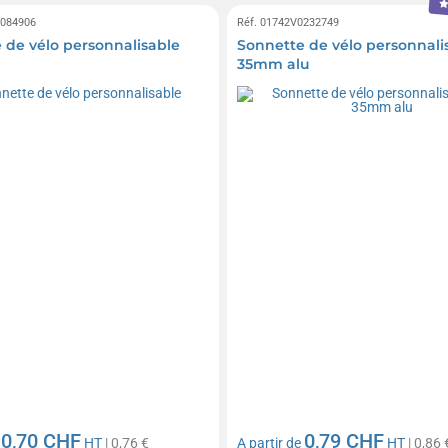
0084906
Réf. 01742V0232749
 de vélo personnalisable
Sonnette de vélo personnali
35mm alu
0,70 CHF
0,79 CHF
e
HT
| 0,76 €
A partir de
HT
| 0,86 