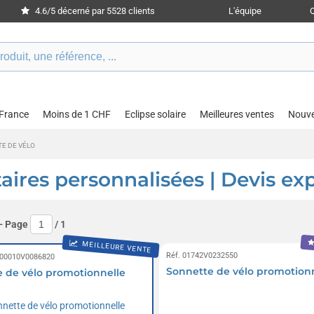
4.6/5 décerné par 5528 clients
L'équipe
 France
Moins de 1 CHF
Eclipse solaire
Meilleures ventes
Nouv
E DE VÉLO
taires personnalisées | Devis ex
- Page
/
1
MEILLEURE VENTE
Réf. 01742V0232550
 00010V0086820
Sonnette de vélo promotion
 de vélo promotionnelle