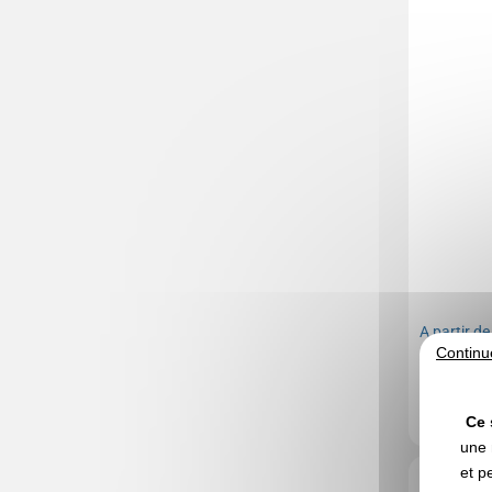
A partir d
Continu
Marquage no
En stock
: 18
Ce 
une 
et p
Réf. 01742V