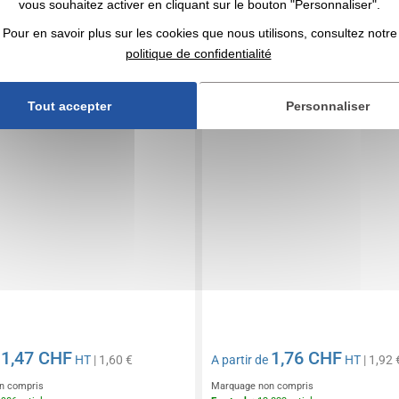
vous souhaitez activer en cliquant sur le bouton "Personnaliser".
glocke Chrome
Sonnette de vélo publicitai
noir mat
Pour en savoir plus sur les cookies que nous utilisons, consultez notre
politique de confidentialité
Tout accepter
Personnaliser
1,47 CHF
1,76 CHF
e
HT
| 1,60 €
A partir de
HT
| 1,92 
n compris
Marquage non compris