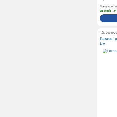
Marquage no
En stock
: 24
Réf. 00010V
Parasol 
UV