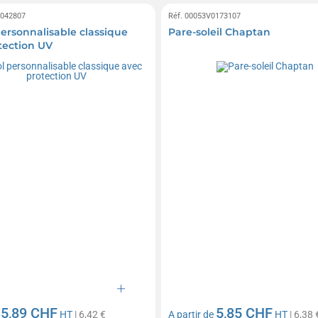
0042807
Réf. 00053V0173107
personnalisable classique
Pare-soleil Chaptan
tection UV
5,89 CHF
5,85 CHF
e
HT
| 6,42 €
A partir de
HT
| 6,38 