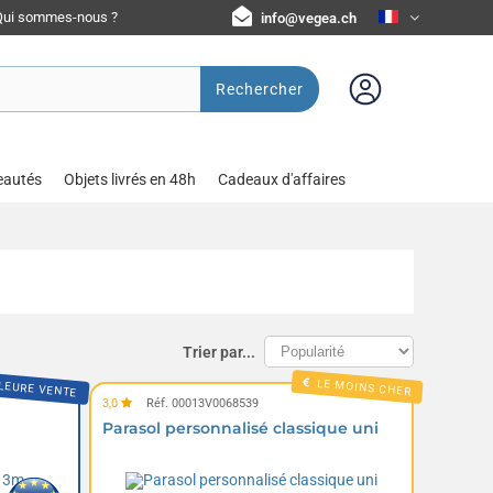
Qui sommes-nous ?
info@vegea.ch
Rechercher
eautés
Objets livrés en 48h
Cadeaux d'affaires
Trier par...
LEURE VENTE
LE MOINS CHER
3,0
Réf. 00013V0068539
m
Parasol personnalisé classique uni