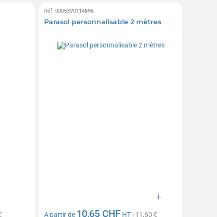
Réf. 00053V0114896
Parasol personnalisable 2 mètres
10,65 CHF
€
A partir de
HT
| 11,60 €