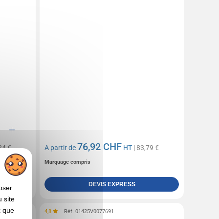
76,92 CHF
24 €
A partir de
HT
| 83,79 €
Marquage compris
DEVIS EXPRESS
oser
 site
x que
4,8
Réf. 01425V0077691