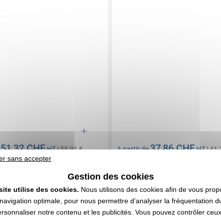
51,32 CHF
37,86 CHF
e
HT
| 55,91 €
A partir de
HT
| 41,
er sans accepter
n compris
Marquage non compris
6 articles
En stock
: 681 articles
Gestion des cookies
DEVIS EXPRESS
DEVIS EXPRESS
site utilise des cookies.
Nous utilisons des cookies afin de vous prop
navigation optimale, pour nous permettre d’analyser la fréquentation du
ersonnaliser notre contenu et les publicités. Vous pouvez contrôler ceu
0161428
Réf. 01425V0077782