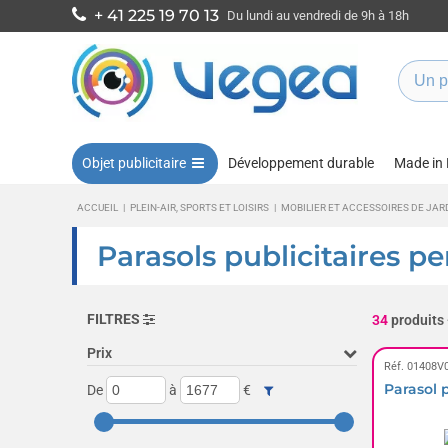
+ 41 225 19 70 13
Du lundi au vendredi de 9h à 18h
Objet publicitaire
Développement durable
Made in
ACCUEIL
|
PLEIN-AIR, SPORTS ET LOISIRS
|
MOBILIER ET ACCESSOIRES DE JAR
Parasols publicitaires pe
FILTRES
34
produits
Prix
Réf. 01408V
Parasol 
De
à
€