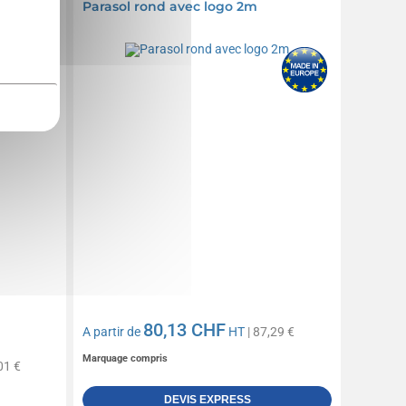
re 1,35m
Parasol rond avec logo 2m
80,13 CHF
A partir de
HT
| 87,29 €
Marquage compris
01 €
DEVIS EXPRESS