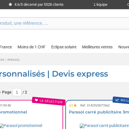
4.6/5 décerné par 5528 clients
L'équipe
 France
Moins de 1 CHF
Eclipse solaire
Meilleures ventes
Nouv
DIN
|
PARASOL
rsonnalisés | Devis express
- Page
/
2
MEIL
LA SÉLECTION
0118140
4,5
Réf. 01425V0077662
promotionnel
Parasol carré publicitaire 3