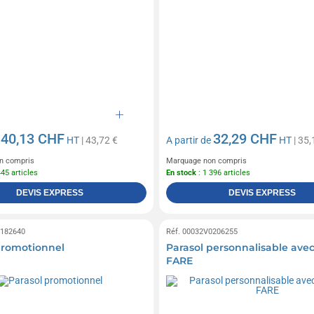
40,13 CHF
32,29 CHF
e
HT
| 43,72 €
A partir de
HT
| 35,
n compris
Marquage non compris
445 articles
En stock
: 1 396 articles
DEVIS EXPRESS
DEVIS EXPRESS
0182640
Réf. 00032V0206255
promotionnel
Parasol personnalisable avec
FARE