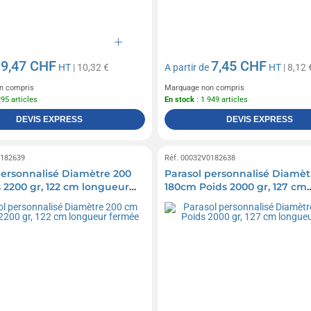
9,47 CHF
7,45 CHF
e
HT
| 10,32 €
A partir de
HT
| 8,12 
n compris
Marquage non compris
295 articles
En stock
: 1 949 articles
DEVIS EXPRESS
DEVIS EXPRESS
0182639
Réf. 00032V0182638
personnalisé Diamètre 200
Parasol personnalisé Diamèt
 2200 gr, 122 cm longueur
180cm Poids 2000 gr, 127 cm
longueur fermée