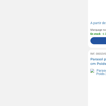
A partir d
Marquage no
En stock
: 6 
Réf. 00032V
Parasol 
cm Poids
fermée