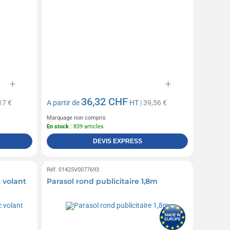
36,32 CHF
17 €
A partir de
HT
| 39,56 €
Marquage non compris
En stock
: 839 articles
DEVIS EXPRESS
Réf. 01425V0077693
 volant
Parasol rond publicitaire 1,8m