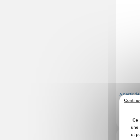
A partir d
Continu
Marquage no
En stock
: 73
Ce 
une 
et p
Réf. 00032V