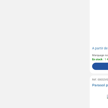
A partir d
Marquage no
En stock
: 1 
Réf. 00032V
Parasol 