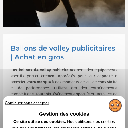
Ballons de volley publicitaires
| Achat en gros
Les ballons de volley publicitaires
sont des équipements
sportifs particulièrement appréciés pour leur capacité à
associer
votre marque
à des moments de jeu, de convivialité
et de performance. Utilisés lors des entraînements,
compétitions, tournois, événements sportifs ou activités de
loisirs, ils assurent une
présence continue de votre marque
Continuer sans accepter
tout en favorisant naturellement la
mémorisation
grâce à
une exposition répétée auprès des joueurs et des
Gestion des cookies
spectateurs. Dans une logique d’
achat en gros
, les
ballons
Ce site utilise des cookies.
Nous utilisons des cookies
de volley publicitaires personnalisés
sont particulièrement
afin de vous proposer une navigation optimale, pour nous