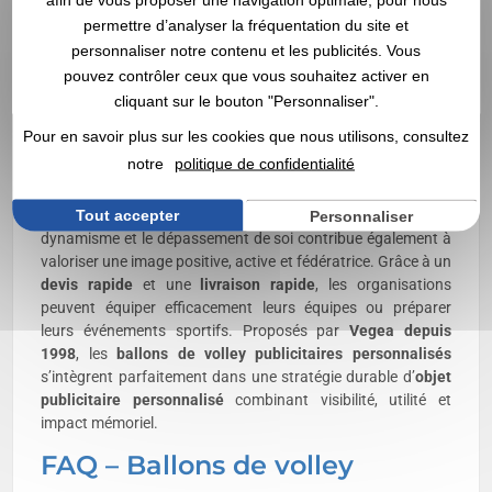
adaptés aux clubs sportifs, associations, collectivités,
permettre d’analyser la fréquentation du site et
établissements scolaires, événements ou opérations
personnaliser notre contenu et les publicités. Vous
promotionnelles grâce à leur forte visibilité et à leur
pouvez contrôler ceux que vous souhaitez activer en
importante
durée de vie
. La
marque
, imprimée directement
sur les panneaux du ballon, bénéficie d’une mise en avant
cliquant sur le bouton "Personnaliser".
constante lors de chaque utilisation. Contrairement à de
Pour en savoir plus sur les cookies que nous utilisons, consultez
nombreux objets promotionnels plus statiques, le ballon de
notre
politique de confidentialité
volley est au cœur de l’action et multiplie les occasions
d’exposition pour
votre marque
sur les terrains comme sur
Tout accepter
les plages. Son association avec le sport, l’esprit d’équipe, le
Personnaliser
dynamisme et le dépassement de soi contribue également à
valoriser une image positive, active et fédératrice. Grâce à un
devis rapide
et une
livraison rapide
, les organisations
peuvent équiper efficacement leurs équipes ou préparer
leurs événements sportifs. Proposés par
Vegea depuis
1998
, les
ballons de volley publicitaires personnalisés
s’intègrent parfaitement dans une stratégie durable d’
objet
publicitaire
personnalisé
combinant visibilité, utilité et
impact mémoriel.
FAQ – Ballons de volley