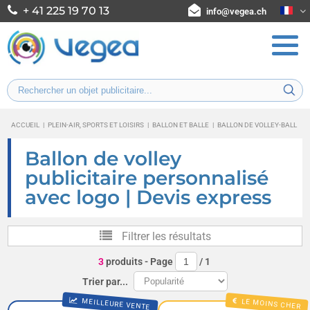
+ 41 225 19 70 13
info@vegea.ch
ACCUEIL
|
PLEIN-AIR, SPORTS ET LOISIRS
|
BALLON ET BALLE
|
BALLON DE VOLLEY-BALL
Ballon de volley
publicitaire personnalisé
avec logo | Devis express
Filtrer les résultats
3
produits
- Page
/
1
Trier par...
MEILLEURE VENTE
LE MOINS CHER