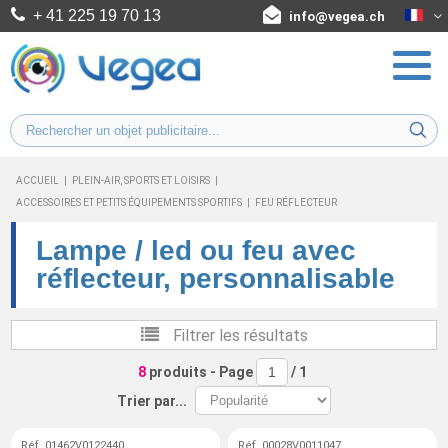
+ 41 225 19 70 13
info@vegea.ch
ACCUEIL
|
PLEIN-AIR, SPORTS ET LOISIRS
|
ACCESSOIRES ET PETITS ÉQUIPEMENTS SPORTIFS
|
FEU RÉFLECTEUR
Lampe / led ou feu avec
réflecteur, personnalisable
Filtrer les résultats
8
produits
- Page
/
1
Trier par...
Réf. 01462V0122440
Réf. 00028V0011047