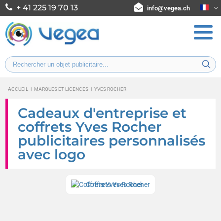
+ 41 225 19 70 13
info@vegea.ch
ACCUEIL
|
MARQUES ET LICENCES
|
YVES ROCHER
Cadeaux d'entreprise et
coffrets Yves Rocher
publicitaires personnalisés
avec logo
Coffrets Yves Rocher