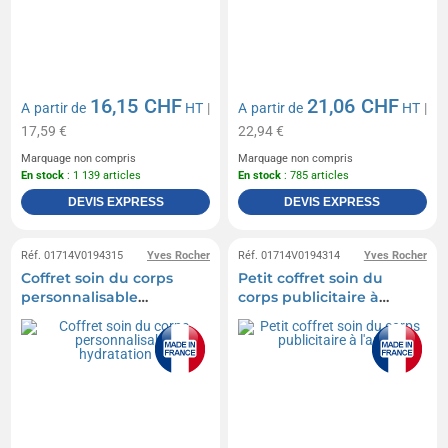
16,15 CHF
21,06 CHF
A partir de
HT
|
A partir de
HT
|
17,59 €
22,94 €
Marquage non compris
Marquage non compris
En stock
: 1 139 articles
En stock
: 785 articles
DEVIS EXPRESS
DEVIS EXPRESS
Réf. 01714V0194315
Yves Rocher
Réf. 01714V0194314
Yves Rocher
Coffret soin du corps
Petit coffret soin du
personnalisable
corps publicitaire à
hydratation
l'argan