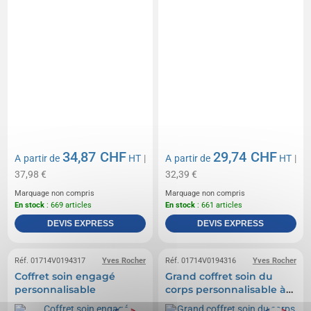
34,87 CHF
29,74 CHF
A partir de
HT
|
A partir de
HT
|
37,98 €
32,39 €
Marquage non compris
Marquage non compris
En stock
: 669 articles
En stock
: 661 articles
DEVIS EXPRESS
DEVIS EXPRESS
Réf. 01714V0194317
Yves Rocher
Réf. 01714V0194316
Yves Rocher
Coffret soin engagé
Grand coffret soin du
personnalisable
corps personnalisable à
l'argan