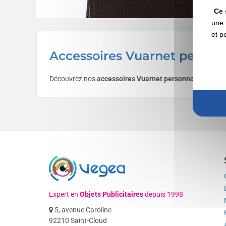
Ce 
une 
et p
Accessoires Vuarnet personna
Découvrez nos
accessoires Vuarnet
personnalisables
av
Expert en
Objets Publicitaires
depuis 1998
5, avenue Caroline
92210 Saint-Cloud