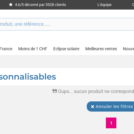
4.6/5 décerné par 5528 clients
L'équipe
 France
Moins de 1 CHF
Eclipse solaire
Meilleures ventes
Nouv
sonnalisables
Oups... aucun produit ne correspond
Annuler les filtres
1