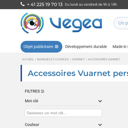
+ 41 225 19 70 13
Du lundi au vendredi de 9h à 18h
Objet publicitaire
Développement durable
Made in
ACCUEIL
|
MARQUES ET LICENCES
|
VUARNET
|
ACCESSOIRES VUARNET
Accessoires Vuarnet per
FILTRES
Mot clé
Couleur