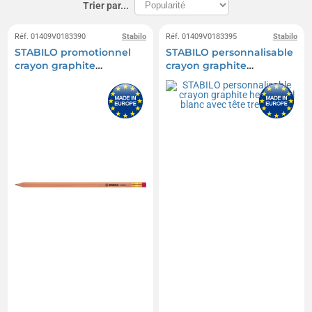
Trier par...
Réf. 01409V0183390
Stabilo
Réf. 01409V0183395
Stabilo
STABILO promotionnel
STABILO personnalisable
crayon graphite
crayon graphite
hexagonal en bois
hexagonal blanc avec
naturel avec bout
tête trempée
gomme