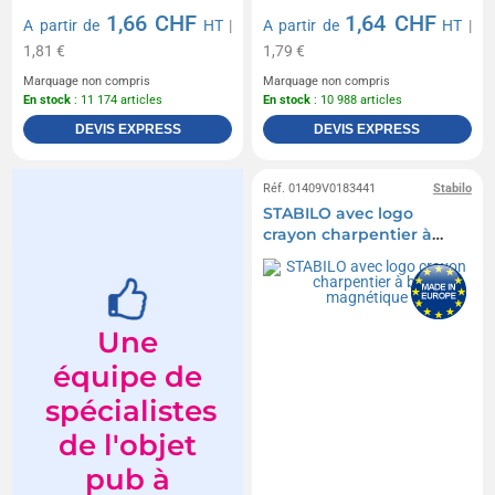
1,66 CHF
1,64 CHF
A partir de
HT
|
A partir de
HT
|
1,81 €
1,79 €
Marquage non compris
Marquage non compris
En stock
: 11 174 articles
En stock
: 10 988 articles
DEVIS EXPRESS
DEVIS EXPRESS
Réf. 01409V0183441
Stabilo
STABILO avec logo
crayon charpentier à
bout magnétique
Une
équipe de
spécialistes
de l'objet
pub à