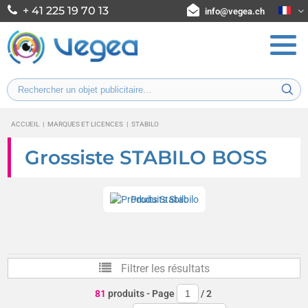
+ 41 225 19 70 13
info@vegea.ch
ACCUEIL
|
MARQUES ET LICENCES
|
STABILO
Grossiste STABILO BOSS
Produits Stabilo
Filtrer les résultats
81
produits
- Page
/
2