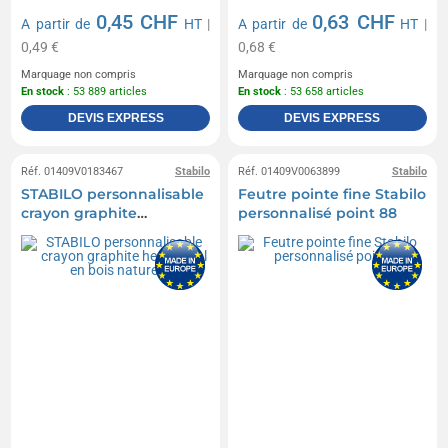
0,45 CHF
0,63 CHF
A partir de
HT
|
A partir de
HT
|
0,49 €
0,68 €
Marquage non compris
Marquage non compris
En stock
: 53 889 articles
En stock
: 53 658 articles
DEVIS EXPRESS
DEVIS EXPRESS
Réf. 01409V0183467
Stabilo
Réf. 01409V0063899
Stabilo
STABILO personnalisable
Feutre pointe fine Stabilo
crayon graphite
personnalisé point 88
hexagonal en bois
naturel