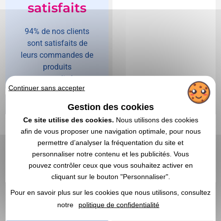
satisfaits
94% de nos clients
sont satisfaits de
leurs commandes de
produits
personnalisés et
Continuer sans accepter
recommandent
0,78 CHF
A partir de
HT
|
Vegea !
Gestion des cookies
0,85 €
Ce site utilise des cookies.
Nous utilisons des cookies
Marquage non compris
afin de vous proposer une navigation optimale, pour nous
En stock
: 21 109 articles
permettre d’analyser la fréquentation du site et
DEVIS EXPRESS
personnaliser notre contenu et les publicités. Vous
pouvez contrôler ceux que vous souhaitez activer en
4,0
Réf. 01409V0063869
Stabilo
Réf. 01409V0183429
Stabilo
cliquant sur le bouton "Personnaliser".
Stabilo personnalisé Boss
STABILO personnalisé
Pour en savoir plus sur les cookies que nous utilisons, consultez
Original
bright stylo à bille
notre
politique de confidentialité