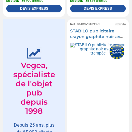
En stock
: 36 970 articles
En stock
: 35 816 articles
DEVIS EXPRESS
DEVIS EXPRESS
Réf. 01409V0183393
Stabilo
STABILO publicitaire
crayon graphite noir avec
tête trempée
Vegea,
spécialiste
de l'objet
pub
depuis
1998
Depuis 25 ans, plus