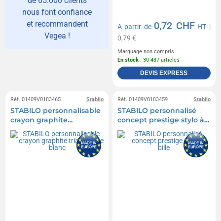
de 65.000 clients
nous font confiance
et recommandent
0,72 CHF
A partir de
HT
|
Vegea !
0,79 €
Marquage non compris
En stock
: 30 437 articles
DEVIS EXPRESS
Réf. 01409V0183465
Stabilo
Réf. 01409V0183459
Stabilo
STABILO personnalisable
STABILO personnalisé
crayon graphite
concept prestige stylo à
triangulaire blanc
bille