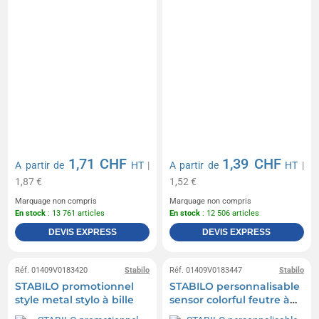
1,71 CHF
1,39 CHF
A partir de
HT
|
A partir de
HT
|
1,87 €
1,52 €
Marquage non compris
Marquage non compris
En stock
: 13 761 articles
En stock
: 12 506 articles
DEVIS EXPRESS
DEVIS EXPRESS
Réf. 01409V0183420
Stabilo
Réf. 01409V0183447
Stabilo
STABILO promotionnel
STABILO personnalisable
style metal stylo à bille
sensor colorful feutre à
pointe fine