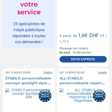
votre
service
25 spécialistes de
l'objet publicitaire
1,60 CHF
répondent à toutes
A partir de
HT
|
1,75 €
vos demandes !
Marquage non compris
En stock
: 10 450 articles
DEVIS EXPRESS
Réf. 01409V0183455
Stabilo
Réf. 01409V0183387
Stabilo
STABILO personnalisable
ALL-STABILO
concept spotlight stylo à
personnalisable crayon
bille
charpentier à bout
magnétique