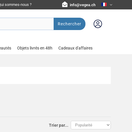
Qui sommes-nous ?
info@vegea.ch
Rechercher
eautés
Objets livrés en 48h
Cadeaux d'affaires
Trier par...