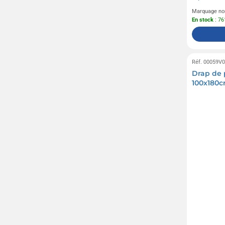
Marquage no
En stock
: 76
Réf. 00059V
Drap de 
100x180