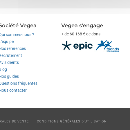
Société Vegea
Vegea s'engage
+ de 60 168 € de dons
Qui sommes-nous ?
L'équipe
Nos références
Recrutement
Avis clients
Blog
Nos guides
Questions fréquentes
Nous contacter
RALES DE VENTE
CONDITIONS GÉNÉRALES D'UTILISATION