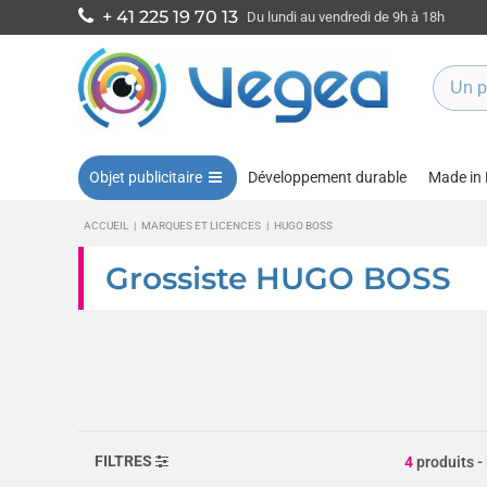
+ 41 225 19 70 13
Du lundi au vendredi de 9h à 18h
Objet publicitaire
Développement durable
Made in
ACCUEIL
|
MARQUES ET LICENCES
|
HUGO BOSS
Grossiste HUGO BOSS
FILTRES
4
produits
-