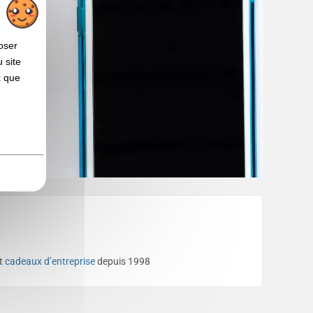
oser
 site
x que
et
cadeaux d’entreprise
depuis 1998