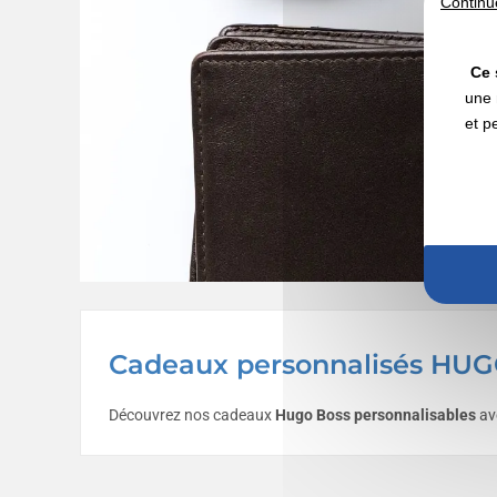
Continu
Ce 
une 
et p
Cadeaux personnalisés HU
Découvrez nos cadeaux
Hugo Boss personnalisable
s
ave