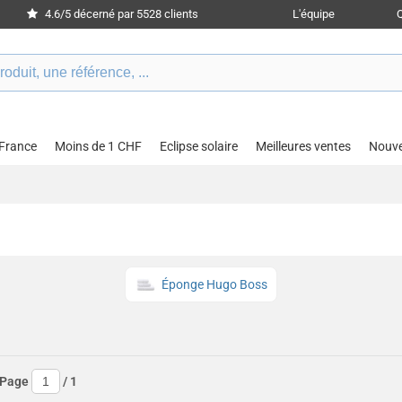
4.6/5 décerné par 5528 clients
L'équipe
 France
Moins de 1 CHF
Eclipse solaire
Meilleures ventes
Nouv
Éponge Hugo Boss
 Page
/
1