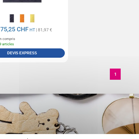
75,25 CHF
e
HT
| 81,97 €
n compris
9 articles
DEVIS EXPRESS
1