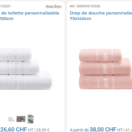
0133337
Hugo Boss
Réf. 00059V0133338
 de toilette personnalisable
Drap de douche personnalisé
x100cm
70x140cm
26,60 CHF
38,00 CHF
e
HT
| 28,98 €
A partir de
HT
| 41,