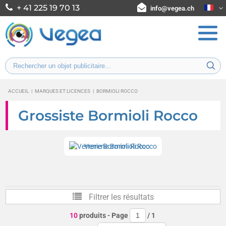
+ 41 225 19 70 13
info@vegea.ch
ACCUEIL
|
MARQUES ET LICENCES
|
BORMIOLI ROCCO
Grossiste Bormioli Rocco
Verrerie Bormioli Rocco
Filtrer les résultats
10
produits
- Page
/
1