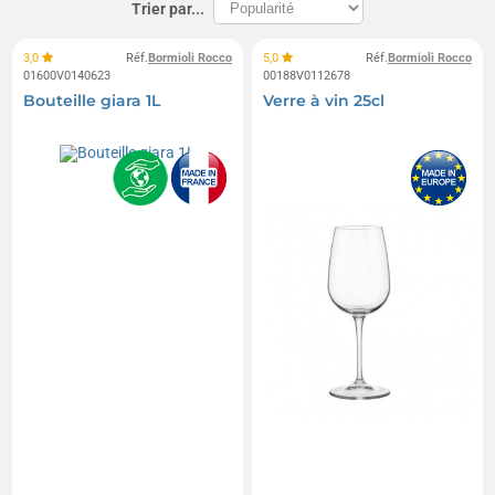
Trier par...
3,0
Réf.
Bormioli Rocco
5,0
Réf.
Bormioli Rocco
01600V0140623
00188V0112678
Bouteille giara 1L
Verre à vin 25cl