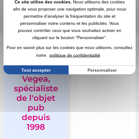
Marquage non compris
Ce site utilise des cookies.
Nous utilisons des cookies
Marquage non compris
En stock
: 4 278 articles
afin de vous proposer une navigation optimale, pour nous
En stock
: 4 725 articles
DEVIS EXPRESS
permettre d’analyser la fréquentation du site et
DEVIS EXPRESS
personnaliser notre contenu et les publicités. Vous
pouvez contrôler ceux que vous souhaitez activer en
Réf. 01600V0140621
Bormioli Rocco
cliquant sur le bouton "Personnaliser".
Bouteille 1 litre
Pour en savoir plus sur les cookies que nous utilisons, consultez
notre
politique de confidentialité
Tout accepter
Personnaliser
Vegea,
spécialiste
de l'objet
pub
depuis
1998