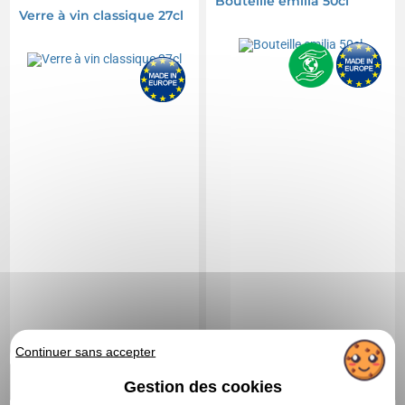
Bouteille emilia 50cl
Verre à vin classique 27cl
Continuer sans accepter
4,67 CHF
A partir de
HT
|
2,81 CHF
A partir de
HT
|
5,09 €
Gestion des cookies
3,06 €