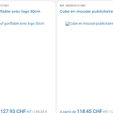
0121601
Réf. 00030V0121483
flable avec logo 50cm
Cube en mousse publicitair
127,93 CHF
118,45 CHF
e
HT
| 139,35 €
A partir de
HT
| 1