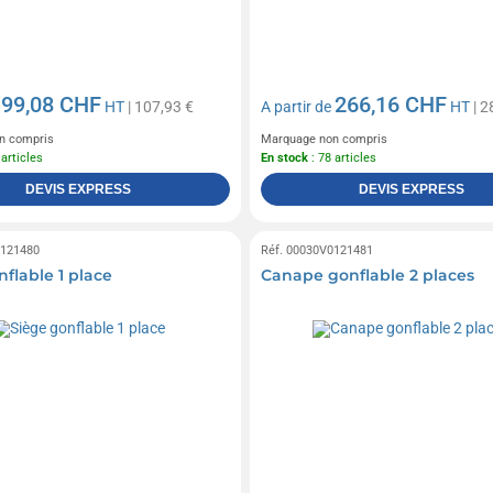
99,08 CHF
266,16 CHF
e
HT
| 107,93 €
A partir de
HT
| 2
n compris
Marquage non compris
 articles
En stock
: 78 articles
DEVIS EXPRESS
DEVIS EXPRESS
0121480
Réf. 00030V0121481
flable 1 place
Canape gonflable 2 places