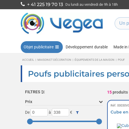
+ 41 225 19 70 13
Du lundi au vendredi de 9h à 18h
Objet publicitaire
Développement durable
Made in
ACCUEIL
|
MAISON ET DÉCORATION
|
ÉQUIPEMENTS DE LA MAISON
|
POUF
Poufs publicitaires pers
FILTRES
15
produits
Prix
Réf. 00030V
Cube en
De
à
€