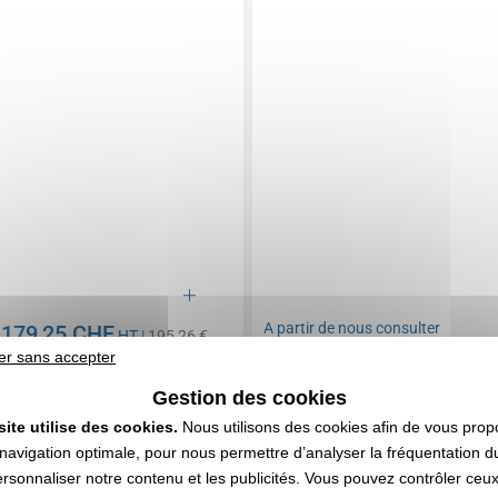
A partir de
nous consulter
179,25 CHF
e
HT
| 195,26 €
er sans accepter
Fabrication sur-mesure
n compris
: nous consulter
Gestion des cookies
DEVIS EXPRESS
DEVIS EXPRESS
site utilise des cookies.
Nous utilisons des cookies afin de vous prop
navigation optimale, pour nous permettre d’analyser la fréquentation du
ersonnaliser notre contenu et les publicités. Vous pouvez contrôler ceu
0187404