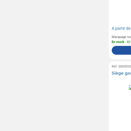
A partir d
Marquage no
En stock
: 82
Réf. 00030V
Siège gon