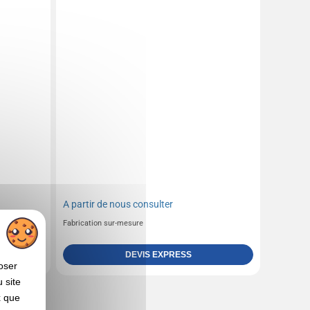
A partir de
nous consulter
Fabrication sur-mesure
DEVIS EXPRESS
oser
 site
x que