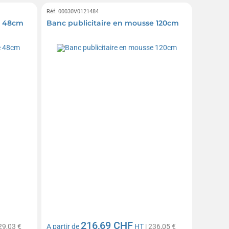
Réf. 00030V0121484
e 48cm
Banc publicitaire en mousse 120cm
216,69 CHF
29,03 €
A partir de
HT
| 236,05 €