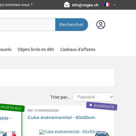
Qui sommes-nous ?
info@vegea.ch
Rechercher
eautés
Objets livrés en 48h
Cadeaux d'affaires
Trier par...
COEUR ÉCOLO
NOUVEAUTÉ
Réf. 01549V0230280
Cube évènementiel - 50x50cm
ble -