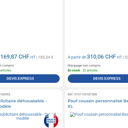
169,87 CHF
310,06 CHF
e
HT
| 185,04 €
A partir de
HT
| 3
n compris
Marquage non compris
 articles
En stock
: 22 articles
DEVIS EXPRESS
DEVIS EXPRESS
0160592
Réf. 01511V0187368
licitaire déhoussable -
Pouf coussin personnalisé 
odèle
XL