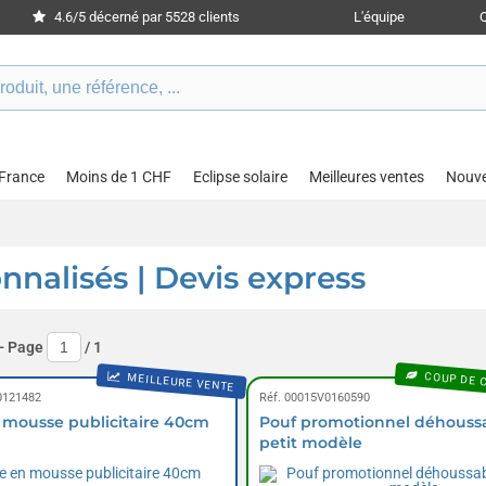
4.6/5 décerné par 5528 clients
L'équipe
 France
Moins de 1 CHF
Eclipse solaire
Meilleures ventes
Nouv
onnalisés | Devis express
- Page
/
1
COUP DE 
MEILLEURE VENTE
0121482
Réf. 00015V0160590
 mousse publicitaire 40cm
Pouf promotionnel déhoussa
petit modèle