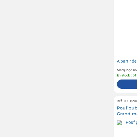
A partir d
Marquage no
En stock
: 51
Réf. 00015V
Pouf pub
Grand m