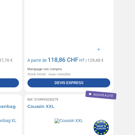
118,86 CHF
37,76 €
A partir de
HT
| 129,48 €
Marquage non compris
Stock limité : nous consulter
DEVIS EXPRESS
NOUVEAUTÉ
Réf. 01549V0230279
Beanbag
Coussin XXL