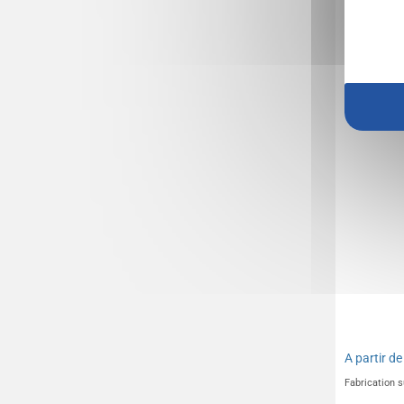
Pouf publ
Foot M
A partir d
Fabrication 