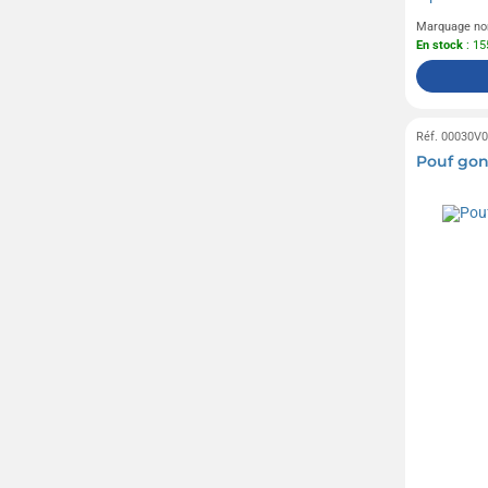
Marquage no
En stock
: 15
Réf. 00030V
Pouf gon