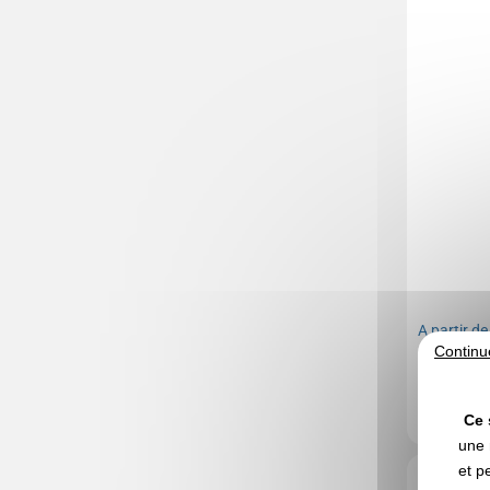
A partir d
Continu
Marquage no
Stock limité 
Ce 
une 
et p
Réf. 01511V