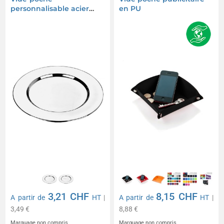
personnalisable acier
en PU
D28cm - Sans boîte
3,21 CHF
8,15 CHF
A partir de
HT
|
A partir de
HT
|
3,49 €
8,88 €
Marquage non compris
Marquage non compris