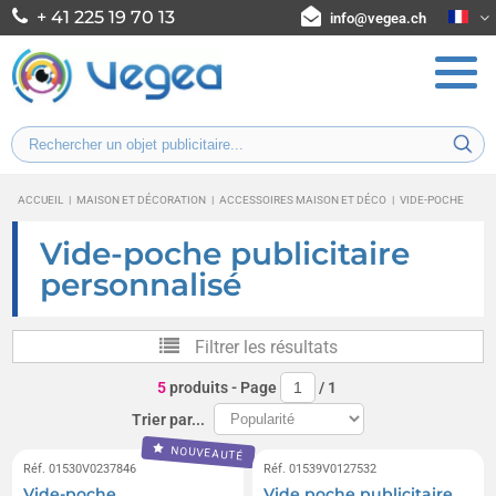
+ 41 225 19 70 13
info@vegea.ch
ACCUEIL
|
MAISON ET DÉCORATION
|
ACCESSOIRES MAISON ET DÉCO
|
VIDE-POCHE
Vide-poche publicitaire
personnalisé
Filtrer les résultats
5
produits
- Page
/
1
Trier par...
NOUVEAUTÉ
Réf. 01530V0237846
Réf. 01539V0127532
Vide-poche
Vide poche publicitaire