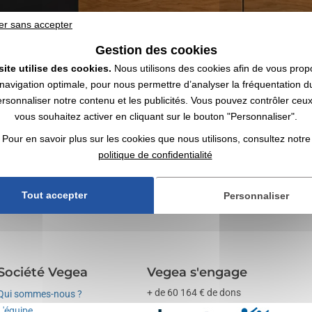
er sans accepter
Gestion des cookies
site utilise des cookies.
Nous utilisons des cookies afin de vous prop
e avec votre logo | Grossiste
navigation optimale, pour nous permettre d’analyser la fréquentation du
ersonnaliser notre contenu et les publicités. Vous pouvez contrôler ceu
ables avec votre logo ✔️ Accessoires maison et déco ✔️ Grossiste en objets
vous souhaitez activer en cliquant sur le bouton "Personnaliser".
Pour en savoir plus sur les cookies que nous utilisons, consultez notre
ées
comme supports de communication par l’objet. Jetez aussi un œil à 
politique de confidentialité
Tout accepter
Personnaliser
Société Vegea
Vegea s'engage
+ de 60 164 € de dons
Qui sommes-nous ?
L'équipe