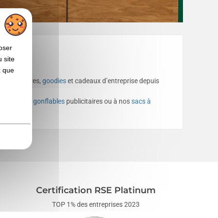
oser
 site
x que
 publicitaires,
goodies
et cadeaux d’entreprise depuis
nos
oreillers gonflables
publicitaires ou à nos
sacs à
Certification RSE Platinum
TOP 1% des entreprises 2023