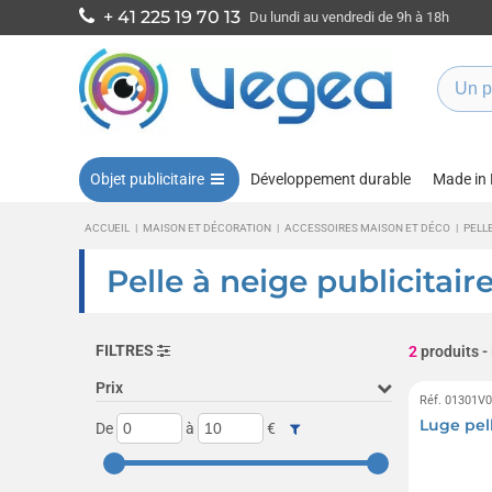
+ 41 225 19 70 13
Du lundi au vendredi de 9h à 18h
Objet publicitaire
Développement durable
Made in
ACCUEIL
|
MAISON ET DÉCORATION
|
ACCESSOIRES MAISON ET DÉCO
|
PELL
Pelle à neige publicitair
FILTRES
2
produits
-
Prix
Réf. 01301V
Luge pel
De
à
€