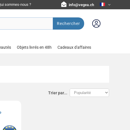
Qui sommes-nous ?
info@vegea.ch
Rechercher
eautés
Objets livrés en 48h
Cadeaux d'affaires
Trier par...
e