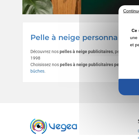
Continu
Ce 
Pelle à neige personnalisabl
une 
et p
Découvrez nos
pelles à neige publicitaires
, personnalis
1998
Choisissez nos
pelles à neige publicitaires personnalis
bûches
.