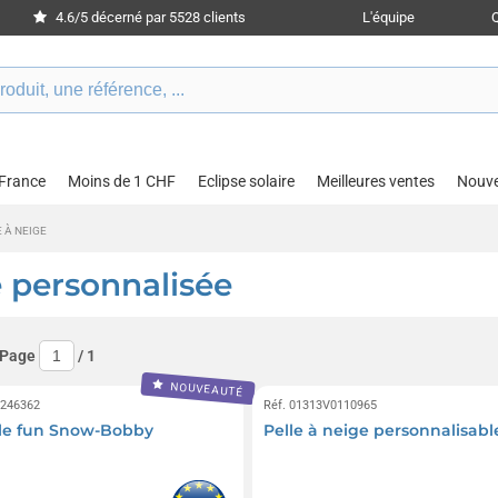
4.6/5 décerné par 5528 clients
L'équipe
 France
Moins de 1 CHF
Eclipse solaire
Meilleures ventes
Nouv
E À NEIGE
e personnalisée
 Page
/
1
NOUVEAUTÉ
0246362
Réf. 01313V0110965
le fun Snow-Bobby
Pelle à neige personnalisabl