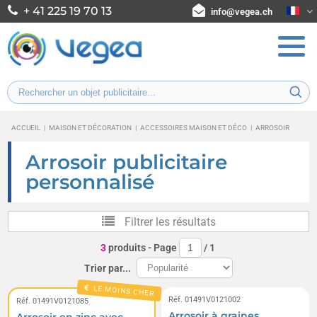
+ 41 225 19 70 13
info@vegea.ch
ACCUEIL
|
MAISON ET DÉCORATION
|
ACCESSOIRES MAISON ET DÉCO
|
ARROSOIR
Arrosoir publicitaire
personnalisé
Filtrer les résultats
3
produits
- Page
/
1
Trier par...
LE MOINS CHER
Réf. 01491V0121002
Réf. 01491V0121085
Arrosoir à graines