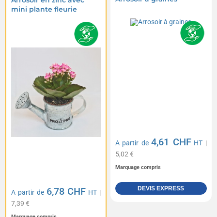
Arrosoir en zinc avec
mini plante fleurie
4,61 CHF
A partir de
HT
|
5,02 €
Marquage compris
DEVIS EXPRESS
6,78 CHF
A partir de
HT
|
7,39 €
Marquage compris