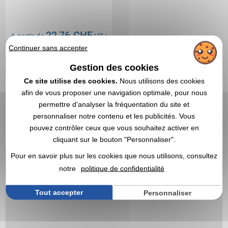
22,76 CHF
A partir de
HT
|
Continuer sans accepter
24,80 €
Marquage compris
Gestion des cookies
Ce site utilise des cookies.
Nous utilisons des cookies
DEVIS EXPRESS
afin de vous proposer une navigation optimale, pour nous
permettre d’analyser la fréquentation du site et
personnaliser notre contenu et les publicités. Vous
1
pouvez contrôler ceux que vous souhaitez activer en
cliquant sur le bouton "Personnaliser".
Pour en savoir plus sur les cookies que nous utilisons, consultez
notre
politique de confidentialité
Tout accepter
Personnaliser