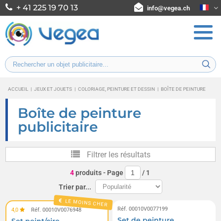
+ 41 225 19 70 13
info@vegea.ch
ACCUEIL
|
JEUX ET JOUETS
|
COLORIAGE, PEINTURE ET DESSIN
|
BOÎTE DE PEINTURE
Boîte de peinture
publicitaire
Filtrer les résultats
4
produits
- Page
/
1
Trier par...
LE MOINS CHER
Réf. 00010V0077199
4,0
Réf. 00010V0076948
Set de peinture