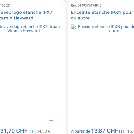
0158521
Réf. 01493V0174846
 avec logo étanche IPX7
Enceinte étanche IPXN pour
itamin Hayward
ou autre
31,70 CHF
13,87 CHF
e
HT
| 34,53 €
A partir de
HT
| 15,