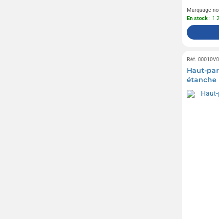
Marquage no
En stock
: 1 
Réf. 00010V
Haut-par
étanche 