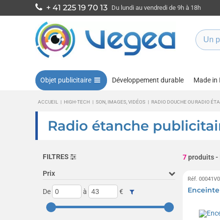
+ 41 225 19 70 13
Du lundi au vendredi de 9h à 18h
Objet publicitaire
Développement durable
Made in
ACCUEIL
|
HIGH-TECH
|
SON, IMAGES, VIDÉOS
|
RADIO DOUCHE OU RADIO ÉT
Radio étanche publicitai
FILTRES
7
produits
-
Prix
Réf. 00041V
Enceinte
De
à
€