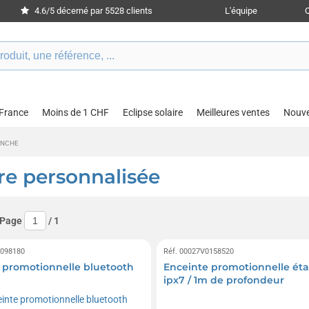
4.6/5 décerné par 5528 clients
L'équipe
 France
Moins de 1 CHF
Eclipse solaire
Meilleures ventes
Nouv
ANCHE
re personnalisée
 Page
/
1
0098180
Réf. 00027V0158520
 promotionnelle bluetooth
Enceinte promotionnelle ét
ipx7 / 1m de profondeur