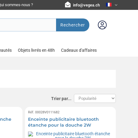
Qui sommes-nous ?
info@vegea.ch
Rechercher
eautés
Objets livrés en 48h
Cadeaux d'affaires
Trier par...
Réf. 00028V0111682
anche
Enceinte publicitaire bluetooth
étanche pour la douche 2W