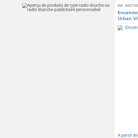
Réf. 00027V
Enceinte
Urban V
A partir d