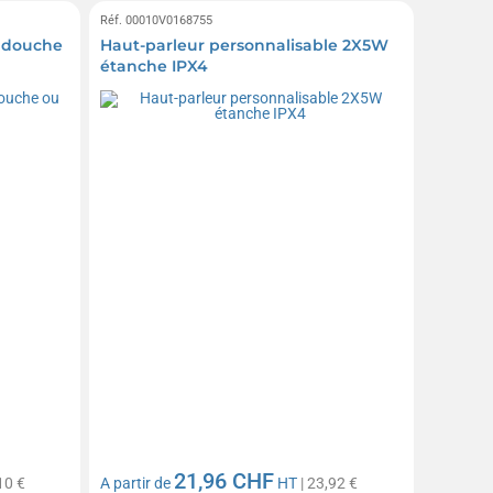
Réf. 00010V0168755
 douche
Haut-parleur personnalisable 2X5W
étanche IPX4
21,96 CHF
10 €
A partir de
HT
| 23,92 €