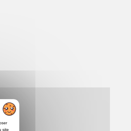
oser
 site