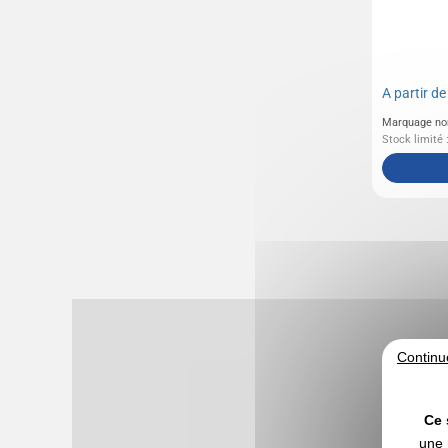
A partir d
Marquage no
Stock limité 
Continu
Ce 
une 