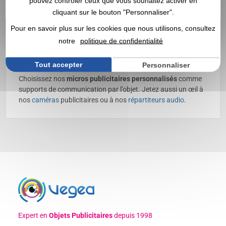
pouvez contrôler ceux que vous souhaitez activer en
Micro personnalisé avec logo |
cliquant sur le bouton "Personnaliser".
Grossiste
Pour en savoir plus sur les cookies que nous utilisons, consultez
notre
politique de confidentialité
Découvrez nos
micros publicitaires
, personnalisables avec
votre logo ✔️ Son, images, vidéos ✔️ Grossiste en
objets
Tout accepter
Personnaliser
publicitaires
, goodies et cadeaux d’entreprise depuis 1998
Choisissez nos
micros
publicitaires
personnalisés
comme
supports de communication par l’objet. Jetez aussi un œil à
nos
caméras
publicitaires ou à nos
répartiteurs audio
.
Expert en
Objets Publicitaires
depuis 1998