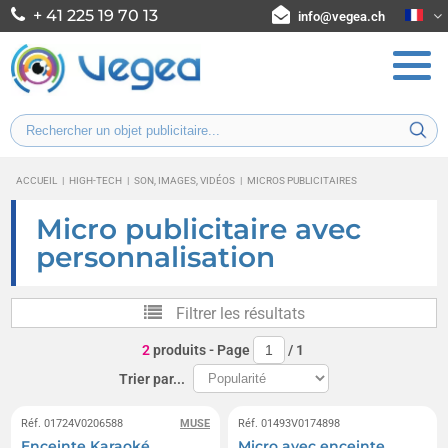
+ 41 225 19 70 13
info@vegea.ch
ACCUEIL
|
HIGH-TECH
|
SON, IMAGES, VIDÉOS
|
MICROS PUBLICITAIRES
Micro publicitaire avec
personnalisation
Filtrer les résultats
2
produits
- Page
/
1
Trier par...
Réf. 01724V0206588
MUSE
Réf. 01493V0174898
Enceinte Karaoké
Micro avec enceinte