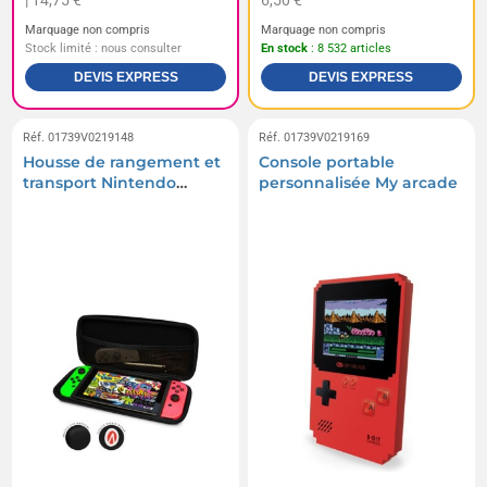
| 14,75 €
6,50 €
Marquage non compris
Marquage non compris
Stock limité : nous consulter
En stock
: 8 532 articles
DEVIS EXPRESS
DEVIS EXPRESS
Réf. 01739V0219148
Réf. 01739V0219169
Housse de rangement et
Console portable
transport Nintendo
personnalisée My arcade
Switch