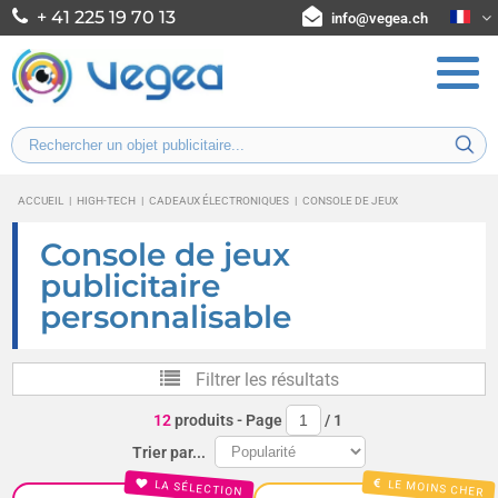
+ 41 225 19 70 13
info@vegea.ch
ACCUEIL
|
HIGH-TECH
|
CADEAUX ÉLECTRONIQUES
|
CONSOLE DE JEUX
Console de jeux
publicitaire
personnalisable
Filtrer les résultats
12
produits
- Page
/
1
Trier par...
LE MOINS CHER
LA SÉLECTION