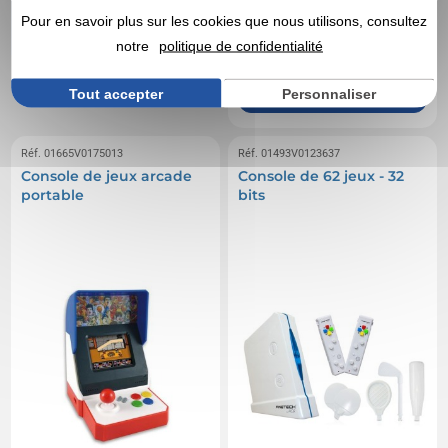
21,56 CHF
et recommandent
A partir de
HT
|
Pour en savoir plus sur les cookies que nous utilisons, consultez
Vegea !
23,48 €
notre
politique de confidentialité
Marquage non compris
En stock
: 359 articles
Tout accepter
Personnaliser
DEVIS EXPRESS
Réf. 01665V0175013
Réf. 01493V0123637
Console de jeux arcade
Console de 62 jeux - 32
portable
bits