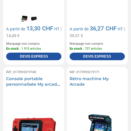
13,30 CHF
36,27 CHF
A partir de
HT
|
A partir de
HT
|
14,49 €
39,51 €
Marquage non compris
Marquage non compris
En stock
: 1 915 articles
En stock
: 757 articles
DEVIS EXPRESS
DEVIS EXPRESS
Réf. 01739V0219168
Réf. 01739V0219171
Console portable
Rétro machine My
personnalisée My arcade
Arcade
pixel