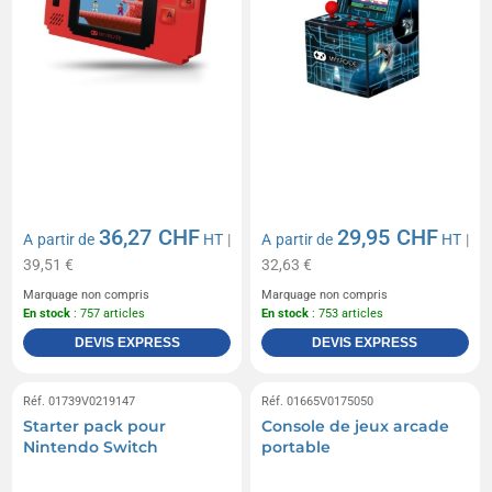
36,27 CHF
29,95 CHF
A partir de
HT
|
A partir de
HT
|
39,51 €
32,63 €
Marquage non compris
Marquage non compris
En stock
: 757 articles
En stock
: 753 articles
DEVIS EXPRESS
DEVIS EXPRESS
Réf. 01739V0219147
Réf. 01665V0175050
Starter pack pour
Console de jeux arcade
Nintendo Switch
portable