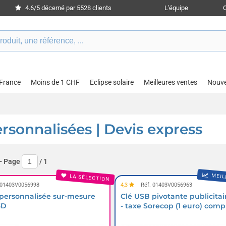
4.6/5 décerné par 5528 clients
L'équipe
 France
Moins de 1 CHF
Eclipse solaire
Meilleures ventes
Nouv
ersonnalisées | Devis express
- Page
/
1
MEIL
LA SÉLECTION
 01403V0056998
4,3
Réf. 01403V0056963
personnalisée sur-mesure
Clé USB pivotante publicitai
3D
- taxe Sorecop (1 euro) comp