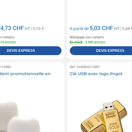
4,73 CHF
5,03 CHF
e
HT
| 5,16 €
A partir de
HT
| 5,48 
n compris
Marquage non compris
514 articles
En stock
: 3 300 articles
DEVIS EXPRESS
DEVIS EXPRESS
0112490
Réf. 01454V0112491
dent promotionnelle en
Clé USB avec logo lingot