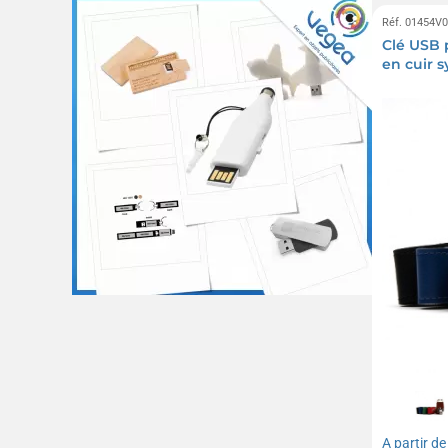
Réf. 01454V
Clé USB 
en cuir 
A partir d