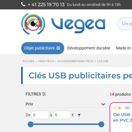
+ 41 225 19 70 13
Du lundi au vendredi de 9h à 18h
Objet publicitaire
Développement durable
Made in
ACCUEIL
|
HIGH-TECH
|
ACCESSOIRES HIGH-TECH
|
CLÉ USB
Clés USB publicitaires p
FILTRES
14
produits
Prix
4,3
Réf.
Clé USB 
De
à
€
en PVC 