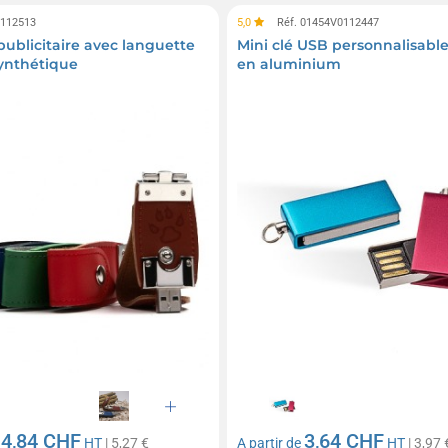
0112513
5,0
Réf. 01454V0112447
publicitaire avec languette
Mini clé USB personnalisable
synthétique
en aluminium
4,84 CHF
3,64 CHF
e
HT
| 5,27 €
A partir de
HT
| 3,97 