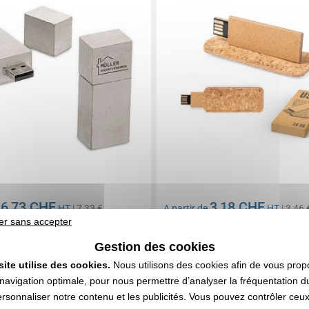
6,73 CHF
3,18 CHF
e
HT
| 7,33 €
A partir de
HT
| 3,46 
er sans accepter
n compris
Marquage non compris
897 articles
Stock limité : nous consulter
Gestion des cookies
DEVIS EXPRESS
DEVIS EXPRESS
site utilise des cookies.
Nous utilisons des cookies afin de vous prop
navigation optimale, pour nous permettre d’analyser la fréquentation du
ersonnaliser notre contenu et les publicités. Vous pouvez contrôler ceu
1