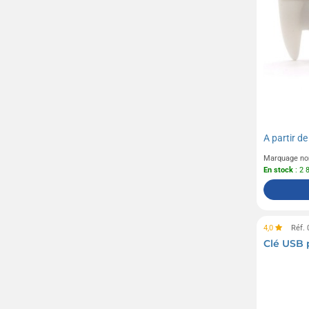
A partir d
Marquage no
En stock
: 2 
4,0
Réf.
Clé USB 