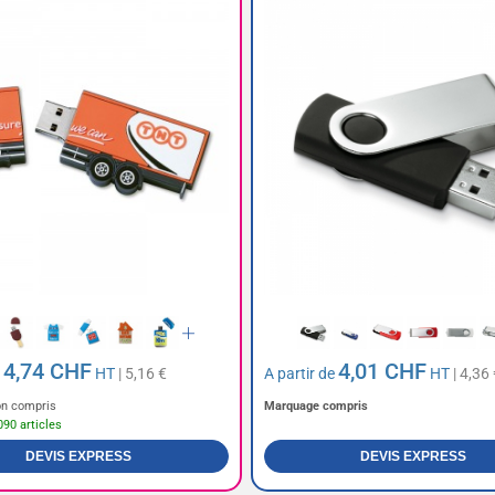
4,74 CHF
4,01 CHF
e
HT
| 5,16 €
A partir de
HT
| 4,36 
n compris
Marquage compris
090 articles
DEVIS EXPRESS
DEVIS EXPRESS