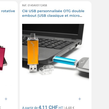
Réf. 01454V0112458
 rotative
Clé USB personnalisée OTG double
embout (USB classique et micro
USB)
4,11 CHF
€
A partir de
HT
| 4,48 €