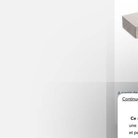
A partir d
Continu
Marquage no
En stock
: 1 
Ce 
une 
et p