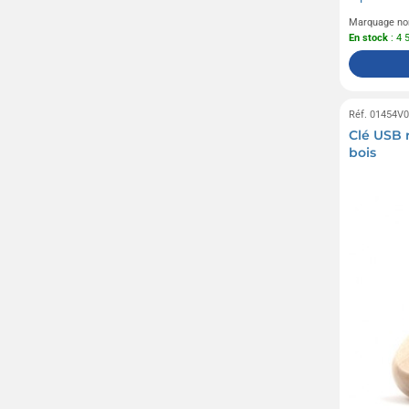
Marquage no
En stock
: 4 
Réf. 01454V
Clé USB 
bois