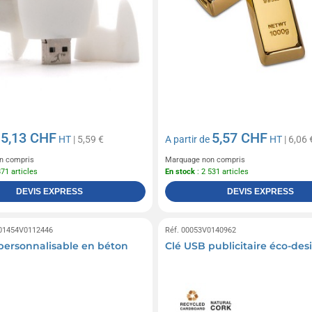
5,13 CHF
5,57 CHF
e
HT
| 5,59 €
A partir de
HT
| 6,06 
n compris
Marquage non compris
871 articles
En stock
: 2 531 articles
DEVIS EXPRESS
DEVIS EXPRESS
 01454V0112446
Réf. 00053V0140962
personnalisable en béton
Clé USB publicitaire éco-des