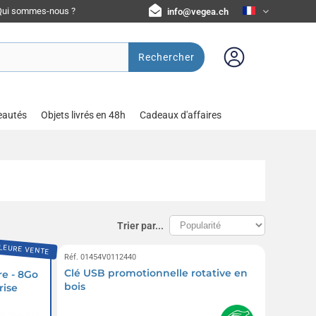
Qui sommes-nous ?
info@vegea.ch
Rechercher
eautés
Objets livrés en 48h
Cadeaux d'affaires
Trier par...
LEURE VENTE
Réf. 01454V0112440
Clé USB promotionnelle rotative en
re - 8Go
bois
rise