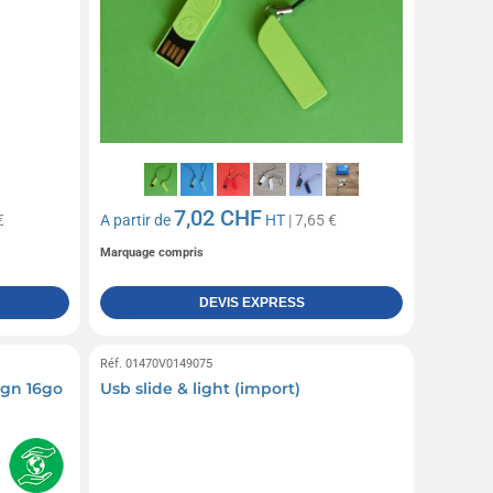
7,02 CHF
€
A partir de
HT
| 7,65 €
Marquage compris
DEVIS EXPRESS
Réf. 01470V0149075
ign 16go
Usb slide & light (import)