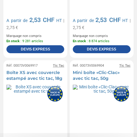
2,53 CHF
2,53 CHF
A partir de
HT
|
A partir de
HT
|
2,75 €
2,75 €
Marquage non compris
Marquage non compris
En stock
: 9 281 articles
En stock
: 8 874 articles
DEVIS EXPRESS
DEVIS EXPRESS
Réf. 00073V0069917
Tic Tac
Réf. 00073V0069904
Tic Tac
Boîte XS avec couvercle
Mini boîte «Clic-Clac»
estampé avec tic tac, 18g
avec tic tac, 50g