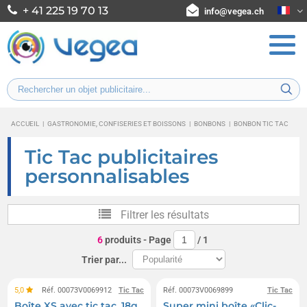
+ 41 225 19 70 13
info@vegea.ch
ACCUEIL
|
GASTRONOMIE, CONFISERIES ET BOISSONS
|
BONBONS
|
BONBON TIC TAC
Tic Tac publicitaires
personnalisables
Filtrer les résultats
6
produits
- Page
/
1
Trier par...
5,0
Réf. 00073V0069912
Tic Tac
Réf. 00073V0069899
Tic Tac
Boîte XS avec tic tac, 18g
Super mini boîte «Clic-