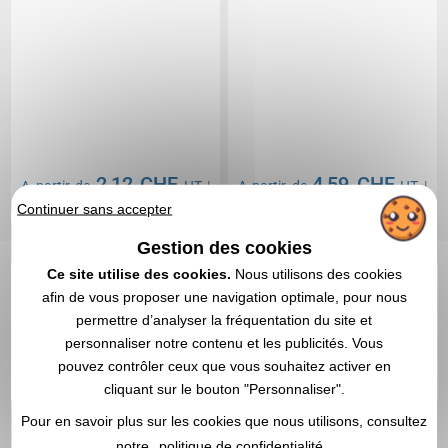
2,12 CHF
4,59 CHF
A partir de
HT
|
A partir de
HT
|
Continuer sans accepter
2,31 €
5,01 €
Marquage non compris
Marquage non compris
Gestion des cookies
En stock
: 8 765 articles
En stock
: 5 514 articles
Ce site utilise des cookies.
Nous utilisons des cookies
DEVIS EXPRESS
DEVIS EXPRESS
afin de vous proposer une navigation optimale, pour nous
permettre d’analyser la fréquentation du site et
personnaliser notre contenu et les publicités. Vous
1
pouvez contrôler ceux que vous souhaitez activer en
cliquant sur le bouton "Personnaliser".
Pour en savoir plus sur les cookies que nous utilisons, consultez
notre
politique de confidentialité