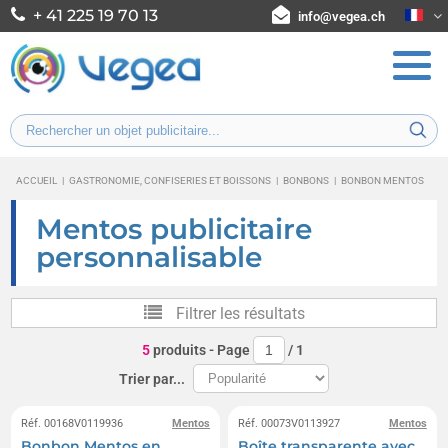
+ 41 225 19 70 13
info@vegea.ch
ACCUEIL
|
GASTRONOMIE, CONFISERIES ET BOISSONS
|
BONBONS
|
BONBON MENTOS
Mentos publicitaire
personnalisable
Filtrer les résultats
5
produits
- Page
/
1
Trier par...
Réf. 00168V0119936
Mentos
Réf. 00073V0113927
Mentos
Bonbon Mentos en
Boîte transparente avec