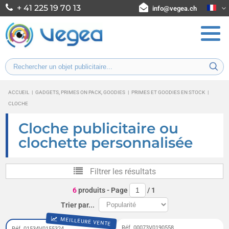
+ 41 225 19 70 13
info@vegea.ch
ACCUEIL
|
GADGETS, PRIMES ON PACK, GOODIES
|
PRIMES ET GOODIES EN STOCK
|
CLOCHE
Cloche publicitaire ou
clochette personnalisée
Filtrer les résultats
6
produits
- Page
/
1
Trier par...
MEILLEURE VENTE
Réf. 00073V0190558
Réf. 01534V0155324