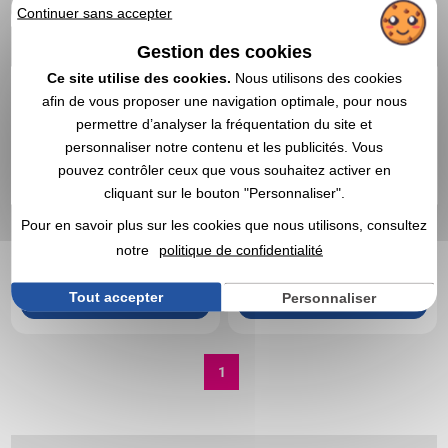
Continuer sans accepter
Gestion des cookies
Ce site utilise des cookies.
Nous utilisons des cookies
afin de vous proposer une navigation optimale, pour nous
permettre d’analyser la fréquentation du site et
personnaliser notre contenu et les publicités. Vous
pouvez contrôler ceux que vous souhaitez activer en
cliquant sur le bouton "Personnaliser".
3,41 CHF
12,88 CHF
A partir de
HT
|
A partir de
HT
|
Pour en savoir plus sur les cookies que nous utilisons, consultez
3,72 €
14,03 €
notre
politique de confidentialité
Marquage non compris
Marquage non compris
En stock
: 2 455 articles
En stock
: 2 099 articles
Tout accepter
Personnaliser
DEVIS EXPRESS
DEVIS EXPRESS
1