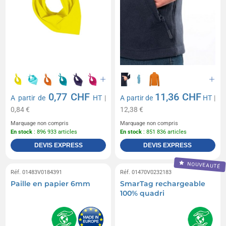
0,77 CHF
11,36 CHF
A partir de
HT
|
A partir de
HT
|
0,84 €
12,38 €
Marquage non compris
Marquage non compris
En stock
: 896 933 articles
En stock
: 851 836 articles
DEVIS EXPRESS
DEVIS EXPRESS
NOUVEAUTÉ
Réf. 01483V0184391
Réf. 01470V0232183
Paille en papier 6mm
SmarTag rechargeable
100% quadri