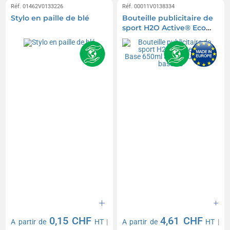
Réf. 01462V0133226
Réf. 00011V0138334
Stylo en paille de blé
Bouteille publicitaire de
sport H2O Active® Eco
Base 650ml avec
couvercle à bascule
0,15 CHF
4,61 CHF
A partir de
HT
|
A partir de
HT
|