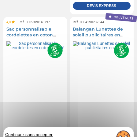
DEVIS EXPRESS
NOUVEAUTÉ
4,0
Réf. 00053V0140797
Réf. 00041V0237344
Sac personnalisable
Balangan Lunettes de
cordelettes en coton
soleil publicitaires en
recyclé
RPP
Continuer sans accepter