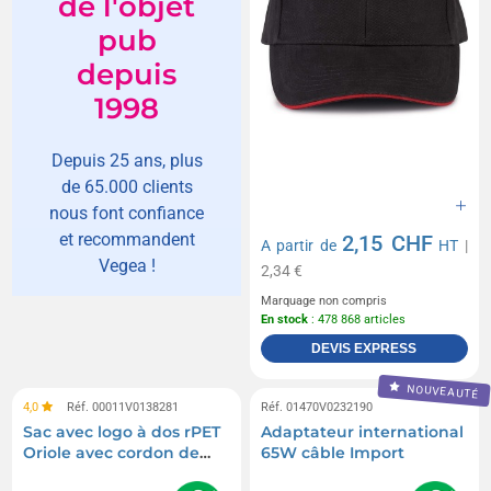
de l'objet
pub
depuis
1998
Depuis 25 ans, plus
de 65.000 clients
nous font confiance
et recommandent
2,15 CHF
A partir de
HT
|
Vegea !
2,34 €
Marquage non compris
En stock
: 478 868 articles
DEVIS EXPRESS
NOUVEAUTÉ
4,0
Réf. 00011V0138281
Réf. 01470V0232190
Sac avec logo à dos rPET
Adaptateur international
Oriole avec cordon de
65W câble Import
serrage 5L