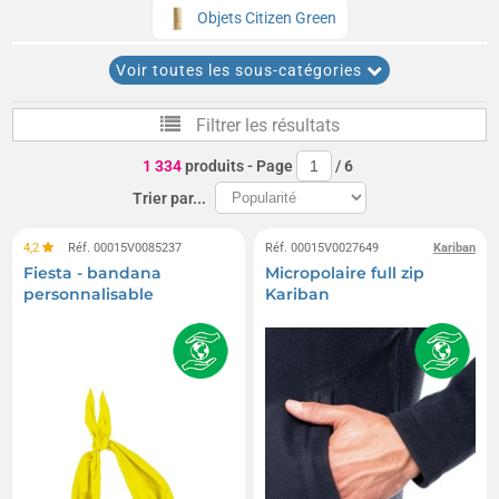
Objets Citizen Green
Produits High-Tech écologiques, bio, recyclés liés au développement dur
Voir toutes les sous-catégories
Accessoires maison écologiques, bio, recyclés liés au développement du
Filtrer les résultats
Accessoires de voyage écologiques, bio, recyclés liés au développement d
1 334
produits
- Page
/
6
Objets solaires
Mugs durables
Trier par...
Éoliennes et moulins à vent
Jeux de société durables
4,2
Réf. 00015V0085237
Réf. 00015V0027649
Kariban
Fiesta - bandana
Micropolaire full zip
Lampes solaires
Objets en ciment
personnalisable
Kariban