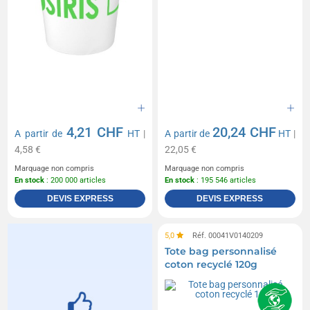
4,21 CHF
20,24 CHF
A partir de
HT
|
A partir de
HT
|
4,58 €
22,05 €
Marquage non compris
Marquage non compris
En stock
: 200 000 articles
En stock
: 195 546 articles
DEVIS EXPRESS
DEVIS EXPRESS
5,0
Réf. 00041V0140209
Tote bag personnalisé
coton recyclé 120g