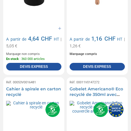
4,64 CHF
1,16 CHF
A partir de
HT
|
A partir de
HT
|
5,05 €
1,26 €
Marquage non compris
Marquage compris
En stock
: 360 000 articles
DEVIS EXPRESS
DEVIS EXPRESS
Réf. 00053V0016481
Réf. 00011V0147272
Cahier à spirale en carton
Gobelet Americano® Eco
recyclé
recyclé de 350ml avec
couvercle anti-
déversement