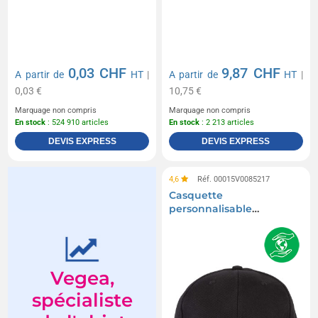
0,03 CHF
9,87 CHF
A partir de
HT
|
A partir de
HT
|
0,03 €
10,75 €
Marquage non compris
Marquage non compris
En stock
: 524 910 articles
En stock
: 2 213 articles
DEVIS EXPRESS
DEVIS EXPRESS
4,6
Réf. 00015V0085217
Casquette
personnalisable
classique 6 pans orlando
Vegea,
spécialiste