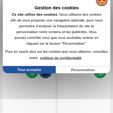
Gestion des cookies
0,84 CHF
0,50 CHF
A partir de
HT
|
A partir de
HT
|
Ce site utilise des cookies.
Nous utilisons des cookies
0,91 €
0,54 €
afin de vous proposer une navigation optimale, pour nous
Marquage non compris
Marquage non compris
permettre d’analyser la fréquentation du site et
En stock
: 272 300 articles
En stock
: 263 402 articles
personnaliser notre contenu et les publicités. Vous
DEVIS EXPRESS
DEVIS EXPRESS
pouvez contrôler ceux que vous souhaitez activer en
cliquant sur le bouton "Personnaliser".
5,0
Réf. 00184V0184711
Réf. 00053V0173196
Pour en savoir plus sur les cookies que nous utilisons, consultez
Ballon de baudruche
Éventail en rPET
notre
politique de confidentialité
Ø33cm
Tout accepter
Personnaliser