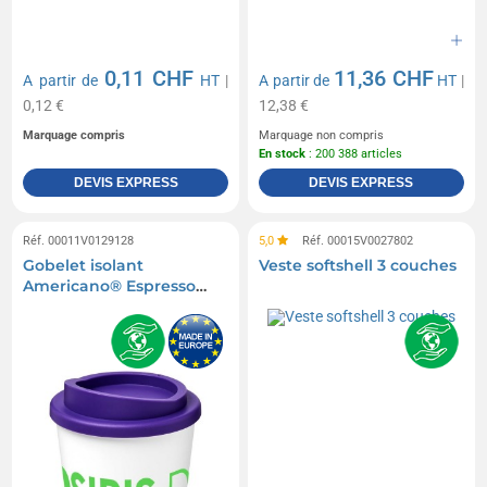
0,11 CHF
11,36 CHF
A partir de
HT
|
A partir de
HT
|
0,12 €
12,38 €
Marquage compris
Marquage non compris
En stock
: 200 388 articles
DEVIS EXPRESS
DEVIS EXPRESS
Réf. 00011V0129128
5,0
Réf. 00015V0027802
Gobelet isolant
Veste softshell 3 couches
Americano® Espresso
250ml