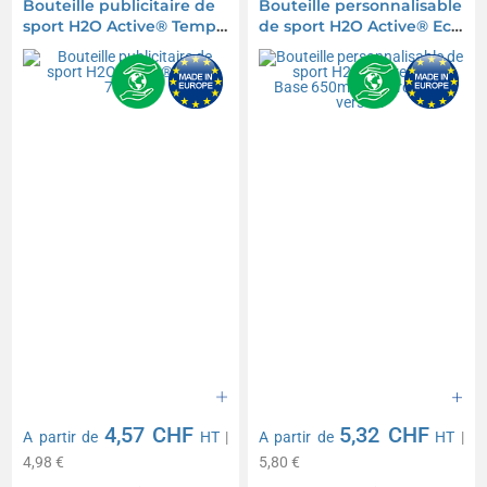
Bouteille publicitaire de
Bouteille personnalisable
sport H2O Active® Tempo
de sport H2O Active® Eco
700ml
Base 650ml couvercle
bec verseur
4,57 CHF
5,32 CHF
A partir de
HT
|
A partir de
HT
|
4,98 €
5,80 €