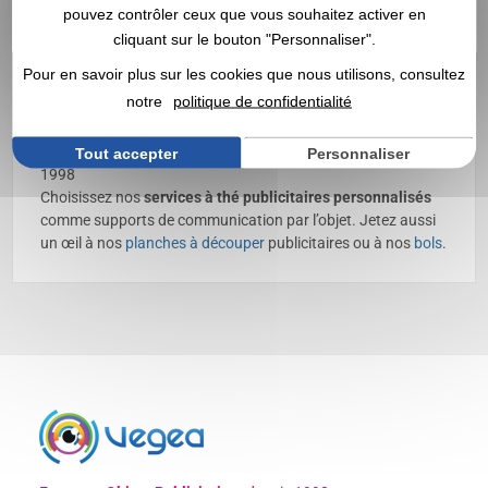
pouvez contrôler ceux que vous souhaitez activer en
Service à thé personnalisé
cliquant sur le bouton "Personnaliser".
avec logo | Grossiste
Pour en savoir plus sur les cookies que nous utilisons, consultez
notre
politique de confidentialité
Découvrez nos
services à thé publicitaires
,
personnalisables avec votre logo ✔️ Vaisselle ✔️ Grossiste en
objets publicitaires, goodies et
cadeaux d’entreprise
depuis
Tout accepter
Personnaliser
1998
Choisissez nos
services à thé publicitaires personnalisés
comme supports de communication par l’objet. Jetez aussi
un œil à nos
planches à découper
publicitaires ou à nos
bols
.