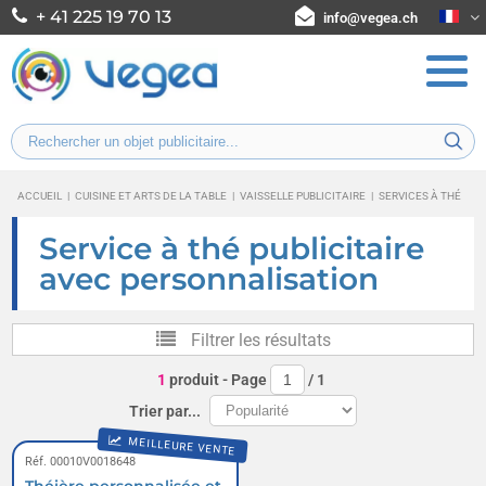
+ 41 225 19 70 13
info@vegea.ch
ACCUEIL
|
CUISINE ET ARTS DE LA TABLE
|
VAISSELLE PUBLICITAIRE
|
SERVICES À THÉ
Service à thé publicitaire
avec personnalisation
Filtrer les résultats
1
produit
- Page
/
1
Trier par...
MEILLEURE VENTE
Réf. 00010V0018648