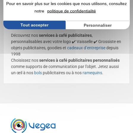
Pour en savoir plus sur les cookies que nous utilisons, consultez
notre
politique de confidentialité
Service à café personnalisé
avec logo | Grossiste
Tout accepter
Personnaliser
Découvrez nos
services à café publicitaires
,
personnalisables avec votre logo ✔️ Vaisselle ✔️ Grossiste en
objets publicitaires, goodies et
cadeaux d’entreprise
depuis
1998
Choisissez nos
services à café publicitaires personnalisés
comme supports de communication par l’objet. Jetez aussi
un œil à nos
bols
publicitaires ou à nos
ramequins
.