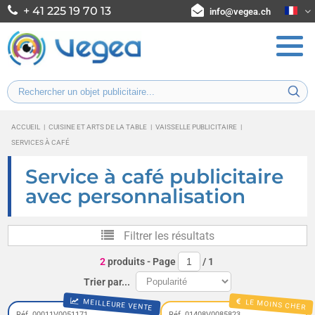
+ 41 225 19 70 13
info@vegea.ch
ACCUEIL
|
CUISINE ET ARTS DE LA TABLE
|
VAISSELLE PUBLICITAIRE
|
SERVICES À CAFÉ
Service à café publicitaire
avec personnalisation
Filtrer les résultats
2
produits
- Page
/
1
Trier par...
MEILLEURE VENTE
LE MOINS CHER
Réf. 00011V0051171
Réf. 01408V0085823