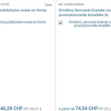
0137792
Livoo
Réf. 01449V0188590
ublicitaire ovale en fonte
Orrefors Jernverk Grande co
promotionnelle émaillée 5L
46,28 CHF
74,54 CHF
e
HT
| 50,41 €
A partir de
HT
| 81,