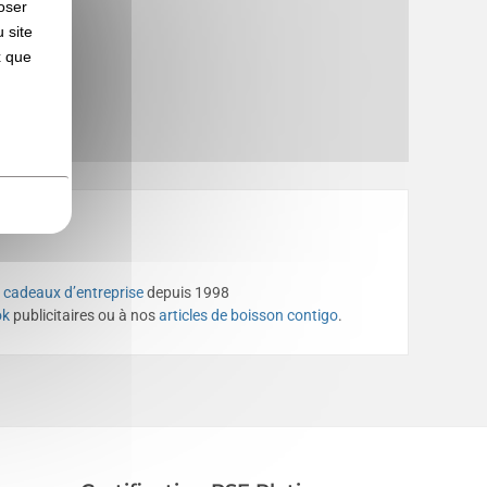
oser
 site
x que
t
cadeaux d’entreprise
depuis 1998
ok
publicitaires ou à nos
articles de boisson contigo
.