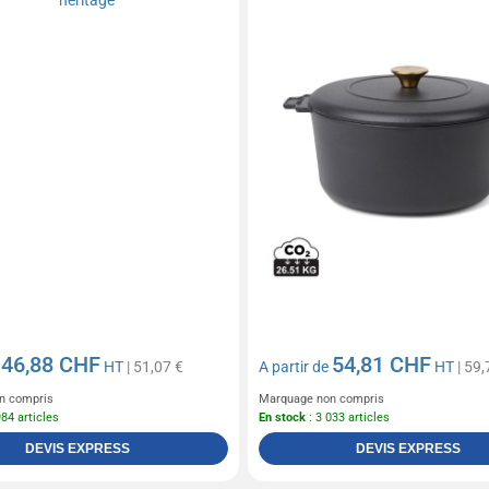
46,88 CHF
54,81 CHF
e
HT
| 51,07 €
A partir de
HT
| 59,
n compris
Marquage non compris
984 articles
En stock
: 3 033 articles
DEVIS EXPRESS
DEVIS EXPRESS