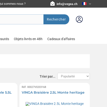
Qui sommes-nous ?
info@vegea.ch
Rechercher
eautés
Objets livrés en 48h
Cadeaux d'affaires
Trier par...
Réf. 00027V0203168
le 5.5L
VINGA Braisière 2.5L Monte heritage