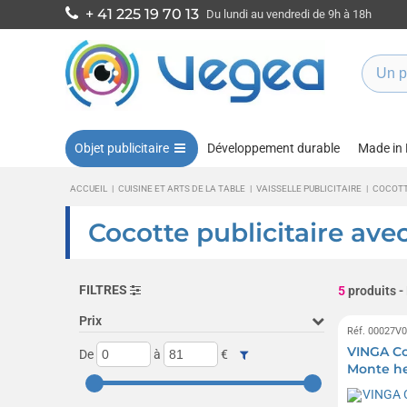
+ 41 225 19 70 13
Du lundi au vendredi de 9h à 18h
Objet publicitaire
Développement durable
Made in
ACCUEIL
|
CUISINE ET ARTS DE LA TABLE
|
VAISSELLE PUBLICITAIRE
|
COCOT
Cocotte publicitaire ave
FILTRES
5
produits
-
Prix
Réf. 00027V
VINGA Co
De
à
€
Monte he