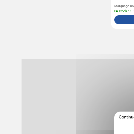
Marquage no
En stock
: 1 
Continu