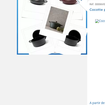
Réf. 00006V
Cocotte p
A partir d