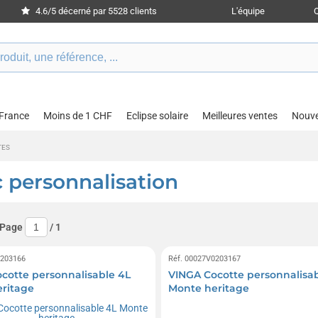
4.6/5 décerné par 5528 clients
L'équipe
 France
Moins de 1 CHF
Eclipse solaire
Meilleures ventes
Nouv
TES
c personnalisation
 Page
/
1
0203166
Réf. 00027V0203167
cotte personnalisable 4L
VINGA Cocotte personnalisab
ritage
Monte heritage