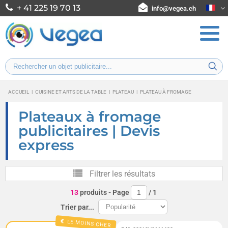
+ 41 225 19 70 13
info@vegea.ch
ACCUEIL
|
CUISINE ET ARTS DE LA TABLE
|
PLATEAU
|
PLATEAU À FROMAGE
Plateaux à fromage
publicitaires | Devis
express
Filtrer les résultats
13
produits
- Page
/
1
Trier par...
LE MOINS CHER