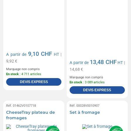
9,10 CHF
A partir de
HT
|
13,48 CHF
9,92 €
A partir de
HT
|
14,68 €
Marquage non compris
En stock
: 4 711 articles
Marquage non compris
DEVIS EXPRESS
En stock
: 3 089 articles
DEVIS EXPRESS
Réf. 01462V0107718
Réf. 00028V0010907
CheeseTray plateau de
Set à fromage
fromages