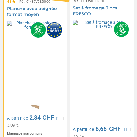
Réf. 00013V0111630
4,1
Réf. 01487V0120007
Set à fromage 3 pcs
Planche avec poignée -
FRESCO
format moyen
2,84 CHF
A partir de
HT
|
3,09 €
6,68 CHF
A partir de
HT
|
Marquage non compris
7,27 €