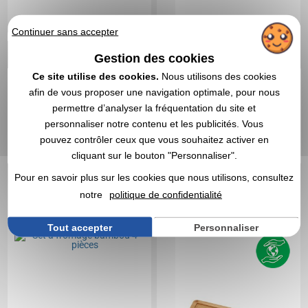
Continuer sans accepter
Gestion des cookies
Ce site utilise des cookies.
Nous utilisons des cookies
8,12 CHF
19,89 CHF
A partir de
HT
|
A partir de
HT
|
afin de vous proposer une navigation optimale, pour nous
8,85 €
21,67 €
permettre d’analyser la fréquentation du site et
Marquage non compris
Marquage non compris
personnaliser notre contenu et les publicités. Vous
En stock
: 997 articles
En stock
: 82 articles
pouvez contrôler ceux que vous souhaitez activer en
DEVIS EXPRESS
DEVIS EXPRESS
cliquant sur le bouton "Personnaliser".
Pour en savoir plus sur les cookies que nous utilisons, consultez
Réf. 00028V0158257
Réf. 01408V0131934
notre
politique de confidentialité
Set à fromage bambou 4
Plateau de fromages en
pièces
bambou
Tout accepter
Personnaliser