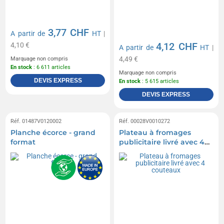
3,77 CHF
A partir de
HT
|
4,12 CHF
4,10 €
A partir de
HT
|
4,49 €
Marquage non compris
En stock
: 6 611 articles
Marquage non compris
DEVIS EXPRESS
En stock
: 5 615 articles
DEVIS EXPRESS
Réf. 01487V0120002
Réf. 00028V0010272
Planche écorce - grand
Plateau à fromages
format
publicitaire livré avec 4
couteaux