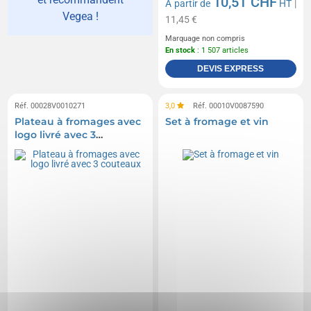
10,51 CHF
A partir de
HT
|
Vegea !
11,45 €
Marquage non compris
En stock
: 1 507 articles
DEVIS EXPRESS
Réf. 00028V0010271
3,0
Réf. 00010V0087590
Plateau à fromages avec
Set à fromage et vin
logo livré avec 3
couteaux