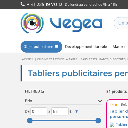
+ 41 225 19 70 13
Du lundi au vendredi de 9h à 18h
Objet publicitaire
Développement durable
Made in
ACCUEIL
|
CUISINE ET ARTS DE LA TABLE
|
BARS, RESTAURANTS, DISCOTHEQU
Tabliers publicitaires pe
FILTRES
81
produits
Prix
4,4
Réf.
Tablier 
De
à
€
personna