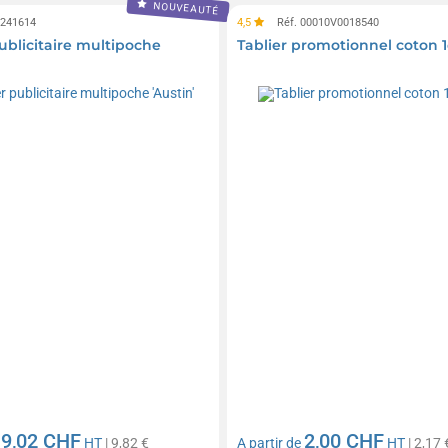
NOUVEAUTÉ
0241614
4,5
Réf. 00010V0018540
ublicitaire multipoche
Tablier promotionnel coton 1
9,02 CHF
2,00 CHF
e
HT
| 9,82 €
A partir de
HT
| 2,17 