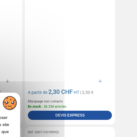
2,30 CHF
€
A partir de
HT
| 2,50 €
Marquage non compris
En stock
: 26 234 articles
DEVIS EXPRESS
oser
 site
x que
Réf. 00011V0189952