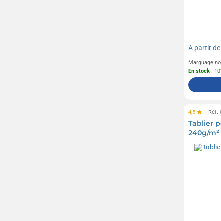
A partir d
Marquage no
En stock
: 10
4,5
Réf.
Tablier p
240g/m²