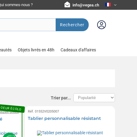
Qui sommes-nous ?
info@vegea.ch
Rechercher
eautés
Objets livrés en 48h
Cadeaux d'affaires
Trier par...
COEUR ÉCOLO
Réf. 01552V0205007
itizen Green
Tablier personnalisable résistant
sé