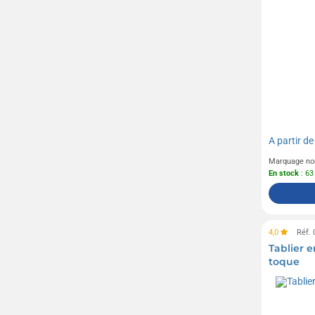
A partir d
Marquage no
En stock
: 63
4,0
Réf.
Tablier 
toque