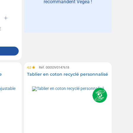
recommandent Vegea !
€
4,0
Réf. 00053V0147618
e
Tablier en coton recyclé personnalisé