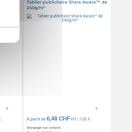
n et
Tablier publicitaire Shara Aware™ de
240g/m²
6,48 CHF
€
A partir de
HT
| 7,06 €
Marquage non compris