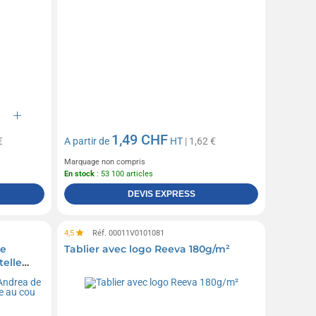
1,49 CHF
€
A partir de
HT
| 1,62 €
Marquage non compris
En stock
: 53 100 articles
DEVIS EXPRESS
4,5
Réf. 00011V0101081
le
Tablier avec logo Reeva 180g/m²
elle