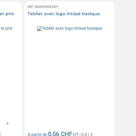
Réf. 00053V0063421
er prix
Tablier avec logo intissé basique
0,56 CHF
€
A partir de
HT
| 0,61 €