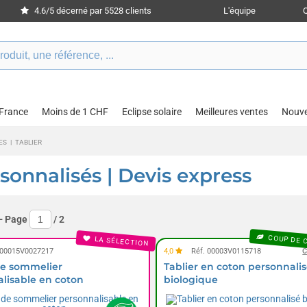
4.6/5 décerné par 5528 clients
L'équipe
 France
Moins de 1 CHF
Eclipse solaire
Meilleures ventes
Nouv
ES
|
TABLIER
rsonnalisés | Devis express
- Page
/
2
COUP DE 
LA SÉLECTION
 00015V0027217
4,0
Réf. 00003V0115718
C
de sommelier
Tablier en coton personnali
lisable en coton
biologique