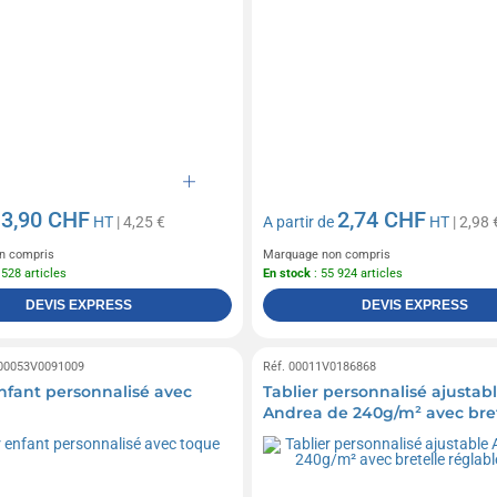
3,90 CHF
2,74 CHF
e
HT
| 4,25 €
A partir de
HT
| 2,98 
n compris
Marquage non compris
 528 articles
En stock
: 55 924 articles
DEVIS EXPRESS
DEVIS EXPRESS
 00053V0091009
Réf. 00011V0186868
enfant personnalisé avec
Tablier personnalisé ajustab
Andrea de 240g/m² avec bret
réglable au cou