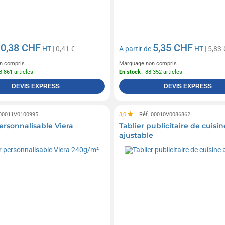
0,38 CHF
5,35 CHF
e
HT
| 0,41 €
A partir de
HT
| 5,83 
n compris
Marquage non compris
3 861 articles
En stock
: 88 352 articles
DEVIS EXPRESS
DEVIS EXPRESS
 00011V0100995
3,0
Réf. 00010V0086862
ersonnalisable Viera
Tablier publicitaire de cuisin
ajustable