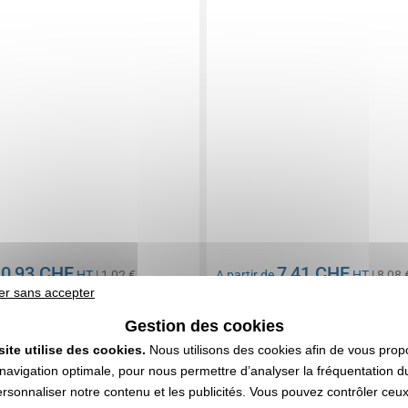
0,93 CHF
7,41 CHF
e
HT
| 1,02 €
A partir de
HT
| 8,08 
er sans accepter
n compris
Marquage non compris
 000 articles
En stock
: 33 001 articles
Gestion des cookies
DEVIS EXPRESS
DEVIS EXPRESS
site utilise des cookies.
Nous utilisons des cookies afin de vous prop
navigation optimale, pour nous permettre d’analyser la fréquentation du
ersonnaliser notre contenu et les publicités. Vous pouvez contrôler ceu
0212094
Réf. 00053V0136637