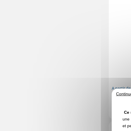
A partir d
Continu
Marquage no
En stock
: 50
Ce 
une 
et p
Réf. 00014V