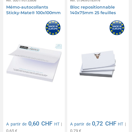
Réf. 00011V0133806
Réf. 01545V0183976
Mémo-autocollants
Bloc repositionnable
Sticky-Mate® 100x100mm
140x75mm 25 feuilles
0,60 CHF
0,72 CHF
A partir de
HT
|
A partir de
HT
|
0,65 €
0,79 €