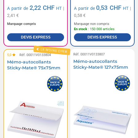
2,22 CHF
0,53 CHF
A partir de
HT
|
A partir de
HT
|
2,41 €
0,58 €
Marquage compris
Marquage non compris
En stock
: 150 000 articles
DEVIS EXPRESS
DEVIS EXPRESS
LE MOINS CHER
Réf. 00011V0133807
5,0
Réf. 00011V0133804
Mémo-autocollants
Mémo-autocollants
Sticky-Mate® 127x75mm
Sticky-Mate® 75x75mm