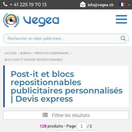
+ 41 225 19 70 13
info@vegea.ch
ACCUEIL
|
BUREAU
|
PRODUITS D'IMPRIMERIE
|
BLOC POST-IT ADHÉSIF REPOSITIONNABLE
Post-it et blocs
repositionnables
publicitaires personnalisés
| Devis express
Filtrer les résultats
128
produits
- Page
/
2