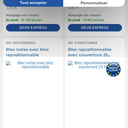
0,95 CHF
0,76 CHF
A partir de
HT
|
A partir de
HT
|
Tout accepter
Personnaliser
1,03 €
0,83 €
Marquage non compris
Marquage non compris
En stock
: 20 709 articles
En stock
: 18 862 articles
DEVIS EXPRESS
DEVIS EXPRESS
Réf. 00013V0068526
Réf. 01545V0184064
Bloc notes avec bloc
Bloc repositionnable
repositionnable
avec couverture 25
feuilles