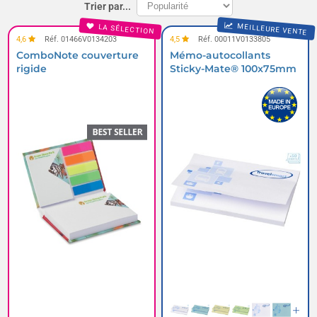
Trier par...
MEILLEURE VENTE
LA SÉLECTION
4,6
Réf. 01466V0134203
4,5
Réf. 00011V0133805
ComboNote couverture
Mémo-autocollants
rigide
Sticky-Mate® 100x75mm