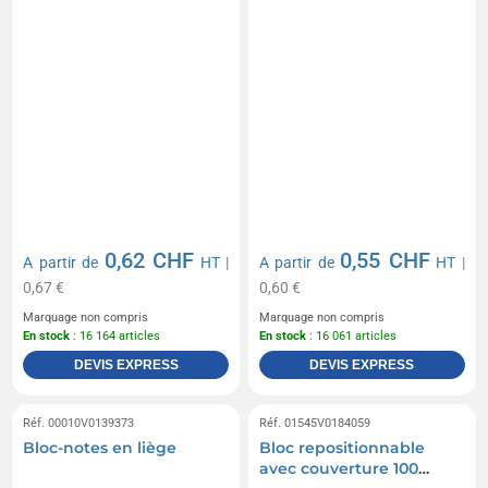
0,62 CHF
0,55 CHF
A partir de
HT
|
A partir de
HT
|
0,67 €
0,60 €
Marquage non compris
Marquage non compris
En stock
: 16 164 articles
En stock
: 16 061 articles
DEVIS EXPRESS
DEVIS EXPRESS
Réf. 00010V0139373
Réf. 01545V0184059
Bloc-notes en liège
Bloc repositionnable
avec couverture 100