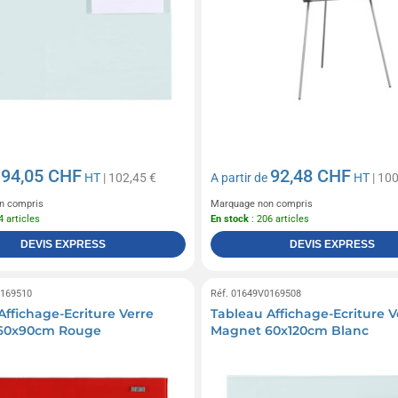
94,05 CHF
92,48 CHF
e
HT
| 102,45 €
A partir de
HT
| 100
n compris
Marquage non compris
4 articles
En stock
: 206 articles
DEVIS EXPRESS
DEVIS EXPRESS
0169510
Réf. 01649V0169508
Affichage-Ecriture Verre
Tableau Affichage-Ecriture V
60x90cm Rouge
Magnet 60x120cm Blanc