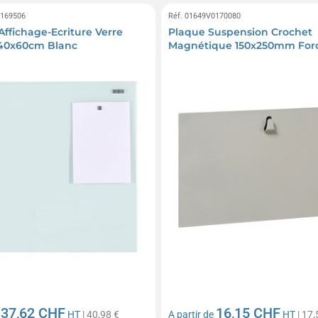
0169506
Réf. 01649V0170080
Affichage-Ecriture Verre
Plaque Suspension Crochet
40x60cm Blanc
Magnétique 150x250mm Forc
37,62 CHF
16,15 CHF
e
HT
| 40,98 €
A partir de
HT
| 17,