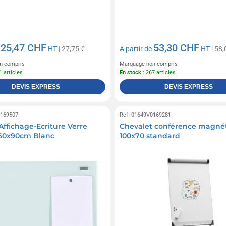
25,47 CHF
53,30 CHF
e
HT
| 27,75 €
A partir de
HT
| 58,
n compris
Marquage non compris
1 articles
En stock
: 267 articles
DEVIS EXPRESS
DEVIS EXPRESS
0169507
Réf. 01649V0169281
Affichage-Ecriture Verre
Chevalet conférence magné
60x90cm Blanc
100x70 standard