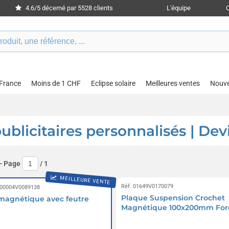
4.6/5 décerné par 5528 clients
L'équipe
 France
Moins de 1 CHF
Eclipse solaire
Meilleures ventes
Nouv
licitaires personnalisés | Dev
- Page
/
1
MEILLEURE VENTE
Réf. 01649V0170079
 00004V0089138
Plaque Suspension Crochet
magnétique avec feutre
Magnétique 100x200mm For