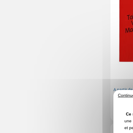
A partir d
Continu
Marquage no
En stock
: 14
Ce 
une 
et p
Réf. 01649V