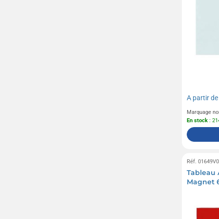
A partir d
Marquage no
En stock
: 21
Réf. 01649V
Tableau 
Magnet 