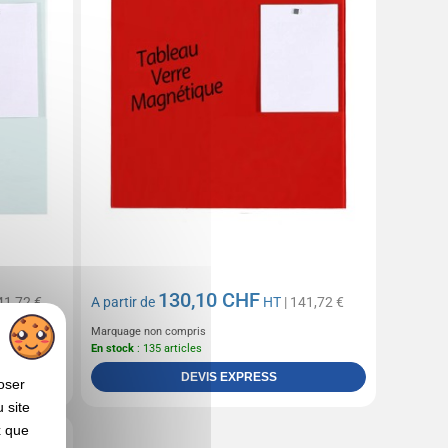
130,10 CHF
41,72 €
A partir de
HT
| 141,72 €
Marquage non compris
En stock
: 135 articles
DEVIS EXPRESS
oser
 site
x que