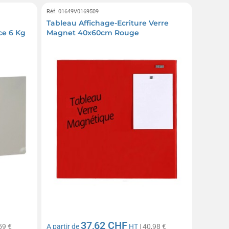
Réf. 01649V0169509
Tableau Affichage-Ecriture Verre
e 6 Kg
Magnet 40x60cm Rouge
37,62 CHF
59 €
A partir de
HT
| 40,98 €