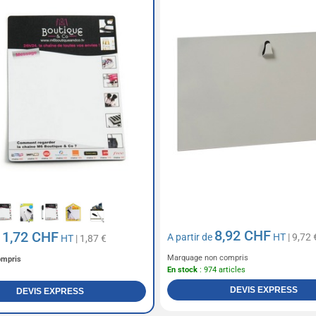
8,92 CHF
1,72 CHF
A partir de
HT
| 9,72 
e
HT
| 1,87 €
Marquage non compris
ompris
En stock
: 974 articles
DEVIS EXPRESS
DEVIS EXPRESS