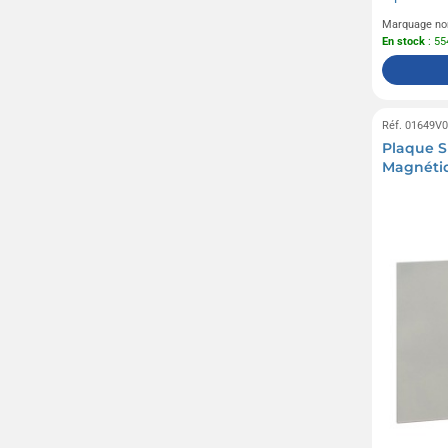
Marquage no
En stock
: 55
Réf. 01649V
Plaque S
Magnéti