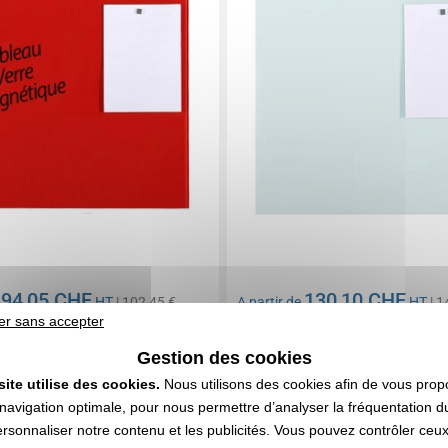
94,05 CHF
130,10 CHF
e
HT
| 102,45 €
A partir de
HT
| 1
er sans accepter
n compris
Marquage non compris
0 articles
En stock
: 136 articles
Gestion des cookies
DEVIS EXPRESS
DEVIS EXPRESS
site utilise des cookies.
Nous utilisons des cookies afin de vous prop
navigation optimale, pour nous permettre d’analyser la fréquentation du
ersonnaliser notre contenu et les publicités. Vous pouvez contrôler ceu
0169284
Réf. 01447V0098819