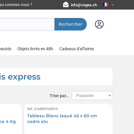
Qui sommes-nous ?
info@vegea.ch
Rechercher
eautés
Objets livrés en 48h
Cadeaux d'affaires
is express
Trier par...
Réf. 01649V0169519
Tableau Blanc laqué 45 x 60 cm
ce 4 Kg
cadre alu