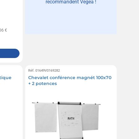
recommandent Vegea !
06 €
Réf. 01649V0169282
tique
Chevalet conférence magnét 100x70
+ 2 potences