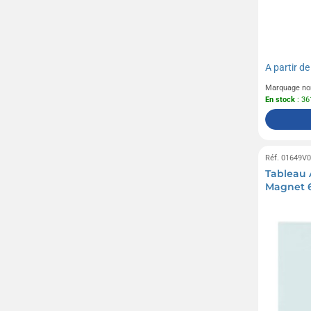
A partir d
Marquage no
En stock
: 36
Réf. 01649V
Tableau 
Magnet 