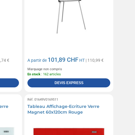
101,89 CHF
,74 €
A partir de
HT
| 110,99 €
Marquage non compris
En stock
: 162 articles
DEVIS EXPRESS
Réf. 01649V0169511
erre
Tableau Affichage-Ecriture Verre
Magnet 60x120cm Rouge