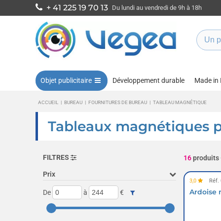
+ 41 225 19 70 13
Du lundi au vendredi de 9h à 18h
Objet publicitaire
Développement durable
Made in
ACCUEIL
|
BUREAU
|
FOURNITURES DE BUREAU
|
TABLEAU MAGNÉTIQUE
Tableaux magnétiques pub
FILTRES
16
produits
Prix
3,0
Réf.
Ardoise 
De
à
€