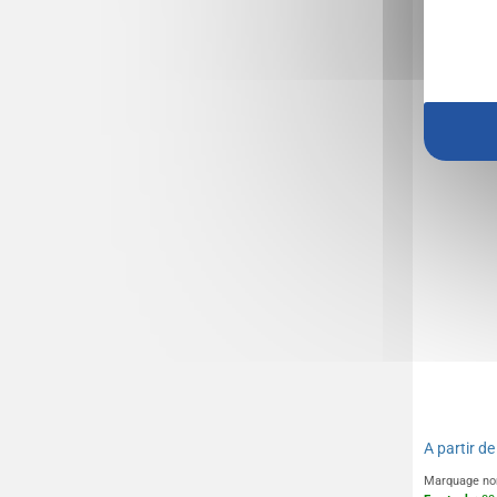
Chevalet
mobile p
A partir d
Marquage no