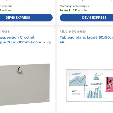
n compris
Marquage non compris
4 articles
En stock
: 542 articles
DEVIS EXPRESS
DEVIS EXPRESS
0170081
Réf. 01649V0169520
uspension Crochet
Tableau blanc laqué 60x90c
que 200x300mm Force 12 Kg
alu