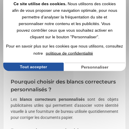
plusieurs collaborateurs ou de préparer des campagnes
Ce site utilise des cookies.
Nous utilisons des cookies
promotionnelles tout en optimisant les coûts
afin de vous proposer une navigation optimale, pour nous
d'approvisionnement. Les dimensions, les systèmes de
permettre d’analyser la fréquentation du site et
correction, les matériaux et les finitions varient selon les
personnaliser notre contenu et les publicités. Vous
références.
Depuis 1998
, Vegea accompagne les
pouvez contrôler ceux que vous souhaitez activer en
professionnels avec un
devis rapide
, une
livraison rapide
et
cliquant sur le bouton "Personnaliser".
une large sélection de
blancs correcteurs publicitaires
personnalisés
adaptés aux besoins des entreprises.
Pour en savoir plus sur les cookies que nous utilisons, consultez
notre
politique de confidentialité
FAQ – Blancs correcteurs
personnalisés
Tout accepter
Personnaliser
Pourquoi choisir des blancs correcteurs
personnalisés ?
Les
blancs correcteurs personnalisés
sont des objets
publicitaires utiles qui permettent d'associer votre identité
visuelle à une fourniture de bureau utilisée quotidiennement
pour corriger les documents papier.