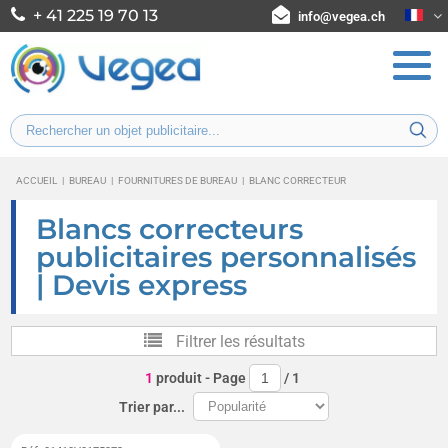
+ 41 225 19 70 13
info@vegea.ch
ACCUEIL
|
BUREAU
|
FOURNITURES DE BUREAU
|
BLANC CORRECTEUR
Blancs correcteurs
publicitaires personnalisés
| Devis express
Filtrer les résultats
1
produit
- Page
/
1
Trier par...