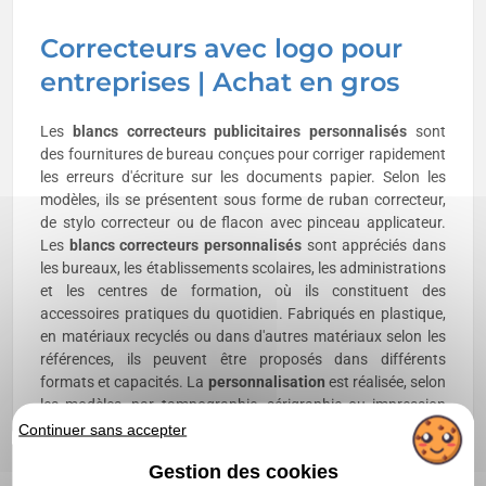
Correcteurs avec logo pour
entreprises | Achat en gros
Les
blancs correcteurs publicitaires personnalisés
sont
des fournitures de bureau conçues pour corriger rapidement
les erreurs d'écriture sur les documents papier. Selon les
modèles, ils se présentent sous forme de ruban correcteur,
de stylo correcteur ou de flacon avec pinceau applicateur.
Les
blancs correcteurs personnalisés
sont appréciés dans
les bureaux, les établissements scolaires, les administrations
et les centres de formation, où ils constituent des
accessoires pratiques du quotidien. Fabriqués en plastique,
en matériaux recyclés ou dans d'autres matériaux selon les
références, ils peuvent être proposés dans différents
formats et capacités. La
personnalisation
est réalisée, selon
les modèles, par tampographie, sérigraphie ou impression
numérique sur le corps du correcteur afin de mettre en
Continuer sans accepter
valeur votre logo ou votre identité visuelle. L'
achat en gros
Gestion des cookies
permet de constituer des kits de fournitures, d'équiper