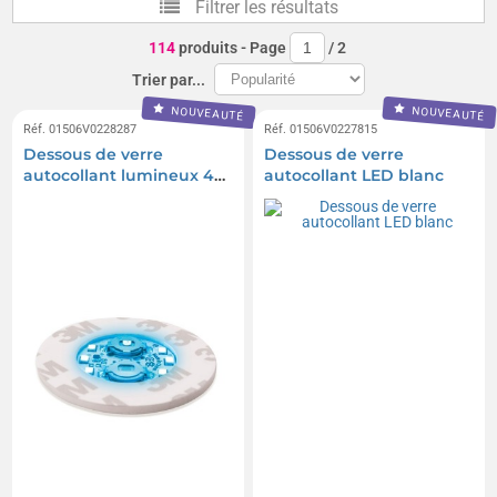
Filtrer les résultats
Lampes de bureau
Socles lumineux
114
produits
- Page
/
2
Trier par...
NOUVEAUTÉ
NOUVEAUTÉ
Réf. 01506V0228287
Réf. 01506V0227815
Dessous de verre
Dessous de verre
autocollant lumineux 4
autocollant LED blanc
couleurs