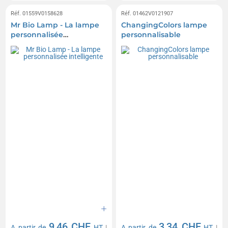
Réf. 01559V0158628
Réf. 01462V0121907
Mr Bio Lamp - La lampe
ChangingColors lampe
personnalisée
personnalisable
intelligente
9,46 CHF
3,34 CHF
A partir de
HT
|
A partir de
HT
|