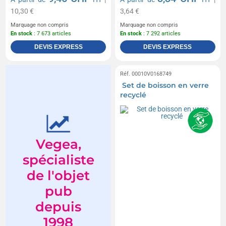
10,30 €
3,64 €
Marquage non compris
Marquage non compris
En stock
: 7 673 articles
En stock
: 7 292 articles
DEVIS EXPRESS
DEVIS EXPRESS
Réf. 00010V0168749
Set de boisson en verre
recyclé
Vegea,
spécialiste
de l'objet
pub
depuis
1998