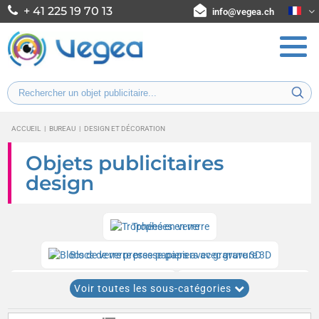
+ 41 225 19 70 13
info@vegea.ch
ACCUEIL
|
BUREAU
|
DESIGN ET DÉCORATION
Objets publicitaires
design
Trophées en verre
Blocs de verre presse-papiers avec gravure 3D
Horloges et pendules murales
Objets design en verre
Voir toutes les sous-catégories
Lampes de table
Tapis d'accueil