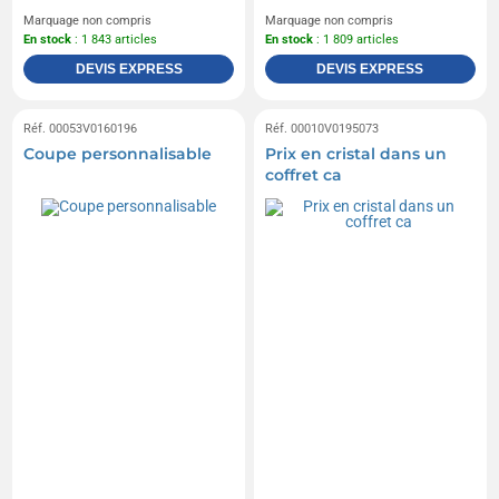
Marquage non compris
Marquage non compris
En stock
: 1 843 articles
En stock
: 1 809 articles
DEVIS EXPRESS
DEVIS EXPRESS
Réf. 00053V0160196
Réf. 00010V0195073
Coupe personnalisable
Prix en cristal dans un
coffret ca