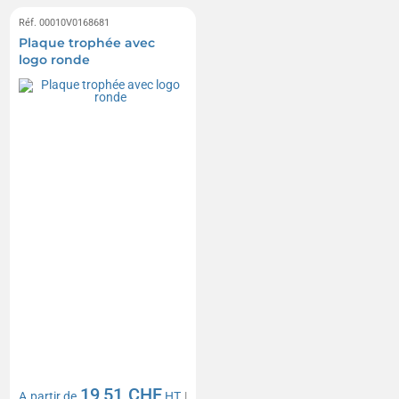
Réf. 00010V0168681
Plaque trophée avec
logo ronde
19,51 CHF
A partir de
HT
|