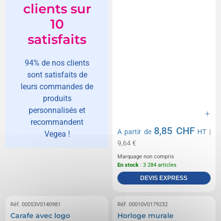
clients sur
10
satisfaits
94% de nos clients
sont satisfaits de
leurs commandes de
produits
personnalisés et
recommandent
8,85 CHF
A partir de
HT
|
Vegea !
9,64 €
Marquage non compris
En stock
: 3 284 articles
DEVIS EXPRESS
Réf. 00053V0140981
Réf. 00010V0179232
Carafe avec logo
Horloge murale