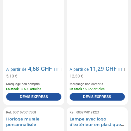
4,68 CHF
11,29 CHF
A partir de
HT
|
A partir de
HT
|
5,10 €
12,30 €
Marquage non compris
Marquage non compris
En stock
: 6 500 articles
En stock
: 5 222 articles
DEVIS EXPRESS
DEVIS EXPRESS
Réf. 00010V0017808
Réf. 00027V0191221
Horloge murale
Lampe avec logo
personnalisée
d'extérieur en plastique
recyclé RCS SolarGlow