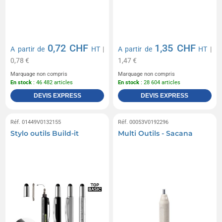
0,72 CHF
1,35 CHF
A partir de
HT
|
A partir de
HT
|
0,78 €
1,47 €
Marquage non compris
Marquage non compris
En stock
: 46 482 articles
En stock
: 28 604 articles
DEVIS EXPRESS
DEVIS EXPRESS
Réf. 01449V0132155
Réf. 00053V0192296
Stylo outils Build-it
Multi Outils - Sacana