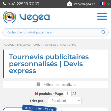
+ 41 225 19 70 13
info@vegea.ch
ACCUEIL
|
BRICOLAGE
|
OUTIL
|
TOURNEVIS ET CRUCIFORME
Tournevis publicitaires
personnalisés | Devis
express
Filtrer les résultats
46
produits
- Page
/
2
Trier par...
MEILLEURE VENTE