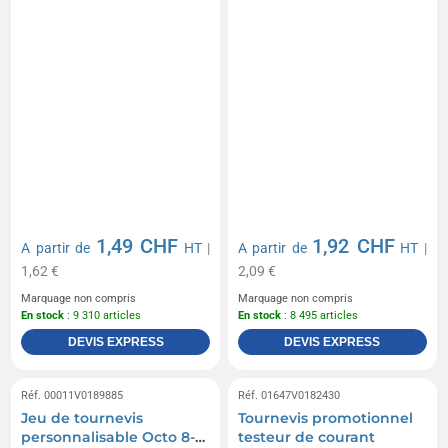
1,49 CHF
1,92 CHF
A partir de
HT
|
A partir de
HT
|
1,62 €
2,09 €
Marquage non compris
Marquage non compris
En stock
: 9 310 articles
En stock
: 8 495 articles
DEVIS EXPRESS
DEVIS EXPRESS
Réf. 00011V0189885
Réf. 01647V0182430
Jeu de tournevis
Tournevis promotionnel
personnalisable Octo 8-
testeur de courant