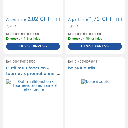
2,02 CHF
1,73 CHF
A partir de
HT
|
A partir de
HT
|
2,20 €
1,88 €
Marquage non compris
Marquage non compris
En stock
: 4 416 articles
En stock
: 4 404 articles
DEVIS EXPRESS
DEVIS EXPRESS
Réf. 00019V0135550
Réf. 01408V0076919
Outil multifonction -
boîte à outils
tournevis promotionnel 6
têtes torche