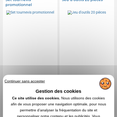
promotionnel
Continuer sans accepter
Gestion des cookies
Ce site utilise des cookies.
Nous utilisons des cookies
2,82 CHF
11,83 CHF
A partir de
HT
|
A partir de
HT
|
afin de vous proposer une navigation optimale, pour nous
3,07 €
12,88 €
permettre d’analyser la fréquentation du site et
personnaliser notre contenu et les publicités. Vous
Marquage non compris
Marquage non compris