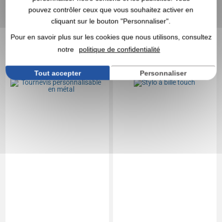
En stock
: 4 590 articles
En stock
: 4 556 articles
pouvez contrôler ceux que vous souhaitez activer en
cliquant sur le bouton "Personnaliser".
DEVIS EXPRESS
DEVIS EXPRESS
Pour en savoir plus sur les cookies que nous utilisons, consultez
5,0
Réf. 00028V0050647
Réf. 01525V0174365
notre
politique de confidentialité
Tournevis
Stylo à bille touch
personnalisable en métal
Tout accepter
Personnaliser