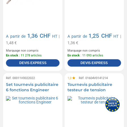
1,36 CHF
1,25 CHF
A partir de
HT
|
A partir de
HT
|
1,48 €
1,36 €
Marquage non compris
Marquage non compris
En stock
: 11 278 articles
En stock
: 11 093 articles
DEVIS EXPRESS
DEVIS EXPRESS
Réf. 00011V0022022
1,0
Réf. 01604V0141214
Set tournevis publicitaire
Tournevis publicitaire
6 fonctions Engineer
testeur de tension