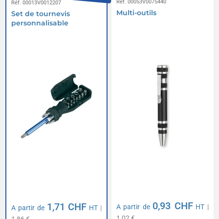
Réf. 00053V0075440
Réf. 00013V0012207
Multi-outils
Set de tournevis
personnalisable
0,93 CHF
1,71 CHF
A partir de
HT
|
A partir de
HT
|
1,02 €