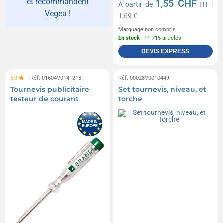
et recommandent
1,55 CHF
A partir de
HT
|
Vegea !
1,69 €
Marquage non compris
En stock
: 11 715 articles
DEVIS EXPRESS
5,0
Réf. 01604V0141213
Réf. 00028V0010449
Tournevis publicitaire
Set tournevis, niveau, et
testeur de courant
torche