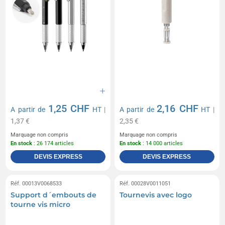
1,25 CHF
2,16 CHF
A partir de
HT
|
A partir de
HT
|
1,37 €
2,35 €
Marquage non compris
Marquage non compris
En stock
: 26 174 articles
En stock
: 14 000 articles
DEVIS EXPRESS
DEVIS EXPRESS
Réf. 00013V0068533
Réf. 00028V0011051
Support d´embouts de
Tournevis avec logo
tourne vis micro