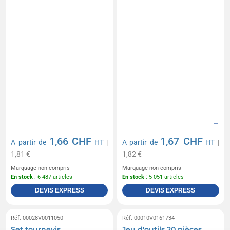
1,66 CHF
1,67 CHF
A partir de
HT
|
A partir de
HT
|
1,81 €
1,82 €
Marquage non compris
Marquage non compris
En stock
: 6 487 articles
En stock
: 5 051 articles
DEVIS EXPRESS
DEVIS EXPRESS
Réf. 00028V0011050
Réf. 00010V0161734
Set tournevis
Jeu d'outils 20 pièces