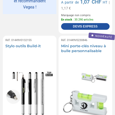
et recommandent
1,07 CHF
A partir de
HT
|
Vegea !
1,17 €
Marquage non compris
En stock
: 35 290 articles
DEVIS EXPRESS
NOUVEAUTÉ
Réf. 01449V0132155
Réf. 01449V0230846
Stylo outils Build-it
Mini porte-clés niveau à
bulle personnalisable