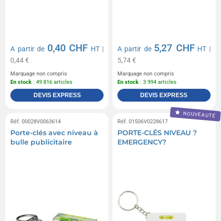
0,40 CHF
5,27 CHF
A partir de
HT
|
A partir de
HT
|
0,44 €
5,74 €
Marquage non compris
Marquage non compris
En stock
: 49 816 articles
En stock
: 3 994 articles
DEVIS EXPRESS
DEVIS EXPRESS
NOUVEAUTÉ
Réf. 00028V0063614
Réf. 01506V0228617
Porte-clés avec niveau à
PORTE-CLÉS NIVEAU ?
bulle publicitaire
EMERGENCY?