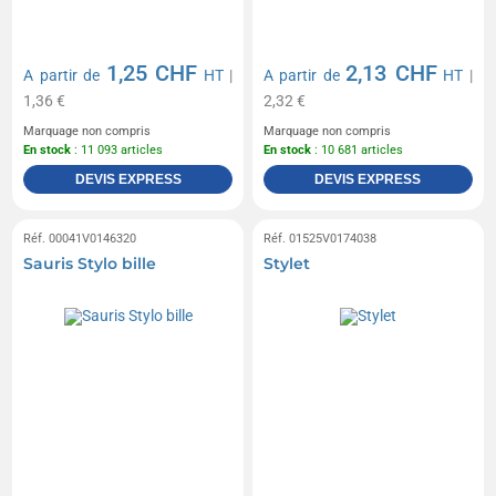
1,25 CHF
2,13 CHF
A partir de
HT
|
A partir de
HT
|
1,36 €
2,32 €
Marquage non compris
Marquage non compris
En stock
: 11 093 articles
En stock
: 10 681 articles
DEVIS EXPRESS
DEVIS EXPRESS
Réf. 00041V0146320
Réf. 01525V0174038
Sauris Stylo bille
Stylet