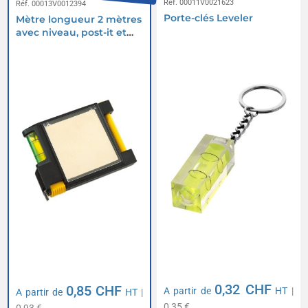
Réf. 00011V0021623
Réf. 00013V0012394
Porte-clés Leveler
Mètre longueur 2 mètres
avec niveau, post-it et
stylo
0,32 CHF
0,85 CHF
A partir de
HT
|
A partir de
HT
|
0,35 €