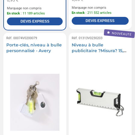
0,93 €
Marquage non compris
Marquage non compris
En stock
: 211 552 articles
En stock
: 11 189 articles
DEVIS EXPRESS
DEVIS EXPRESS
NOUVEAUTÉ
Réf. 00074V0200079
Réf. 01313V0230203
Porte-clés, niveau à bulle
Niveau à bulle
personnalisé - Avery
publicitaire ?Misura? 15,5
cm