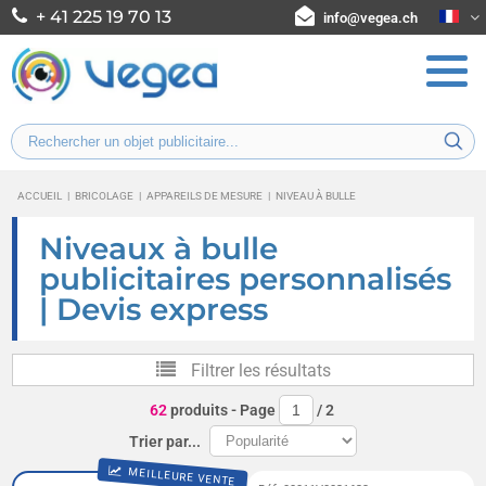
+ 41 225 19 70 13
info@vegea.ch
ACCUEIL
|
BRICOLAGE
|
APPAREILS DE MESURE
|
NIVEAU À BULLE
Niveaux à bulle
publicitaires personnalisés
| Devis express
Filtrer les résultats
62
produits
- Page
/
2
Trier par...
MEILLEURE VENTE