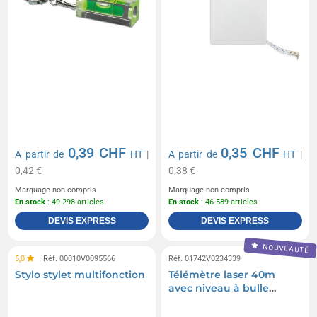
0,39 CHF
0,35 CHF
A partir de
HT
|
A partir de
HT
|
0,42 €
0,38 €
Marquage non compris
Marquage non compris
En stock
: 49 298 articles
En stock
: 46 589 articles
DEVIS EXPRESS
DEVIS EXPRESS
NOUVEAUTÉ
5,0
Réf. 00010V0095566
Réf. 01742V0234339
Stylo stylet multifonction
Télémètre laser 40m
avec niveau à bulle
personnalisé