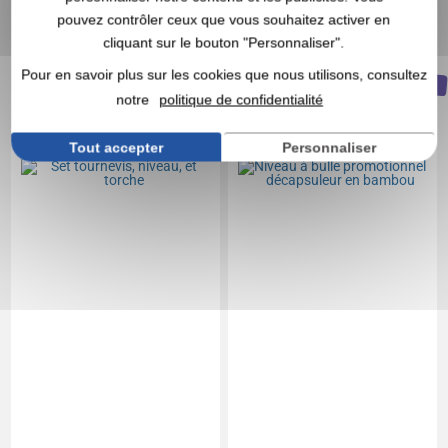
En stock
: 12 267 articles
En stock
: 11 976 articles
pouvez contrôler ceux que vous souhaitez activer en
cliquant sur le bouton "Personnaliser".
DEVIS EXPRESS
DEVIS EXPRESS
Pour en savoir plus sur les cookies que nous utilisons, consultez
NOUVEAUTÉ
Réf. 00028V0010449
Réf. 01449V0230470
notre
politique de confidentialité
Set tournevis, niveau, et
Niveau à bulle
torche
promotionnel
Tout accepter
Personnaliser
décapsuleur en bambou