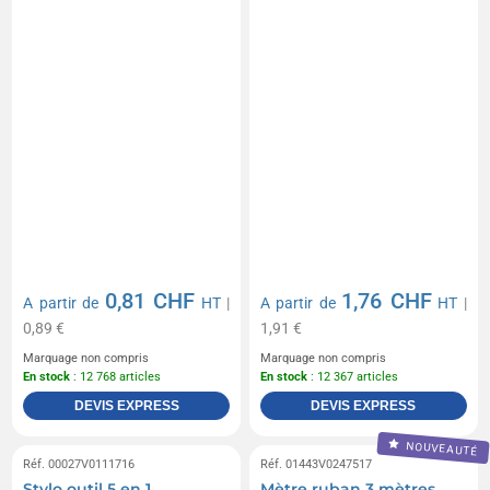
0,81 CHF
1,76 CHF
A partir de
HT
|
A partir de
HT
|
0,89 €
1,91 €
Marquage non compris
Marquage non compris
En stock
: 12 768 articles
En stock
: 12 367 articles
DEVIS EXPRESS
DEVIS EXPRESS
NOUVEAUTÉ
Réf. 00027V0111716
Réf. 01443V0247517
Stylo outil 5 en 1
Mètre ruban 3 mètres