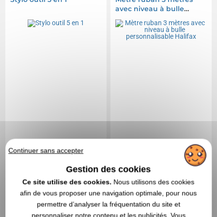
avec niveau à bulle
personnalisable Halifax
Continuer sans accepter
Gestion des cookies
Ce site utilise des cookies.
Nous utilisons des cookies
4,25 CHF
1,94 CHF
A partir de
HT
|
A partir de
HT
|
afin de vous proposer une navigation optimale, pour nous
4,63 €
2,11 €
permettre d’analyser la fréquentation du site et
personnaliser notre contenu et les publicités. Vous
Marquage non compris
Marquage non compris