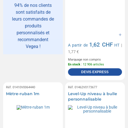
94% de nos clients
sont satisfaits de
leurs commandes de
produits
personnalisés et
recommandent
1,62 CHF
A partir de
HT
|
Vegea !
1,77 €
Marquage non compris
En stock
: 12 906 articles
DEVIS EXPRESS
Réf. 01410V0064440
Réf. 01462V0173677
Mètre-ruban 1m
Level-Up niveau à bulle
personnalisable