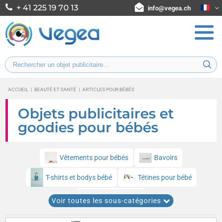
+ 41 225 19 70 13
info@vegea.ch
ACCUEIL
|
BEAUTÉ ET SANTÉ
|
ARTICLES POUR BÉBÉS
Objets publicitaires et
goodies pour bébés
Vêtements pour bébés
Bavoirs
T-shirts et bodys bébé
Tétines pour bébé
Bonnets bébés
Voir toutes les sous-catégories