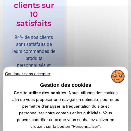
clients sur
10
satisfaits
94% de nos clients
sont satisfaits de
leurs commandes de
produits
personnalisés et
recommandent
Continuer sans accepter
4,10 CHF
A partir de
HT
|
Vegea !
Gestion des cookies
4,46 €
Ce site utilise des cookies.
Nous utilisons des cookies
Marquage non compris
En stock
: 2 814 articles
afin de vous proposer une navigation optimale, pour nous
DEVIS EXPRESS
permettre d’analyser la fréquentation du site et
personnaliser notre contenu et les publicités. Vous
pouvez contrôler ceux que vous souhaitez activer en
Réf. 01640V0157740
Réf. 00015V0075902
cliquant sur le bouton "Personnaliser".
BABY L/S - T-shirt
Bavoir Bébé publicitaire