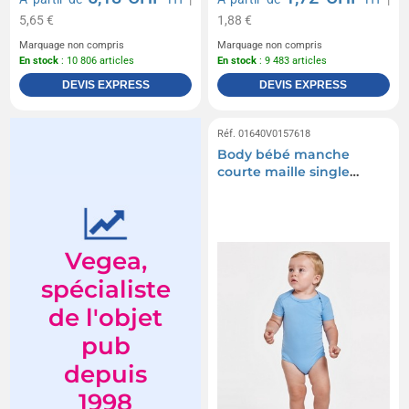
5,65 €
1,88 €
Marquage non compris
Marquage non compris
En stock
: 10 806 articles
En stock
: 9 483 articles
DEVIS EXPRESS
DEVIS EXPRESS
Réf. 01640V0157618
Body bébé manche
courte maille single
jersey - Honey
Vegea,
spécialiste
de l'objet
pub
depuis
1998