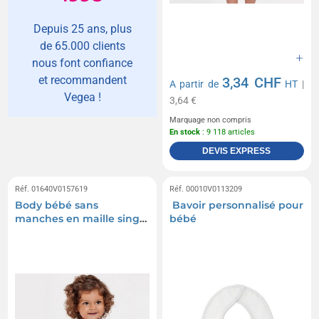
Depuis 25 ans, plus
de 65.000 clients
nous font confiance
et recommandent
3,34 CHF
A partir de
HT
|
Vegea !
3,64 €
Marquage non compris
En stock
: 9 118 articles
DEVIS EXPRESS
Réf. 01640V0157619
Réf. 00010V0113209
Body bébé sans
Bavoir personnalisé pour
manches en maille single
bébé
jersey - Sweet