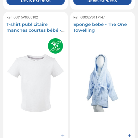
DEVIS EXPRESS
DEVIS EXPRESS
Réf. 00015V0085102
Réf. 00032V0117147
T-shirt publicitaire
Eponge bébé - The One
manches courtes bébé -
Towelling
Blanc