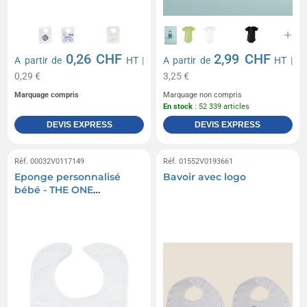
0,26 CHF
2,99 CHF
A partir de
HT
|
A partir de
HT
|
0,29 €
3,25 €
Marquage compris
Marquage non compris
En stock
: 52 339 articles
DEVIS EXPRESS
DEVIS EXPRESS
Réf. 00032V0117149
Réf. 01552V0193661
Eponge personnalisé
Bavoir avec logo
bébé - THE ONE
TOWELLING