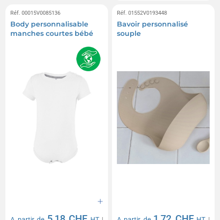
Réf. 00015V0085136
Réf. 01552V0193448
Body personnalisable
Bavoir personnalisé
manches courtes bébé
souple
5,18 CHF
1,72 CHF
A partir de
HT
|
A partir de
HT
|