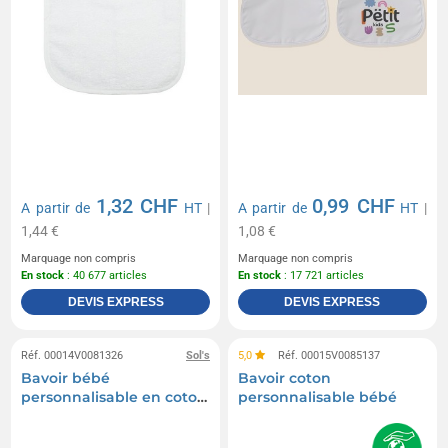
1,32 CHF
0,99 CHF
A partir de
HT
|
A partir de
HT
|
1,44 €
1,08 €
Marquage non compris
Marquage non compris
En stock
: 40 677 articles
En stock
: 17 721 articles
DEVIS EXPRESS
DEVIS EXPRESS
Réf. 00014V0081326
Sol's
5,0
Réf. 00015V0085137
Bavoir bébé
Bavoir coton
personnalisable en coton
personnalisable bébé
lisse