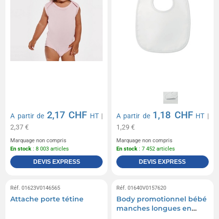
2,17 CHF
1,18 CHF
A partir de
HT
|
A partir de
HT
|
2,37 €
1,29 €
Marquage non compris
Marquage non compris
En stock
: 8 003 articles
En stock
: 7 452 articles
DEVIS EXPRESS
DEVIS EXPRESS
Réf. 01623V0146565
Réf. 01640V0157620
Attache porte tétine
Body promotionnel bébé
manches longues en
maille single jersey -