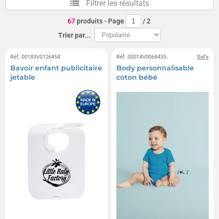
Filtrer les résultats
67
produits
- Page
/
2
Trier par...
Réf. 00183V0126454
Réf. 00014V0068435
Sol's
Bavoir enfant publicitaire
Body personnalisable
jetable
coton bébé