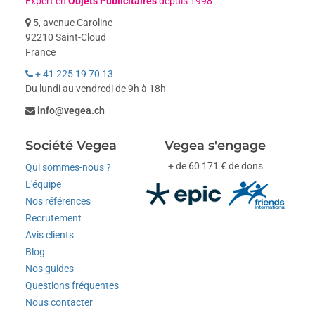
Expert en
Objets Publicitaires
depuis 1998
5, avenue Caroline
92210 Saint-Cloud
France
+ 41 225 19 70 13
Du lundi au vendredi de 9h à 18h
info@vegea.ch
Société Vegea
Vegea s'engage
+ de 60 171 € de dons
Qui sommes-nous ?
L'équipe
Nos références
Recrutement
Avis clients
Blog
Nos guides
Questions fréquentes
Nous contacter