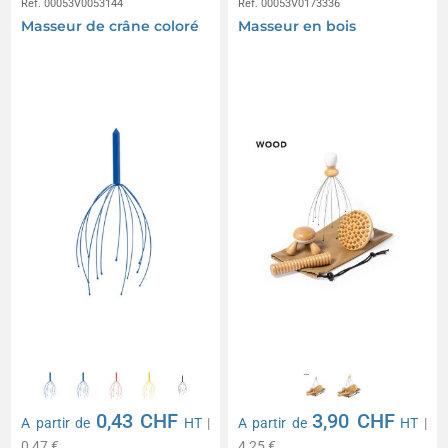
Réf. 00053V0053144
Réf. 00053V0173336
Masseur de crâne coloré
Masseur en bois
0,43 CHF
3,90 CHF
A partir de
HT
|
A partir de
HT
|
0,47 €
4,25 €