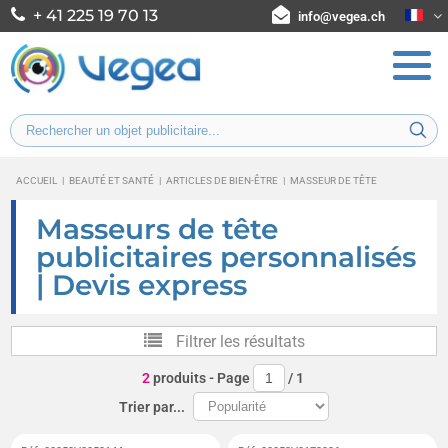
+ 41 225 19 70 13
info@vegea.ch
ACCUEIL
|
BEAUTÉ ET SANTÉ
|
ARTICLES DE BIEN-ÊTRE
|
MASSEUR DE TÊTE
Masseurs de tête
publicitaires personnalisés
| Devis express
Filtrer les résultats
2
produits
- Page
/
1
Trier par...