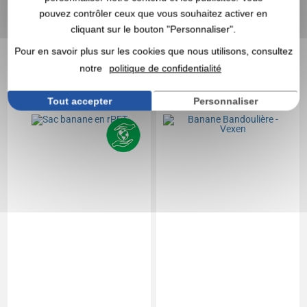
Marquage non compris
Marquage non compris
pouvez contrôler ceux que vous souhaitez activer en
En stock
: 17 774 articles
En stock
: 17 390 articles
cliquant sur le bouton "Personnaliser".
DEVIS EXPRESS
DEVIS EXPRESS
Pour en savoir plus sur les cookies que nous utilisons, consultez
notre
politique de confidentialité
Réf. 00041V0150654
Réf. 00053V0192684
Sac banane en rPET
Banane Bandoulière -
Vexen
Tout accepter
Personnaliser