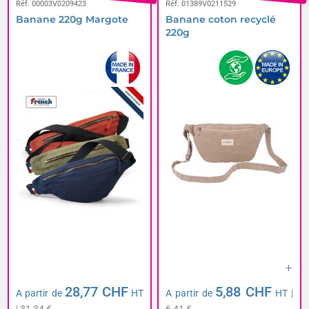
Réf. 00003V0209423
Réf. 01389V0211529
Banane 220g Margote
Banane coton recyclé
220g
28,77 CHF
5,88 CHF
A partir de
HT
A partir de
HT
|