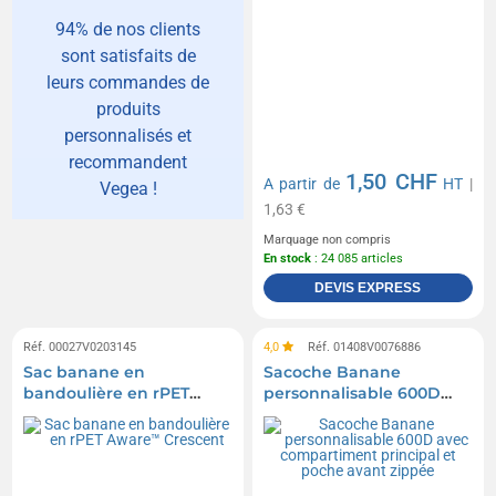
94% de nos clients
sont satisfaits de
leurs commandes de
produits
personnalisés et
recommandent
1,50 CHF
A partir de
HT
|
Vegea !
1,63 €
Marquage non compris
En stock
: 24 085 articles
DEVIS EXPRESS
Réf. 00027V0203145
4,0
Réf. 01408V0076886
Sac banane en
Sacoche Banane
bandoulière en rPET
personnalisable 600D
Aware™ Crescent
avec compartiment
principal et poche avant
zippée