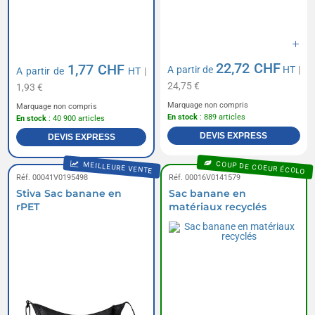
22,72 CHF
1,77 CHF
A partir de
HT
|
A partir de
HT
|
24,75 €
1,93 €
Marquage non compris
Marquage non compris
En stock
: 889 articles
En stock
: 40 900 articles
DEVIS EXPRESS
DEVIS EXPRESS
COUP DE COEUR ÉCOLO
MEILLEURE VENTE
Réf. 00041V0195498
Réf. 00016V0141579
Stiva Sac banane en
Sac banane en
rPET
matériaux recyclés