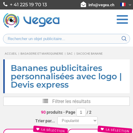
+ 41 225 19 70 13
info@vegea.ch
ACCUEIL
|
BAGAGERIE ET MAROQUINERIE
|
SAC
|
SACOCHE BANANE
Bananes publicitaires
personnalisées avec logo |
Devis express
Filtrer les résultats
90
produits
- Page
/
2
Trier par...
LA SÉLECTION
LA SÉLECTION