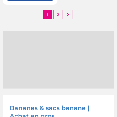
1
2
Bananes & sacs banane |
Achat en gros