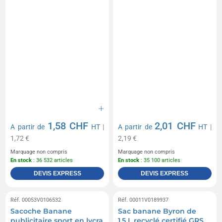
1,58 CHF
2,01 CHF
A partir de
HT
|
A partir de
HT
|
1,72 €
2,19 €
Marquage non compris
Marquage non compris
En stock
: 36 532 articles
En stock
: 35 100 articles
DEVIS EXPRESS
DEVIS EXPRESS
Réf. 00053V0106532
Réf. 00011V0189937
Sacoche Banane
Sac banane Byron de
publicitaire sport en lycra
1,5 L recyclé certifié GRS