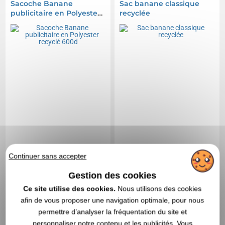
Sacoche Banane
Sac banane classique
publicitaire en Polyester
recyclée
recyclé 600d
Continuer sans accepter
Gestion des cookies
Ce site utilise des cookies.
Nous utilisons des cookies
afin de vous proposer une navigation optimale, pour nous
5,38 CHF
5,01 CHF
A partir de
HT
|
A partir de
HT
|
permettre d’analyser la fréquentation du site et
5,86 €
5,46 €
personnaliser notre contenu et les publicités. Vous