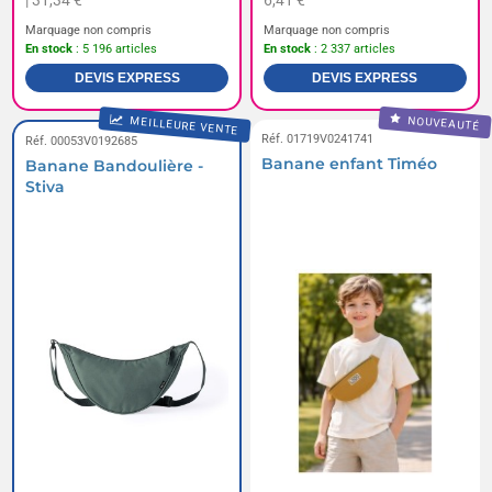
| 31,34 €
6,41 €
Marquage non compris
Marquage non compris
En stock
: 5 196 articles
En stock
: 2 337 articles
DEVIS EXPRESS
DEVIS EXPRESS
NOUVEAUTÉ
MEILLEURE VENTE
Réf. 01719V0241741
Réf. 00053V0192685
Banane enfant Timéo
Banane Bandoulière -
Stiva