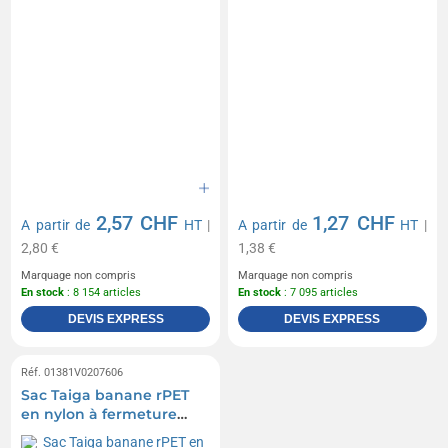
2,57 CHF
1,27 CHF
A partir de
HT
|
A partir de
HT
|
2,80 €
1,38 €
Marquage non compris
Marquage non compris
En stock
: 8 154 articles
En stock
: 7 095 articles
DEVIS EXPRESS
DEVIS EXPRESS
Réf. 01381V0207606
Sac Taiga banane rPET
en nylon à fermeture
éclair - 1.2L Sérigraphie