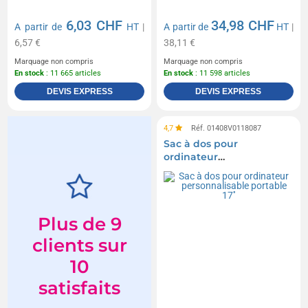
6,03 CHF
34,98 CHF
A partir de
HT
|
A partir de
HT
|
6,57 €
38,11 €
Marquage non compris
Marquage non compris
En stock
: 11 665 articles
En stock
: 11 598 articles
DEVIS EXPRESS
DEVIS EXPRESS
4,7
Réf. 01408V0118087
Sac à dos pour
ordinateur
personnalisable portable
17''
Plus de 9
clients sur
10
satisfaits