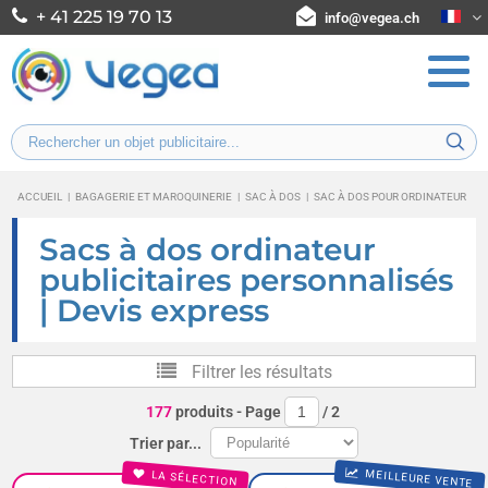
+ 41 225 19 70 13
info@vegea.ch
ACCUEIL
|
BAGAGERIE ET MAROQUINERIE
|
SAC À DOS
|
SAC À DOS POUR ORDINATEUR
Sacs à dos ordinateur
publicitaires personnalisés
| Devis express
Filtrer les résultats
177
produits
- Page
/
2
Trier par...
MEILLEURE VENTE
LA SÉLECTION