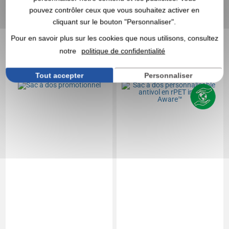
En stock
: 10 601 articles
En stock
: 10 512 articles
pouvez contrôler ceux que vous souhaitez activer en
cliquant sur le bouton "Personnaliser".
DEVIS EXPRESS
DEVIS EXPRESS
Pour en savoir plus sur les cookies que nous utilisons, consultez
Réf. 00053V0017370
Réf. 00027V0158555
notre
politique de confidentialité
Sac à dos promotionnel
Sac à dos
personnalisable antivol
Tout accepter
Personnaliser
en rPET impact Aware™