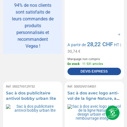
94% de nos clients
sont satisfaits de
leurs commandes de
produits
personnalisés et
recommandent
28,22 CHF
A partir de
HT
|
Vegea !
30,74 €
Marquage non compris
En stock
: 11 531 articles
DEVIS EXPRESS
Réf. 00027V0129732
Réf. 00053V0154501
Sac à dos publicitaire
Sac à dos avec logo anti-
antivol bobby urban lite
vol de la ligne Nature, au
design urbain et au
rembourrage intégral