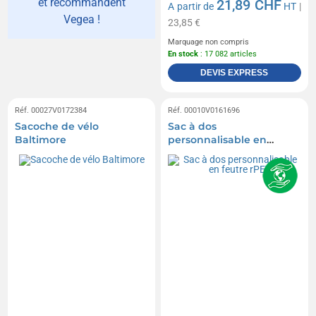
et recommandent
21,89 CHF
A partir de
HT
|
Vegea !
23,85 €
Marquage non compris
En stock
: 17 082 articles
DEVIS EXPRESS
Réf. 00027V0172384
Réf. 00010V0161696
Sacoche de vélo
Sac à dos
Baltimore
personnalisable en
feutre rPET