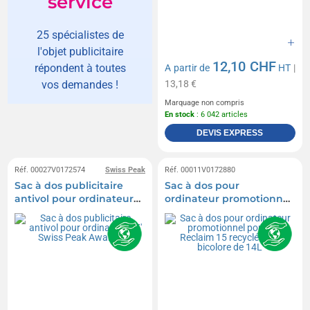
service
25 spécialistes de
l'objet publicitaire
12,10 CHF
répondent à toutes
A partir de
HT
|
13,18 €
vos demandes !
Marquage non compris
En stock
: 6 042 articles
DEVIS EXPRESS
Réf. 00027V0172574
Swiss Peak
Réf. 00011V0172880
Sac à dos publicitaire
Sac à dos pour
antivol pour ordinateur
ordinateur promotionnel
15' Swiss Peak Aware™
portable Reclaim 15
recyclé GRS bicolore de
14L