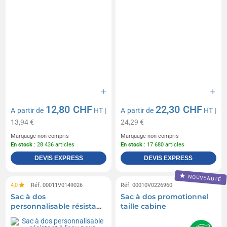
12,80 CHF
22,30 CHF
A partir de
HT
|
A partir de
HT
|
13,94 €
24,29 €
Marquage non compris
Marquage non compris
En stock
: 28 436 articles
En stock
: 17 680 articles
DEVIS EXPRESS
DEVIS EXPRESS
NOUVEAUTÉ
4,0
Réf. 00011V0149026
Réf. 00010V0226960
Sac à dos
Sac à dos promotionnel
personnalisable résistant
taille cabine
à l'eau pour ordinateur
portable 15 Resi 23L