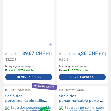
39,67 CHF
6,26 CHF
A partir de
HT
|
A partir de
HT
|
43,22 €
6,82 €
Marquage non compris
Marquage non compris
En stock
: 5 758 articles
En stock
: 5 705 articles
DEVIS EXPRESS
DEVIS EXPRESS
NOUVEAUTÉ
Réf. 00010V0227015
Réf. 00028V0174787
Sac à dos
Sac à dos
personnalisable taille
personnalisable porte-
cabine
ordinateur en polyester
600D Carlito