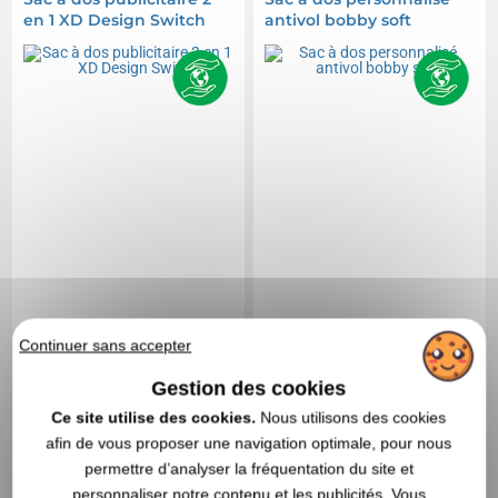
en 1 XD Design Switch
antivol bobby soft
Continuer sans accepter
Gestion des cookies
Ce site utilise des cookies.
Nous utilisons des cookies
47,63 CHF
39,67 CHF
A partir de
HT
|
A partir de
HT
|
afin de vous proposer une navigation optimale, pour nous
51,89 €
43,22 €
permettre d’analyser la fréquentation du site et
personnaliser notre contenu et les publicités. Vous
Marquage non compris
Marquage non compris