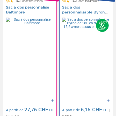
5,0
Réf. 00027V0172369
3,0
Réf. 00011V0172897
Sac à dos personnalisé
Sac à dos
Baltimore
personnalisable Byron
de 18L en rPET GRS 15,6
avec dessus enroulable
27,76 CHF
6,15 CHF
A partir de
HT
A partir de
HT
|