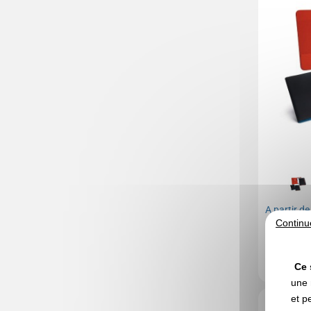
A partir d
Continu
Marquage no
En stock
: 7 
Ce 
une 
et p
Réf. 01313V