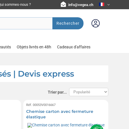
Qui sommes-nous ?
info@vegea.ch
Rechercher
eautés
Objets livrés en 48h
Cadeaux d'affaires
és | Devis express
Trier par...
Réf. 00053V0016667
Chemise carton avec fermeture
élastique