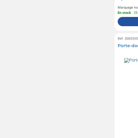
Marquage no
En stock
: 25
Réf. 00053V
Porte-do