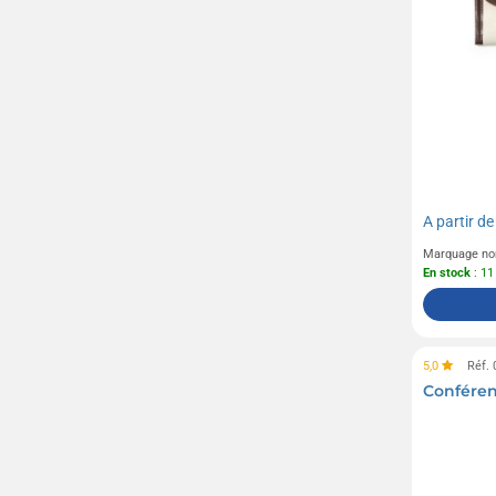
A partir d
Marquage no
En stock
: 11
5,0
Réf.
Conféren