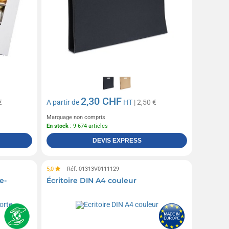
2,30 CHF
€
A partir de
HT
| 2,50 €
Marquage non compris
En stock
: 9 674 articles
DEVIS EXPRESS
5,0
Réf. 01313V0111129
e-
Écritoire DIN A4 couleur