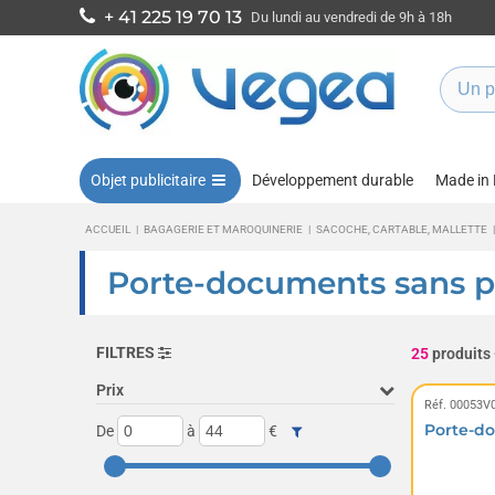
+ 41 225 19 70 13
Du lundi au vendredi de 9h à 18h
Objet publicitaire
Développement durable
Made in
ACCUEIL
|
BAGAGERIE ET MAROQUINERIE
|
SACOCHE, CARTABLE, MALLETTE
|
Porte-documents sans po
FILTRES
25
produits
Prix
Réf. 00053V
Porte-d
De
à
€