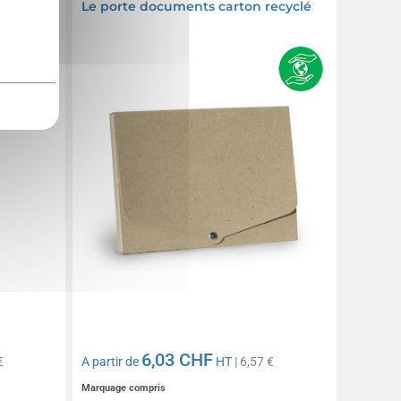
Le porte documents carton recyclé
6,03 CHF
€
A partir de
HT
| 6,57 €
Marquage compris