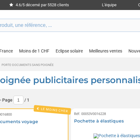
4.6/5 décerné par 5528 clients
L'équipe
 France
Moins de 1 CHF
Eclipse solaire
Meilleures ventes
Nouv
PORTE-DOCUMENTS SANS POIGNÉE
ignée publicitaires personnalis
- Page
/
1
LE MOINS CHER
Réf. 00053V0016228
0016800
Pochette à élastiques
ocuments voyage