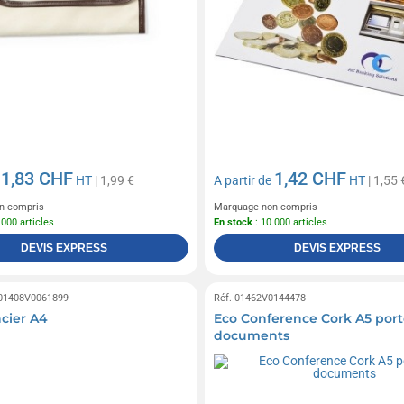
1,83 CHF
1,42 CHF
e
HT
| 1,99 €
A partir de
HT
| 1,55 
n compris
Marquage non compris
 000 articles
En stock
: 10 000 articles
DEVIS EXPRESS
DEVIS EXPRESS
 01408V0061899
Réf. 01462V0144478
cier A4
Eco Conference Cork A5 port
documents