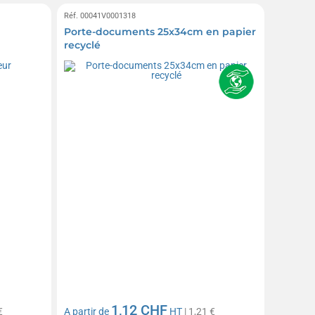
Réf. 00041V0001318
Porte-documents 25x34cm en papier
recyclé
1,12 CHF
€
A partir de
HT
| 1,21 €