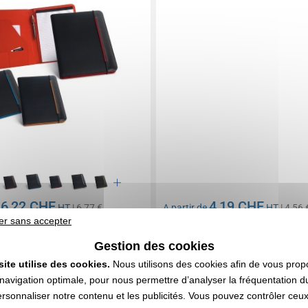
6,22 CHF
4,19 CHF
e
HT
| 6,77 €
A partir de
HT
| 4,56 
er sans accepter
n compris
Marquage non compris
416 articles
En stock
: 5 845 articles
Gestion des cookies
DEVIS EXPRESS
DEVIS EXPRESS
site utilise des cookies.
Nous utilisons des cookies afin de vous prop
navigation optimale, pour nous permettre d’analyser la fréquentation du
ersonnaliser notre contenu et les publicités. Vous pouvez contrôler ceu
0111127
4,0
Réf. 01408V0062141