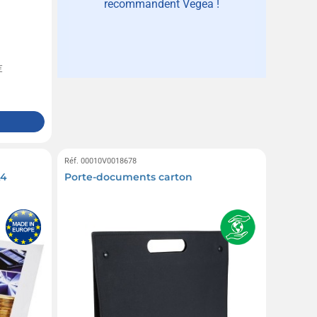
recommandent Vegea !
€
Réf. 00010V0018678
A4
Porte-documents carton