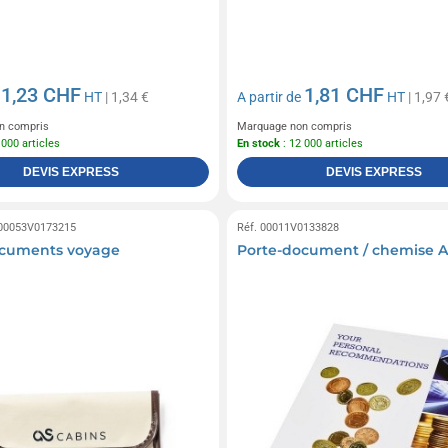
1,23 CHF
1,81 CHF
e
HT
| 1,34 €
A partir de
HT
| 1,97 
n compris
Marquage non compris
 000 articles
En stock
: 12 000 articles
DEVIS EXPRESS
DEVIS EXPRESS
 00053V0173215
Réf. 00011V0133828
ocuments voyage
Porte-document / chemise 