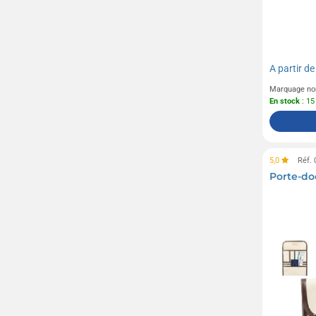
A partir d
Marquage no
En stock
: 15
5,0
Réf.
Porte-d