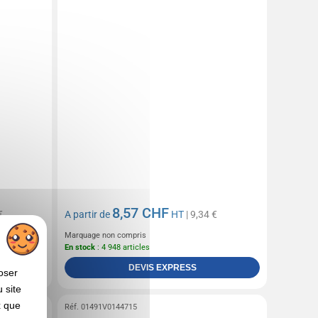
8,57 CHF
€
A partir de
HT
| 9,34 €
Marquage non compris
En stock
: 4 948 articles
DEVIS EXPRESS
oser
 site
x que
Réf. 01491V0144715