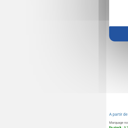
Sac de v
recyclé
A partir d
Marquage no
En stock
: 9 