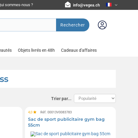
Qui sommes-nous ?
info@vegea.ch
Rechercher
eautés
Objets livrés en 48h
Cadeaux d'affaires
ss
Trier par...
4,0
Réf. 00013V0083783
Sac de sport publicitaire gym bag
55cm