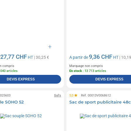
27,77 CHF
9,36 CHF
e
HT
| 30,25 €
A partir de
HT
| 10,19
n compris
Marquage non compris
 040 articles
En stock
: 13 713 articles
DEVIS EXPRESS
DEVIS EXPRESS
0025603
Sol's
5,0
Réf. 00013V0068612
le SOHO 52
Sac de sport publicitaire 48