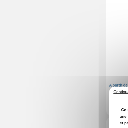
A partir d
Continu
Marquage no
En stock
: 10
Ce 
une 
Réf. 00003V
et p