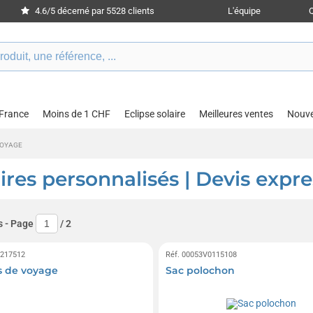
4.6/5 décerné par 5528 clients
L'équipe
 France
Moins de 1 CHF
Eclipse solaire
Meilleures ventes
Nouv
VOYAGE
ires personnalisés | Devis expre
s
- Page
/
2
0217512
Réf. 00053V0115108
s de voyage
Sac polochon