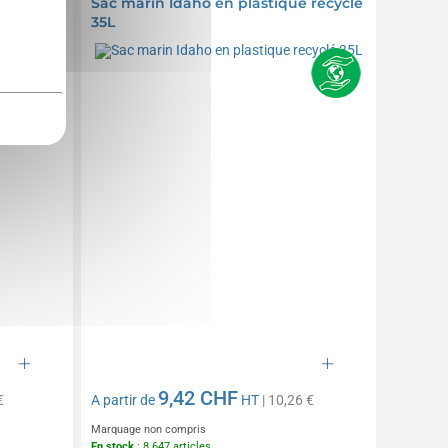
Sac marin Idaho en plastique recyclé
35L
9,42 CHF
€
A partir de
HT
| 10,26 €
Marquage non compris
En stock
: 8 647 articles