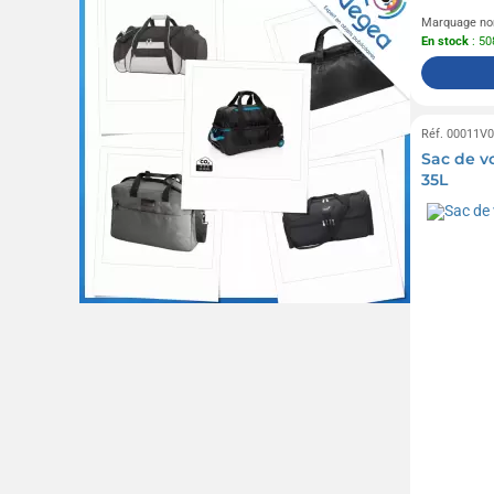
Marquage no
En stock
: 50
Réf. 00011V
Sac de v
35L