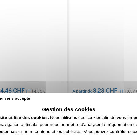
4,46 CHF
3,28 CHF
e
HT
| 4,86 €
A partir de
HT
| 3,57 
er sans accepter
n compris
Marquage non compris
 302 articles
En stock
: 9 841 articles
Gestion des cookies
DEVIS EXPRESS
DEVIS EXPRESS
site utilise des cookies.
Nous utilisons des cookies afin de vous prop
navigation optimale, pour nous permettre d’analyser la fréquentation du
0158293
Citizen Green
5,0
Réf. 00013V0095469
ersonnaliser notre contenu et les publicités. Vous pouvez contrôler ceu