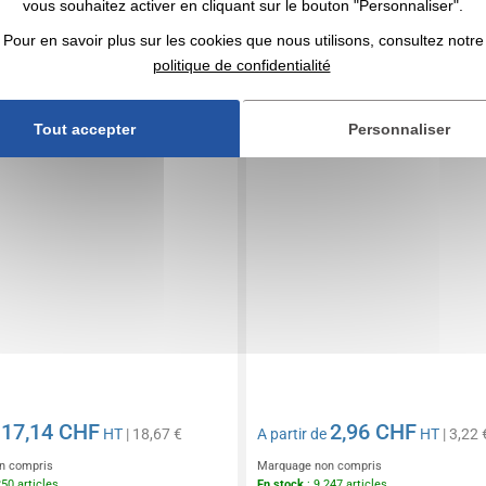
oyage publicitaire en PET
Sac de sport personnalisé
vous souhaitez activer en cliquant sur le bouton "Personnaliser".
Pour en savoir plus sur les cookies que nous utilisons, consultez notre
politique de confidentialité
Tout accepter
Personnaliser
17,14 CHF
2,96 CHF
e
HT
| 18,67 €
A partir de
HT
| 3,22 
n compris
Marquage non compris
250 articles
En stock
: 9 247 articles