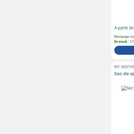
A partir d
Marquage no
En stock
: 17
Réf. 00027V
Sac de sp