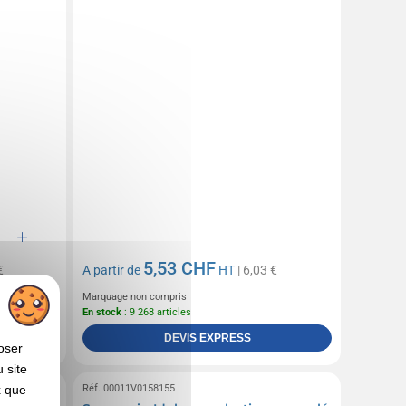
5,53 CHF
€
A partir de
HT
| 6,03 €
Marquage non compris
En stock
: 9 268 articles
DEVIS EXPRESS
oser
 site
Réf. 00011V0158155
x que