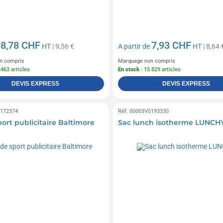
8,78 CHF
7,93 CHF
e
HT
| 9,56 €
A partir de
HT
| 8,64 
n compris
Marquage non compris
 463 articles
En stock
: 15 829 articles
DEVIS EXPRESS
DEVIS EXPRESS
0172374
Réf. 00003V0193330
ort publicitaire Baltimore
Sac lunch isotherme LUNCH