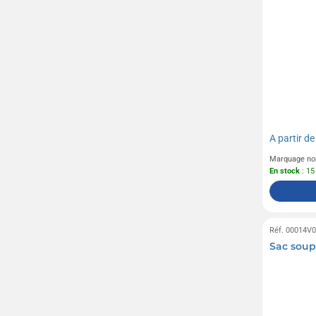
A partir d
Marquage no
En stock
: 15
Réf. 00014V
Sac soup