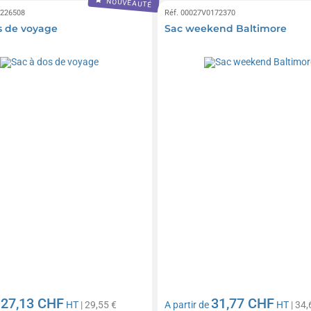
NOUVEAUTÉ
0226508
Réf. 00027V0172370
s de voyage
Sac weekend Baltimore
27,13 CHF
31,77 CHF
e
HT
| 29,55 €
A partir de
HT
| 34,