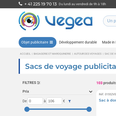
+ 41 225 19 70 13
Du lundi au vendredi de 9h à 18h
Objet publicitaire
Développement durable
Made in
ACCUEIL
|
BAGAGERIE ET MAROQUINERIE
|
AUTOUR DES VOYAGES
|
SAC DE 
Sacs de voyage publicita
FILTRES
103
produit
Prix
Réf. 01552V
Sac à do
De
à
€