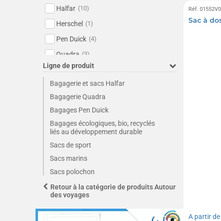
Halfar
(10)
Réf. 01552V
Sac à do
Herschel
(1)
Pen Duick
(4)
Quadra
(3)
Ligne de produit
Sol's
(6)
Bagagerie et sacs Halfar
Bagagerie Quadra
Bagages Pen Duick
Bagages écologiques, bio, recyclés
liés au développement durable
Sacs de sport
Sacs marins
Sacs polochon
Sacs week-end
Retour à la catégorie de produits Autour
des voyages
A partir d