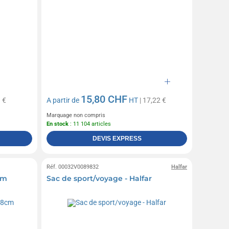
15,80 CHF
 €
A partir de
HT
| 17,22 €
Marquage non compris
En stock
: 11 104 articles
DEVIS EXPRESS
Réf. 00032V0089832
Halfar
cm
Sac de sport/voyage - Halfar