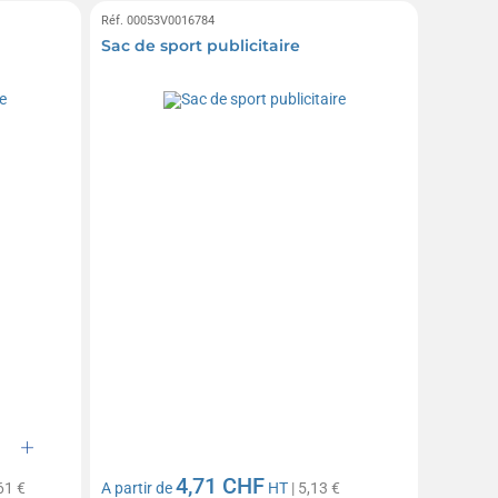
Réf. 00053V0016784
Sac de sport publicitaire
4,71 CHF
61 €
A partir de
HT
| 5,13 €