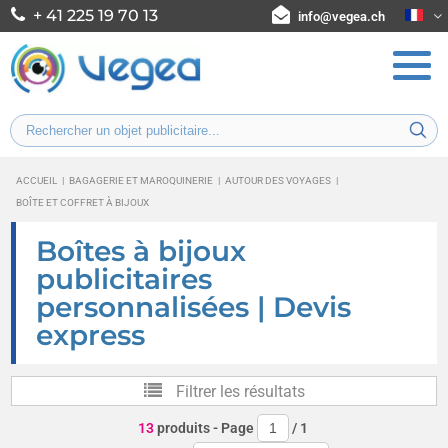
+ 41 225 19 70 13
info@vegea.ch
ACCUEIL
|
BAGAGERIE ET MAROQUINERIE
|
AUTOUR DES VOYAGES
|
BOÎTE ET COFFRET À BIJOUX
Boîtes à bijoux
publicitaires
personnalisées | Devis
express
Filtrer les résultats
13
produits
- Page
/
1