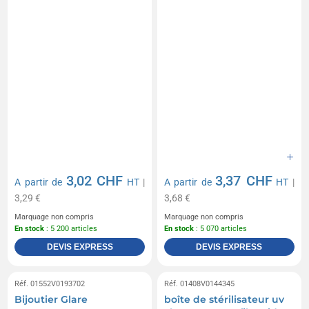
3,02 CHF
3,37 CHF
A partir de
HT
|
A partir de
HT
|
3,29 €
3,68 €
Marquage non compris
Marquage non compris
En stock
: 5 200 articles
En stock
: 5 070 articles
DEVIS EXPRESS
DEVIS EXPRESS
Réf. 01552V0193702
Réf. 01408V0144345
Bijoutier Glare
boîte de stérilisateur uv