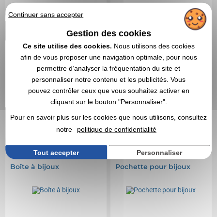
Continuer sans accepter
Gestion des cookies
Ce site utilise des cookies.
Nous utilisons des cookies
afin de vous proposer une navigation optimale, pour nous
permettre d’analyser la fréquentation du site et
personnaliser notre contenu et les publicités. Vous
13,92 CHF
1,57 CHF
A partir de
HT
|
A partir de
HT
|
pouvez contrôler ceux que vous souhaitez activer en
15,16 €
1,72 €
cliquant sur le bouton "Personnaliser".
Marquage non compris
Marquage non compris
Pour en savoir plus sur les cookies que nous utilisons, consultez
En stock
: 1 623 articles
En stock
: 290 articles
notre
politique de confidentialité
DEVIS EXPRESS
DEVIS EXPRESS
Tout accepter
Personnaliser
Réf. 00016V0212631
Réf. 00016V0194426
Boîte à bijoux
Pochette pour bijoux