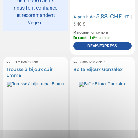
de 65.000 clients
nous font confiance
et recommandent
5,88 CHF
A partir de
HT
|
Vegea !
6,40 €
Marquage non compris
En stock
: 1 694 articles
DEVIS EXPRESS
Réf. 01718V0200830
Réf. 00053V0173317
Trousse à bijoux cuir
Boîte Bijoux Gonzalex
Emma