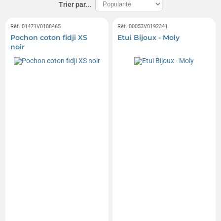
Trier par...
Réf. 01471V0188465
Réf. 00053V0192341
Pochon coton fidji XS
Etui Bijoux - Moly
noir