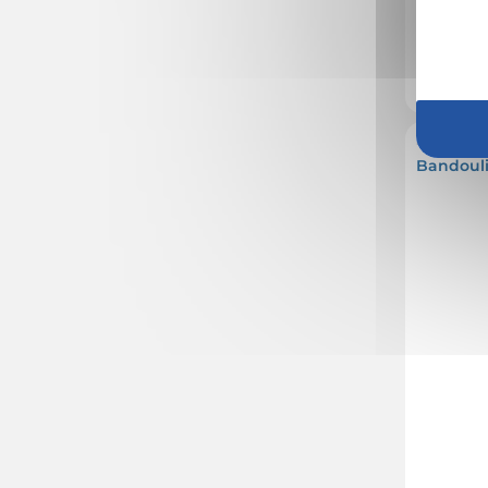
Marquage no
En stock
: 18
Réf. 00053V
Bandouli