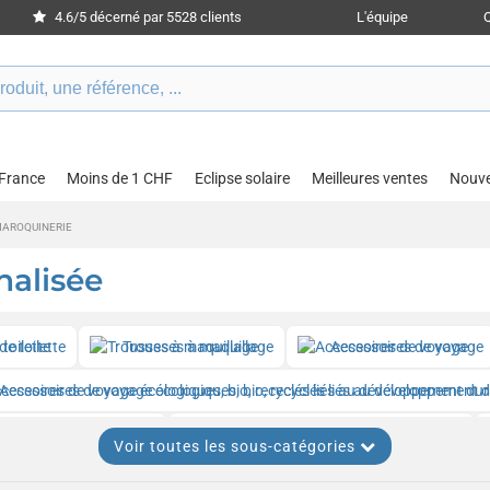
4.6/5 décerné par 5528 clients
L'équipe
 France
Moins de 1 CHF
Eclipse solaire
Meilleures ventes
Nouv
MAROQUINERIE
nalisée
e toilette
Trousses à maquillage
Accessoires de voyage
Accessoires de voyage écologiques, bio, recyclés liés au développement 
hettes poignet ou bras
Etuis et coques pour tablettes et ipad
Voir toutes les sous-catégories
Étuis pour couteaux