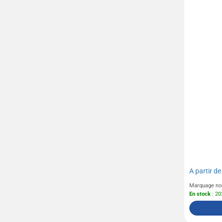
A partir d
Marquage no
En stock
: 20