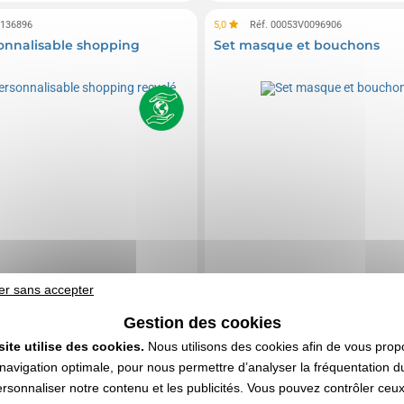
0136896
5,0
Réf. 00053V0096906
onnalisable shopping
Set masque et bouchons
er sans accepter
Gestion des cookies
site utilise des cookies.
Nous utilisons des cookies afin de vous prop
navigation optimale, pour nous permettre d’analyser la fréquentation du
ersonnaliser notre contenu et les publicités. Vous pouvez contrôler ceu
0,57 CHF
0,43 CHF
e
HT
| 0,62 €
A partir de
HT
| 0,47 