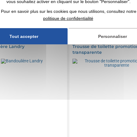
vous souhaitez activer en cliquant sur le bouton "Personnaliser".
n compris
Marquage non compris
Pour en savoir plus sur les cookies que nous utilisons, consultez notre
8 000 articles
En stock
: 169 300 articles
politique de confidentialité
DEVIS EXPRESS
DEVIS EXPRESS
Tout accepter
Personnaliser
0173426
Réf. 00053V0096950
ère Landry
Trousse de toilette promotio
transparente