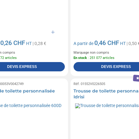
0,26 CHF
0,46 CHF
e
HT
| 0,28 €
A partir de
HT
| 0,50 
n compris
Marquage non compris
772 articles
En stock
: 251 077 articles
DEVIS EXPRESS
DEVIS EXPRESS
 00053V0042749
Réf. 01552V0226505
de toilette personnalisée
Trousse de toilette personna
Idrisi