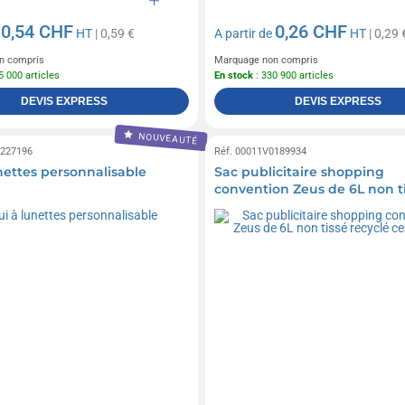
0,54 CHF
0,26 CHF
e
HT
| 0,59 €
A partir de
HT
| 0,29 
n compris
Marquage non compris
5 000 articles
En stock
: 330 900 articles
DEVIS EXPRESS
DEVIS EXPRESS
NOUVEAUTÉ
0227196
Réf. 00011V0189934
unettes personnalisable
Sac publicitaire shopping
convention Zeus de 6L non t
recyclé certifié GRS