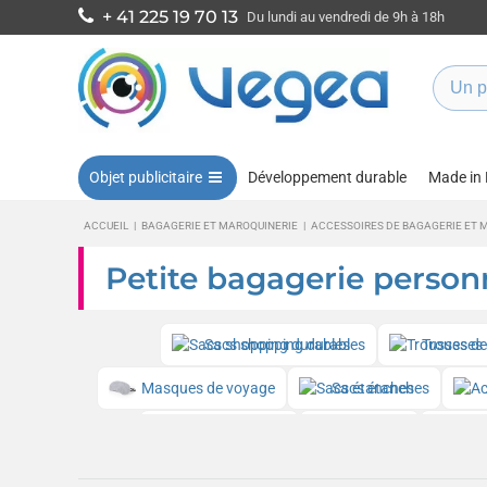
+ 41 225 19 70 13
Du lundi au vendredi de 9h à 18h
Objet publicitaire
Développement durable
Made in
ACCUEIL
|
BAGAGERIE ET MAROQUINERIE
|
ACCESSOIRES DE BAGAGERIE ET 
Petite bagagerie person
Sacs shopping durables
Trousses d
Masques de voyage
Sacs étanches
Étuis à lunettes
Ceintures
Poc