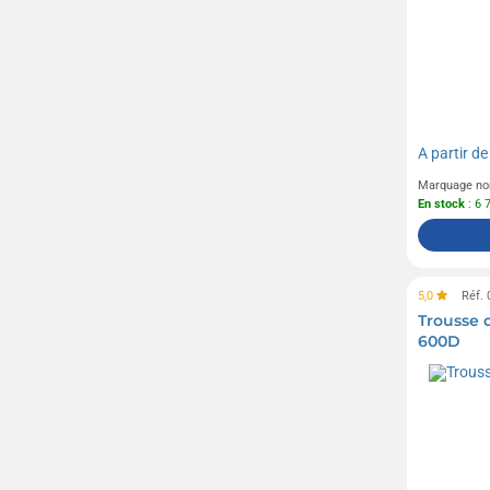
A partir d
Marquage no
En stock
: 6 
5,0
Réf.
Trousse 
600D