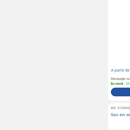
A partir d
Marquage no
En stock
: 21
Réf. 01550V
Sac en o