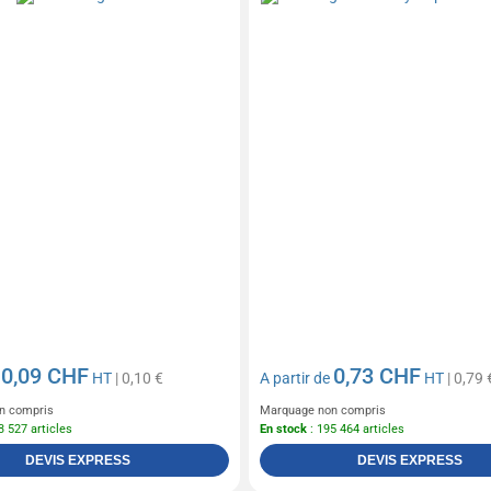
0,09 CHF
0,73 CHF
e
HT
| 0,10 €
A partir de
HT
| 0,79 
n compris
Marquage non compris
3 527 articles
En stock
: 195 464 articles
DEVIS EXPRESS
DEVIS EXPRESS