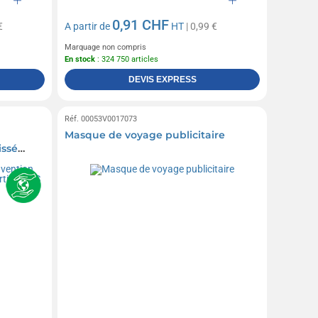
0,91 CHF
€
A partir de
HT
| 0,99 €
Marquage non compris
En stock
: 324 750 articles
DEVIS EXPRESS
Réf. 00053V0017073
Masque de voyage publicitaire
issé