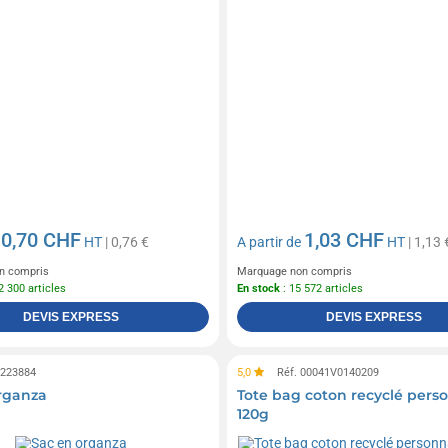
0,70 CHF
1,03 CHF
e
HT
| 0,76 €
A partir de
HT
| 1,13 
n compris
Marquage non compris
2 300 articles
En stock
: 15 572 articles
DEVIS EXPRESS
DEVIS EXPRESS
0223884
5,0
Réf. 00041V0140209
rganza
Tote bag coton recyclé perso
120g