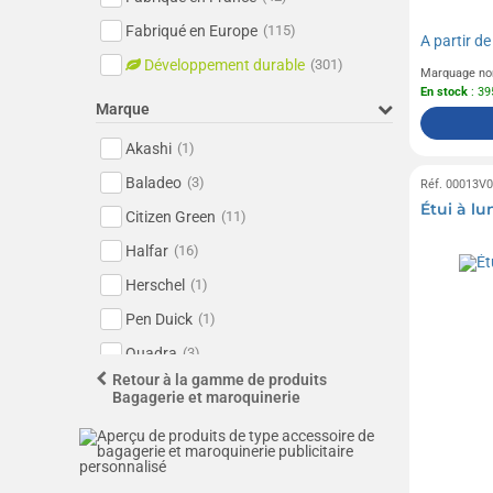
Fabriqué en Europe
(115)
A partir d
Développement durable
(301)
Marquage no
En stock
: 39
Marque
Akashi
(1)
Baladeo
(3)
Réf. 00013V
Étui à l
Citizen Green
(11)
Halfar
(16)
Herschel
(1)
Pen Duick
(1)
Quadra
(3)
Retour à la gamme de produits
Sol's
(5)
Bagagerie et maroquinerie
Westford Mill
(3)