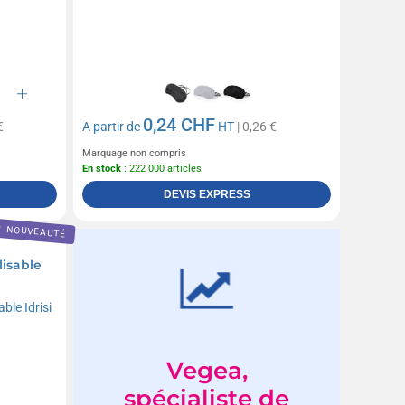
0,24 CHF
€
A partir de
HT
| 0,26 €
Marquage non compris
En stock
: 222 000 articles
DEVIS EXPRESS
NOUVEAUTÉ
lisable
Vegea,
spécialiste de