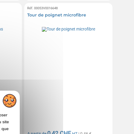
Réf. 00053V0016648
Tour de poignet microfibre
oser
 site
x que
0,42 CHF
€
A partir de
HT
| 0,46 €