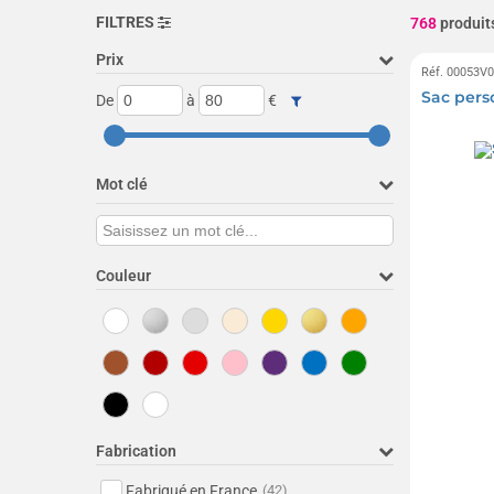
FILTRES
768
produit
Prix
Réf. 00053V
Sac pers
De
à
€
Mot clé
Couleur
Fabrication
Fabriqué en France
(42)