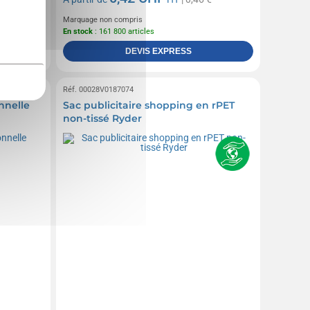
Marquage non compris
En stock
: 161 800 articles
DEVIS EXPRESS
Réf. 00028V0187074
nnelle
Sac publicitaire shopping en rPET
non-tissé Ryder