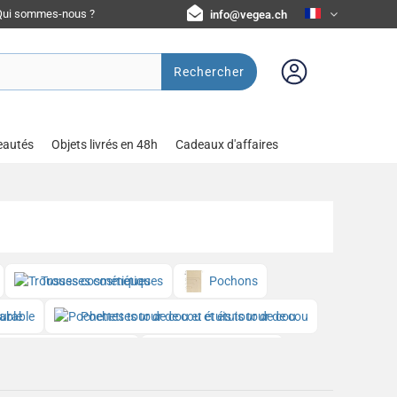
Qui sommes-nous ?
info@vegea.ch
Rechercher
eautés
Objets livrés en 48h
Cadeaux d'affaires
Trousses cosmétiques
Pochons
durable
Pochettes tour de cou et étuis tour de cou
Housses de casque
Sangles à bagage