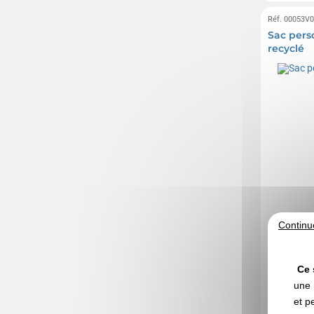
Réf. 00053V
Sac pers
recyclé
Continu
Ce 
une 
et p
A partir d