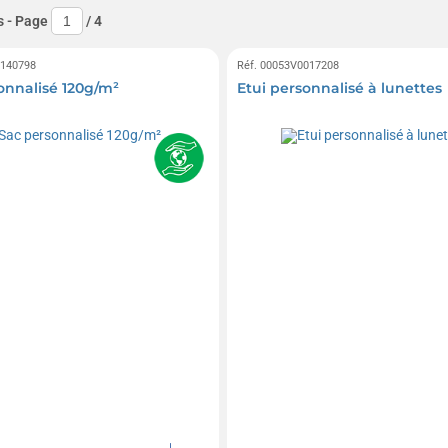
s
- Page
/
4
0140798
Réf. 00053V0017208
onnalisé 120g/m²
Etui personnalisé à lunettes