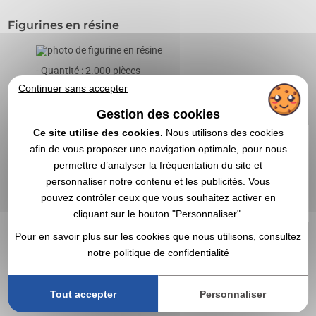
Figurines en résine
- Quantité : 2.000 pièces
- Matériau : résine de polyester
Continuer sans accepter
- Utilisation : - Utilisation : Cadeaux pour les
Gestion des cookies
fonctionnaires de la Police Nationale
Ce site utilise des cookies.
Nous utilisons des cookies
- Date : 2010
afin de vous proposer une navigation optimale, pour nous
Valises à roulettes
permettre d’analyser la fréquentation du site et
personnaliser notre contenu et les publicités. Vous
pouvez contrôler ceux que vous souhaitez activer en
- Quantité : 700 pièces
cliquant sur le bouton "Personnaliser".
- Particularité : gravure laser sur plaque métallique et
Pour en savoir plus sur les cookies que nous utilisons, consultez
conception sur-mesure de toute la valise
notre
politique de confidentialité
- Utilisation : équipement pour les consultants de
l'entreprise
- Date : 2011
Tout accepter
Personnaliser